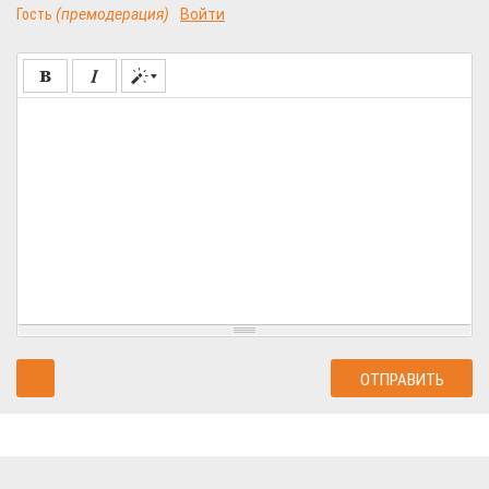
Гость
(премодерация)
Войти