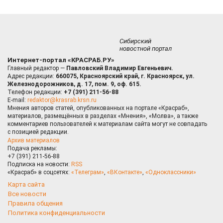
Сибирский
новостной портал
Интернет-портал «КРАСРАБ.РУ»
Главный редактор —
Павловский Владимир Евгеньевич.
Адрес редакции:
660075, Красноярский край, г. Красноярск, ул.
Железнодорожников, д. 17, пом. 9, оф. 615.
Телефон редакции:
+7 (391) 211-56-88
E-mail:
redaktor@krasrab.krsn.ru
Мнения авторов статей, опубликованных на портале «Красраб»,
материалов, размещённых в разделах «Мнения», «Молва», а также
комментариев пользователей к материалам сайта могут не совпадать
с позицией редакции.
Архив материалов
Подача рекламы:
+7 (391) 211-56-88
Подписка на новости:
RSS
«Красраб» в соцсетях:
«Телеграм»
,
«ВКонтакте»
,
«Одноклассники»
Карта сайта
Все новости
Правила общения
Политика конфиденциальности