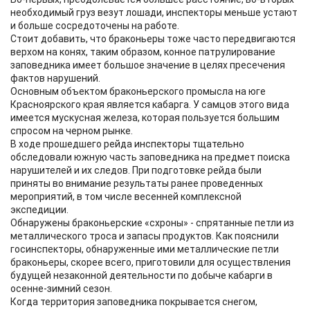
необходимый груз везут лошади, инспекторы меньше устают
и больше сосредоточены на работе.
Стоит добавить, что браконьеры тоже часто передвигаются
верхом на конях, таким образом, конное патрулирование
заповедника имеет большое значение в целях пресечения
фактов нарушений.
Основным объектом браконьерского промысла на юге
Красноярского края является кабарга. У самцов этого вида
имеется мускусная железа, которая пользуется большим
спросом на черном рынке.
В ходе прошедшего рейда инспекторы тщательно
обследовали южную часть заповедника на предмет поиска
нарушителей и их следов. При подготовке рейда были
приняты во внимание результаты ранее проведенных
мероприятий, в том числе весенней комплексной
экспедиции.
Обнаружены браконьерские «схроны» - спрятанные петли из
металлического троса и запасы продуктов. Как пояснили
госинспекторы, обнаруженные ими металлические петли
браконьеры, скорее всего, приготовили для осуществления
будущей незаконной деятельности по добыче кабарги в
осенне-зимний сезон.
Когда территория заповедника покрывается снегом,