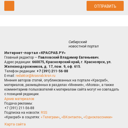
Сибирский
новостной портал
Интернет-портал «КРАСРАБ.РУ»
Главный редактор —
Павловский Владимир Евгеньевич.
Адрес редакции:
660075, Красноярский край, г. Красноярск, ул.
Железнодорожников, д. 17, пом. 9, оф. 615.
Телефон редакции:
+7 (391) 211-56-88
E-mail:
redaktor@krasrab.krsn.ru
Мнения авторов статей, опубликованных на портале «Красраб»,
материалов, размещённых в разделах «Мнения», «Молва», а также
комментариев пользователей к материалам сайта могут не совпадать
с позицией редакции.
Архив материалов
Подача рекламы:
+7 (391) 211-56-88
Подписка на новости:
RSS
«Красраб» в соцсетях:
«Телеграм»
,
«ВКонтакте»
,
«Одноклассники»
Карта сайта