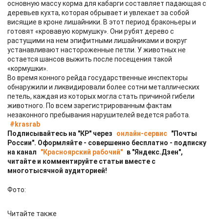
основную массу корма для кабарги составляет падающая с
деревьев кухта, которая обрывает и увлекает за собой
висящие в кроне лишайники. В этот период браконьеры и
готовят «кровавую кормушку». Они рубят дерево с
растущими на нем эпифитными лишайниками и вокруг
устанавливают настороженные петли. У животных не
остается шансов выжить после посещения такой
«кормушки».
Во время конного рейда государственные инспекторы
обнаружили и ликвидировали более сотни металлических
петель, каждая из которых могла стать причиной гибели
животного. По всем зарегистрированным фактам
незаконного пребывания нарушителей ведется работа.
#krasrab
Подписывайтесь на "КР" через
онлайн-сервис
"Почты
России". Оформляйте - совершенно бесплатно - подписку
на канал
"Красноярский рабочий"
в "Яндекс.Дзен",
читайте и комментируйте статьи вместе с
многотысячной аудиторией!
Фото:
Читайте также