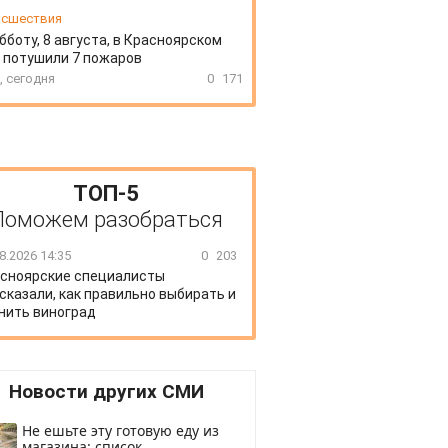
сшествия
бботу, 8 августа, в Красноярском
 потушили 7 пожаров
, сегодня
0
171
ТОП-5
Поможем разобраться
8.2026 14:35
0
203
сноярские специалисты
сказали, как правильно выбирать и
нить виноград
Новости других СМИ
Не ешьте эту готовую еду из
магазина: список