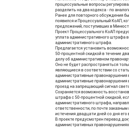
процессуальные вопросы регулировал
разделить на два кодекса - по анало
Ранее для повторного обсуждения бы
появился и Процессуальный КоАП, ко
предложений, поступивших в Минюст 
Проект Процессуального КоАП предус
уплата административного штрафа в
административного штрафа.
Предлагается установить возможнос
50-процентной скидкой в течение дв
делу об административном правонару
Оно не будет распространяться тол
являющиеся в соответствии со статье
административные правонарушения в
административные правонарушения в
проезд на запрещающий сигнал свет
Сохраняется возможность восстанов
штрафа с 50-процентной скидкой, ес
административного штрафа, направл
ответственности, по почте заказным
истечения двадцати дней со дня его 
В проекте предусмотрен перевод док
административных правонарушениях 