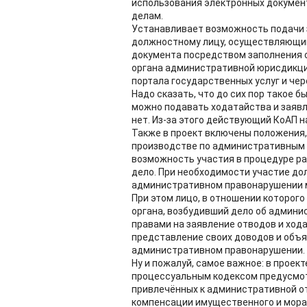
использования электронных докумен
делам.
Устанавливает возможность подачи з
должностному лицу, осуществляющим
документа посредством заполнения
органа административной юрисдикции
портала государственных услуг и чер
Надо сказать, что до сих пор такое 
можно подавать ходатайства и заявл
нет. Из-за этого действующий КоАП 
Также в проект включены положения,
производстве по административным д
возможность участия в процедуре р
дело. При необходимости участие до
административном правонарушении 
При этом лицо, в отношении которого
органа, возбудивший дело об админ
правами на заявление отводов и хода
представление своих доводов и объя
административном правонарушении.
Ну и пожалуй, самое важное: в проек
процессуальным кодексом предусмот
привлечённых к административной от
компенсации имущественного и морал