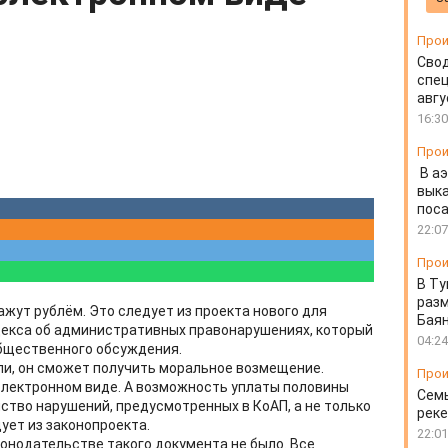
Прои
Свод
спец
авгу
16:30
Прои
В а
выка
пос
22:07
Прои
В Ту
разм
жут рублём. Это следует из проекта нового для
Бая
декса об административных правонарушениях, который
04:24
бщественного обсуждения.
ли, он сможет получить моральное возмещение.
Прои
лектронном виде. А возможность уплаты половины
Семь
тво нарушений, предусмотренных в КоАП, а не только
реке
дует из законопроекта.
22:01
конодательстве такого документа не было. Все