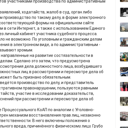
тов участниками производства по административным
аявлений, ходатайств, жалоб в суд, орган либо
 производство по такому делу, в форме электронного
 соответствующей формы на официальном сайте
 в сети Интернет, а также с использованием Единого
ез личный кабинет участника судебного процесса.
было не возможно. По уголовным и гражданским делам
ения в электронном виде, а по административным -
называют хромым.
 направленные на развитие состязательности в
елам. Сделано это затем, что предусмотрена
ассмотрения дела должностного лица, возбудившего
лжностных лиц в рассмотрении и пересмотре дела об
может быть признано обязательным.
 ведётся производство по делу, и представитель
истративном правонарушении, пользуются равными
тайств, участие в исследовании доказательств,
снений при рассмотрении и пересмотре дела об
те Процессуального КоАП по аналогии с Уголовно-
рен механизм восстановления прав лиц, незаконно
ветственности. В него включены положения о
ьного вреда, причинённого физическому лицу. Грубо