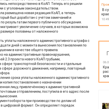
ись непосредственно в КоАП. Теперь его решили
Прои
гии с уголовным законодательством.
В су
ла размещена новая редакция КоАП, а теперь
крае
торый был доработан с учётом замечаний и
10:49
по результатам первого публичного обсуждения.
матривает увеличение случаев, в которых возможна
 размере половины от наложенного
ть уплаты наложенного административного штрафа с
адцати дней с момента вынесения постановления по
шении в качестве общего правила.
ько на административные правонарушения,
й 2.3 проекта нового КоАП грубыми,
06.0
 сфере транспортной безопасности и отдельные
Кра
 сфере дорожного движения, например, повторный
рас
офора.
хра
ления срока уплаты наложенного административного
ли копия постановления о назначении
енная лицу, привлечённому к административной
 почтовым отправлением, поступила в его адрес после
вынесения.
ументооборота при производстве по делам об
в цифровой формат. Он определяет порядок