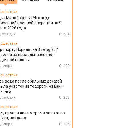
сшествия
ка Минобороны РФ о ходе
иальной военной операции на 9
ста 2026 года
, сегодня
0
534
сшествия
эропорту Норильска Boeing 737
тился за пределы взлётно-
адочной полосы
, вчера
0
299
сшествия
ве вода после обильных дождей
ыла участок автодороги Чадан –
н-Тала
, сегодня
0
203
сшествия
я, пропавшая во время сплава по
 Кан, найдена
, вчера
0
186