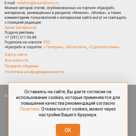
E-mail:
redaktor@krasrab.krsn.ru
Мнения авторов статей, опубликованных на портале «Красраб»,
материалов, размещённых в разделах «Мнения», «Молва», а также
комментариев пользователей к материалам сайта могут не совпадать
с позицией редакции.
Архив материалов
Подача рекламы:
+7 (391) 211-56-88
Подписка на новости:
RSS
«Красраб» в соцсетях:
«Телеграм»
,
«ВКонтакте»
,
«Одноклассники»
Карта сайта
Все новости
Правила общения
Политика конфиденциальности
Оставаясь на сайте, Вы даете согласие на
Все права защищены. Любые материалы, размещённые на портале
использование cookies, которые применяются для
«Красраб.ру» сотрудниками редакции, нештатными авторами
повышения качества рекомендаций согласно
и читателями, являются объектами авторского права. Полное или
Политике
. Отказаться от cookies, можно через
частичное использование материалов, размещённых на портале
настройки Вашего браузера.
«Красраб.ру», допускается только с письменного согласия редакции
с указанием ссылки на источник. Все вопросы можно задать
по адресу
redaktor@krasrab.krsn.ru
.
OK