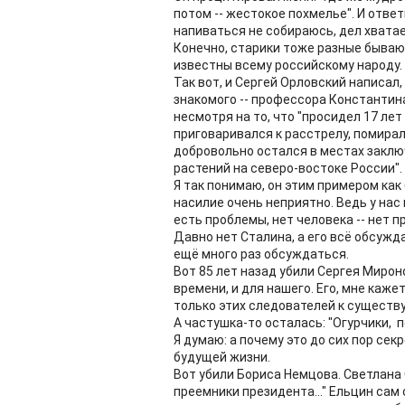
потом -- жестокое похмелье". И ответ
напиваться не собираюсь, дел хватае
Конечно, старики тоже разные бывают
известны всему российскому народу. Д
Так вот, и Сергей Орловский написал,
знакомого -- профессора Константин
несмотря на то, что "просидел 17 лет
приговаривался к расстрелу, помирал
добровольно остался в местах закл
растений на северо-востоке России".
Я так понимаю, он этим примером как
насилие очень неприятно. Ведь у нас 
есть проблемы, нет человека -- нет 
Давно нет Сталина, а его всё обсужд
ещё много раз обсуждаться.
Вот 85 лет назад убили Сергея Мирон
времени, и для нашего. Его, мне каж
только этих следователей к существ
А частушка-то осталась: "Огурчики, п
Я думаю: а почему это до сих пор сек
будущей жизни.
Вот убили Бориса Немцова. Светлана 
преемники президента..." Ельцин сам 