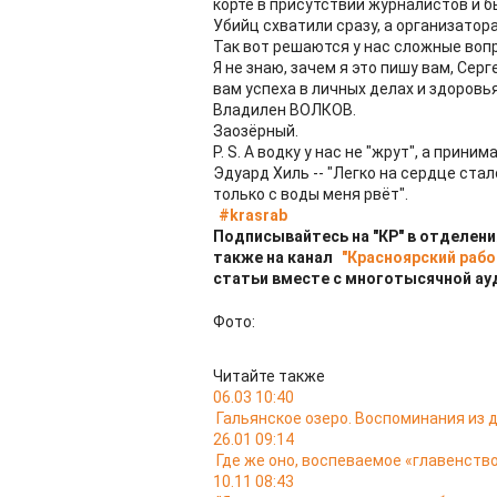
корте в присутствии журналистов и 
Убийц схватили сразу, а организатора
Так вот решаются у нас сложные воп
Я не знаю, зачем я это пишу вам, Се
вам успеха в личных делах и здоровья
Владилен ВОЛКОВ.
Заозёрный.
P. S. А водку у нас не "жрут", а прин
Эдуард Хиль -- "Легко на сердце стало
только с воды меня рвёт".
#krasrab
Подписывайтесь на "КР" в отделени
также на канал
"Красноярский рабо
статьи вместе с многотысячной ау
Фото:
Читайте также
06.03 10:40
Гальянское озеро. Воспоминания из
26.01 09:14
Где же оно, воспеваемое «главенство
10.11 08:43