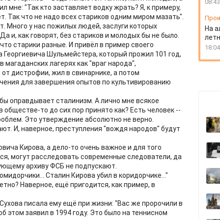
08:43
ил мне: "Так кто заставляет водку жрать? Я, к примеру,
т. Так что не надо всех стариков одним миром мазать".
Прои
. Много у нас пожилых людей, заслуги которых
На а
а и, как говорят, без стариков и молодых бы не было.
лет
 что старики разные. И привёл в пример своего
18:04
а Георгиевича Шульмейстера, который прожил 101 год,
 в магаданских лагерях как "враг народа",
 от дистрофии, жил в свинарнике, а потом
ючения для завершения опытов по культивированию
 бы оправдывает сталинизм. А лично мне всякое
в обществе-то до сих пор принято как? Есть человек --
проблем. Это утверждение абсолютно не верно.
ают. И, наверное, преступления "вождя народов" будут
овича Кирова, а дело-то очень важное и для того
ется, могут расследовать современные следователи, да
ующему архиву ФСБ не подпускают.
омидорчики... Сталин Кирова убил в коридорчике..."
ретно? Наверное, ещё пригодится, как пример, в
Сухова писала ему ещё при жизни: "Вас же пророчили в
об этом заявил в 1994 году. Это было на теннисном