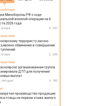
сшествия
ка Минобороны РФ о ходе
иальной военной операции на 6
ста 2026 года
, вчера
0
307
сшествия
ноярскому террористу заочно
ъявлено обвинение в совершении
ступлений
, вчера
2
206
сшествия
расноярске организованная группа
ценировала ДТП для получения
аховых выплат
, сегодня
0
183
ес
запретил производство продукции
яса птицы на первом этаже жилого
а