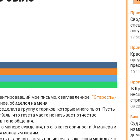
Прои
Свод
спец
авгу
17:56
Прои
Крас
пред
пре
20:11
Прои
В К
инс
ментировавший моё письмо, озаглавленное
"Старость -
стр
рное, обиделся на меня.
09:23
определил в группу стариков, которые много пьют. Пусть
 Жаль, что газета часто не называет отчество
Бизн
 в тоне общения.
Суд 
го манере суждения, по его категоричности. А манера и
из м
ная молодым людям.
дом
ть стариков -- ведь напьются так же, как и молодые, а