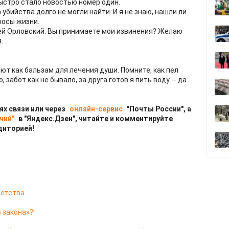
быстро стало новостью номер один.
 убийства долго не могли найти. И я не знаю, нашли ли.
росы жизни.
ргей Орловский. Вы принимаете мои извинения? Желаю
.
имают как бальзам для лечения души. Помните, как пел
, забот как не бывало, за друга готов я пить воду -- да
ях связи или через
онлайн-сервис
"Почты России", а
чий"
в "Яндекс.Дзен", читайте и комментируйте
диторией!
 детства
 закона»?!