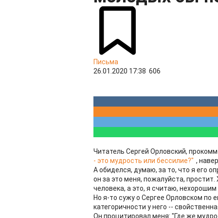
Письма
26.01.2020 17:38
606
Читатель Сергей Орловский, проком
- это мудрость или бессилие?"
, наве
А обиделся, думаю, за то, что я его 
он за это меня, пожалуйста, простит.
человека, а это, я считаю, нехорошим
Но я-то сужу о Сергее Орловском по е
категоричности у него -- свойствен
Он процитировал меня: "Где же мудрос