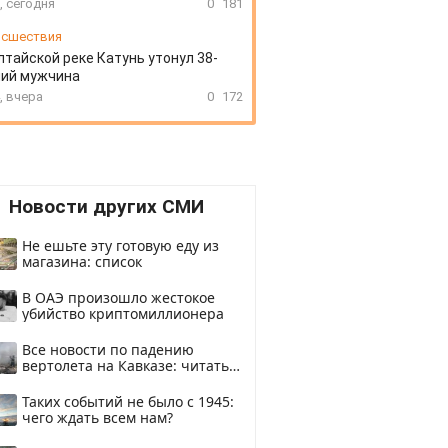
, сегодня
0
181
сшествия
лтайской реке Катунь утонул 38-
ний мужчина
, вчера
0
172
Новости других СМИ
Не ешьте эту готовую еду из
магазина: список
В ОАЭ произошло жестокое
убийство криптомиллионера
Все новости по падению
вертолета на Кавказе: читать
здесь
Таких событий не было с 1945:
чего ждать всем нам?