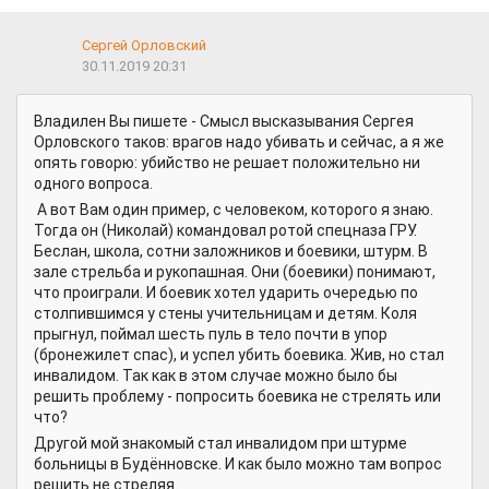
Сергей Орловский
30.11.2019 20:31
Владилен Вы пишете - Смысл высказывания Сергея
Орловского таков: врагов надо убивать и сейчас, а я же
опять говорю: убийство не решает положительно ни
одного вопроса.
А вот Вам один пример, с человеком, которого я знаю.
Тогда он (Николай) командовал ротой спецназа ГРУ.
Беслан, школа, сотни заложников и боевики, штурм. В
зале стрельба и рукопашная. Они (боевики) понимают,
что проиграли. И боевик хотел ударить очередью по
столпившимся у стены учительницам и детям. Коля
прыгнул, поймал шесть пуль в тело почти в упор
(бронежилет спас), и успел убить боевика. Жив, но стал
инвалидом. Так как в этом случае можно было бы
решить проблему - попросить боевика не стрелять или
что?
Другой мой знакомый стал инвалидом при штурме
больницы в Будённовске. И как было можно там вопрос
решить не стреляя.