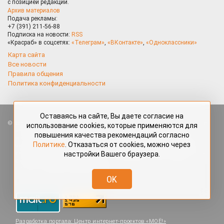
с позицией редакции.
Архив материалов
Подача рекламы:
+7 (391) 211-56-88
Подписка на новости:
RSS
«Красраб» в соцсетях:
«Телеграм»
,
«ВКонтакте»
,
«Одноклассники»
Карта сайта
Все новости
Правила общения
Политика конфиденциальности
Оставаясь на сайте, Вы даете согласие на
Все права защищены. Любые материалы, размещённые на портале
использование cookies, которые применяются для
«Красраб.ру» сотрудниками редакции, нештатными авторами
повышения качества рекомендаций согласно
и читателями, являются объектами авторского права. Полное или
Политике
. Отказаться от cookies, можно через
частичное использование материалов, размещённых на портале
настройки Вашего браузера.
«Красраб.ру», допускается только с письменного согласия редакции
с указанием ссылки на источник. Все вопросы можно задать
по адресу
redaktor@krasrab.krsn.ru
.
OK
Разработка портала:
Центр интернет-проектов «МОЁ!»