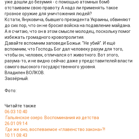
уже дошли до безумия - с помощью атомных бомб
отстаиваем свою правоту. А надо ли применять такое
грозное оружие для уничтожения людей?
Кстати, Януковича, бывшего президента Украины, обвиняют
до сих пор, что он не бросил войска на подавление майдана.
А я считаю, что он в этом смысле молодец, поскольку помог
избежать громадного кровопролития.
Давайте вспомним заповеди Божьи. "Не убий". И ещё
вспомним, что Господь Бог дал человеку разум для того,
чтобы он, человек, отличался от животного. Вот этого,
разума-то, и не видно сейчас даже у представителей власти
самого высокого государственного уровня.
Владилен ВОЛКОВ.
Заозёрный.
Фото:
Читайте также
06.03 10:40
Гальянское озеро. Воспоминания из детства
26.01 09:14
Где же оно, воспеваемое «главенство закона»?!
10.11 08:43