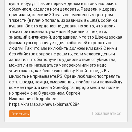
кушать будут. Так он первым делом в штаны наложил,
обмочился, кидался ноги целовать. Раздели, к дереву
привязали, влепили 30 пуль со смещённым центром
тяжести (в плечо попала, из задницы вышла), собачки
кушали. За это орденов не давали, но за то, что двоих
таких притаскивал, уважали. И узнали от тех, кто,
знающий английский, допрашивал, что это Швейцарская
фирма туры организует для любителей стрелять по
людям. Так что, мы их любить должны или как? С ними
без убийства вопрос не решить, если человек деньги
заплатил, чтобы получить удовольствие от убийства,
может ли он называться человеком или его надо
уничтожать, как бешеную собаку. К ней то ведь Вы
милость не призываете.PS. Среди любящих пострелять
есть шведы, немцы, американцы, прибалты и полякиЖду
комментария, а книга Эренбурга передо мной на полке-
но причём она.С уважением. Сергей
Николаевич. Подробнее:
https://krasrab.ru/news/pisma/6284
Пожаловаться