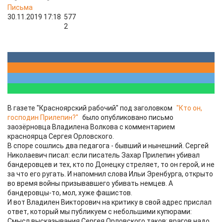
Письма
30.11.2019 17:18
577
2
В газете "Красноярский рабочий" под заголовком
"Кто он,
господин Прилепин?"
было опубликовано письмо
заозёрновца Владилена Волкова с комментарием
красноярца Сергея Орловского.
В споре сошлись два педагога - бывший и нынешний. Сергей
Николаевич писал: если писатель Захар Прилепин убивал
бандеровцев и тех, кто по Донецку стреляет, то он герой, и не
за что его ругать. И напомнил слова Ильи Эренбурга, открыто
во время войны призывавшего убивать немцев. А
бандеровцы-то, мол, хуже фашистов.
И вот Владилен Викторович на критику в свой адрес прислал
ответ, который мы публикуем с небольшими купюрами:
Смысл высказывания Сергея Орловского таков: врагов надо