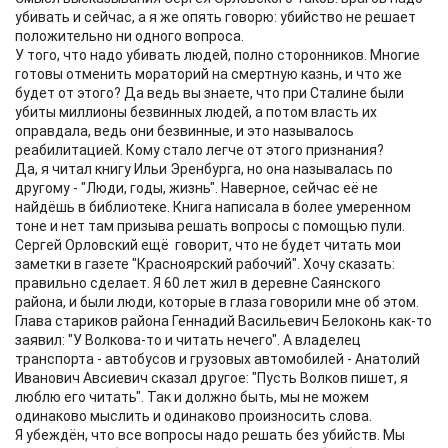
убивать и сейчас, а я же опять говорю: убийство не решает
положительно ни одного вопроса.
У того, что надо убивать людей, полно сторонников. Многие
готовы отменить мораторий на смертную казнь, и что же
будет от этого? Да ведь вы знаете, что при Сталине были
убиты миллионы безвинных людей, а потом власть их
оправдала, ведь они безвинные, и это называлось
реабилитацией. Кому стало легче от этого признания?
Да, я читал книгу Ильи Эренбурга, но она называлась по
другому - "Люди, годы, жизнь". Наверное, сейчас её не
найдёшь в библиотеке. Книга написала в более умеренном
тоне и нет там призыва решать вопросы с помощью пули.
Сергей Орловский ещё говорит, что не будет читать мои
заметки в газете "Красноярский рабочий". Хочу сказать:
правильно сделает. Я 60 лет жил в деревне Саянского
района, и были люди, которые в глаза говорили мне об этом.
Глава стариков района Геннадий Васильевич Белоконь как-то
заявил: "У Волкова-то и читать нечего". А владелец
транспорта - автобусов и грузовых автомобилей - Анатолий
Иванович Авсиевич сказал другое: "Пусть Волков пишет, я
люблю его читать". Так и должно быть, мы не можем
одинаково мыслить и одинаково произносить слова.
Я убеждён, что все вопросы надо решать без убийств. Мы