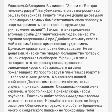
Уважаемый Владилен. Вы пишете: "Зачем же Бог дал
человеку разум?". Вы убеждены, что все вопросы надо
решать без убийств. Пишете: "Мы уже дошли до безумия
- с помощью атомных бомб отстаиваем свою правоту. А
надо ли применять такое грозное оружие для
уничтожения людей?". Так мы то и не применяли
атомные бомбы для уничтожения людей, за нас это
сделали американцы. А про Донбасс что могу сказать-
мой знакомый после армии поехал туда помочь
Донецким сражаться против бендеровцев. Не за
деньгами. И что он там увидел- большинство потерь с
нашей стороны от снайперов. Украинцы в плен
попадают, кто по призыву попал, в рюкзачке-
однодневке кусок хлеба засохшего да сала
пожелтевшего. Их просто берут в плен, там разберут в
штабе что с ними делать. А он занялся ловлей
снайперов. Долго высматривал их лёжки, ночью
сползал- притащил живьём. Оказалось, никакой он не
украинец, а просто пиндос. Приехал сюда, чтобы
поубивать. Рюкзачок набит отборными деликатесами,
языка почти не знает. Некомбатантов в плен не берут,
расстрел. Объяснили с трудом, что собачек брошенных
много, с солдатского пайка их не прокормишь, тебя