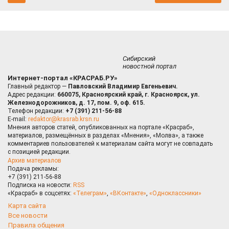
Сибирский
новостной портал
Интернет-портал «КРАСРАБ.РУ»
Главный редактор —
Павловский Владимир Евгеньевич.
Адрес редакции:
660075, Красноярский край, г. Красноярск, ул.
Железнодорожников, д. 17, пом. 9, оф. 615.
Телефон редакции:
+7 (391) 211-56-88
E-mail:
redaktor@krasrab.krsn.ru
Мнения авторов статей, опубликованных на портале «Красраб»,
материалов, размещённых в разделах «Мнения», «Молва», а также
комментариев пользователей к материалам сайта могут не совпадать
с позицией редакции.
Архив материалов
Подача рекламы:
+7 (391) 211-56-88
Подписка на новости:
RSS
«Красраб» в соцсетях:
«Телеграм»
,
«ВКонтакте»
,
«Одноклассники»
Карта сайта
Все новости
Правила общения