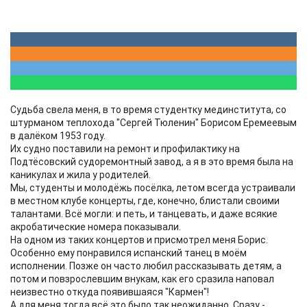
Судьба свела меня, в то время студентку мединститута, со
штурманом теплохода "Сергей Тюленин" Борисом Еремеевым
в далёком 1953 году.
Их судно поставили на ремонт и профилактику на
Подтёсовский судоремонтный завод, а я в это время была на
каникулах и жила у родителей.
Мы, студенты и молодёжь посёлка, летом всегда устраивали
в местном клубе концерты, где, конечно, блистали своими
талантами. Всё могли: и петь, и танцевать, и даже всякие
акробатические номера показывали.
На одном из таких концертов и присмотрел меня Борис.
Особенно ему понравился испанский танец в моём
исполнении. Позже он часто любил рассказывать детям, а
потом и повзрослевшим внукам, как его сразила наповал
неизвестно откуда появившаяся "Кармен"!
А для меня тогда всё это было так неожиданно. Сразу -