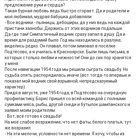
предложение руки и сердца?
Такая бурная любовь ведь быстро сгорает. Да и родители и
моя любимая, мудрая бабушка добавляли:
- Все водники - пьяницы, дебоширы, да у них ведь на каждой
пристани зазнобы. Держись от этих водников подальше.
Да где там! Симпатичный водник сразу запал в душу. Да и
время для раздумий было. Год мы находились в разлуке,
виделись редко. Он плавал, потом зимовал в посёлке
Подтёсово, а я училась в Красноярске. Были лишь письма, в
которых столько любви и нежности! Они до сих пор хранятся
у меня.
После навигации 1954 года мы решили сыграть свадьбу. Но
судьба опять распорядилась иначе (вот тогда-то впервые и
показал мой водник свой взрывной, непредсказуемый
характер).
Придя в августе, уже 1954 года, в Подтёсово на очередную
профилактику, Борис пришёл со всей командой с полными
сумками мяса, рыбы, другой снеди и бутылок шампанского и
заявил моим родителям:
- Вот, всё готово к свадьбе!
На моё слабое возражение, что нет фаты, белого платья, тут
же возразил:
- На эти мелочи, условности нет времени. Я хочу, чтобы из