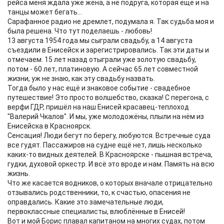
рейса меня ждала уже жена, а не подруга, которая ещё и на
танцы может бегать...
Сарафанное радио не дремлет, подумала я. Так судьба моя и
была решена. Что тут поделаешь - любовь!
13 августа 1954 года мы сыграли свадьбу, а 14 августа
съездили в Енисейск и зарегистрировались. Так эти даты и
отмечаем. 15 лет назад отыграли уже золотую свадьбу,
потом - 60 лет, платиновую. А сейчас 65 лет совместной
жизни, уж не знаю, как эту свадьбу назвать.
Тогда было у нас ещё и знаковое событие - свадебное
путешествие! Это просто волшебство, сказка! С перегона, с
верфи ГДР, пришёл на наш Енисей красавец-теплоход
"Валерий Чкалов". И мы, уже молодожёны, плыли на нём из
Енисейска в Красноярск.
Сенсация! Люди бегут по берегу, любуются. Встречные суда
все гудят. Пассажиров на судне ещё нет, лишь несколько
каких-то видных деятелей. В Красноярске - пышная встреча,
гудки, духовой оркестр. И всё это вроде и нам. Память на всю
жизнь.
Что же касается водников, о которых вначале отрицательно
отзывались родственники, то, к счастью, опасения не
оправдались. Какие это замечательные люди,
первоклассные специалисты, влюблённые в Енисей!
Вот и мой Борис плавал капитаном на многих судах, потом