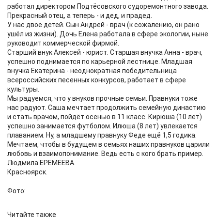
работал директором Подтёсовского судоремонтного завода.
Прекрасный отец, а теперь - и дед, и прадед.
У нас двое детей. Сын Андрей - врач (к сожалению, он рано
ушёл из жизни). Дочь Елена работала в сфере экологии, ныне
руководит коммерческой фирмой.
Старший внук Алексей - юрист. Старшая внучка Анна - врач,
успешно поднимается по карьерной лестнице. Младшая
внучка Екатерина - неоднократная победительница
всероссийских песенных конкурсов, работает в сфере
культуры.
Мы радуемся, что у внуков прочные семьи. Правнуки тоже
нас радуют. Саша мечтает продолжить семейную династию
и стать врачом, пойдёт осенью в 11 класс. Кирюша (10 лет)
успешно занимается футболом. Илюша (8 лет) увлекается
плаванием. Ну, а младшему правнуку Феде ещё 1,5 годика.
Мечтаем, чтобы в будущем в семьях наших правнуков царили
любовь и взаимопонимание. Ведь есть с кого брать пример.
Людмила ЕРЕМЕЕВА.
Красноярск.
Фото:
Читайте также