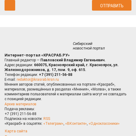
Сибирский
новостной портал
Интернет-портал «КРАСРАБ.РУ»
Главный редактор —
Павловский Владимир Евгеньевич.
Адрес редакции:
660075, Красноярский край, г. Красноярск, ул.
Железнодорожников, д. 17, пом. 9, оф. 615.
Телефон редакции:
+7 (391) 211-56-88
E-mail:
redaktor@krasrab.krsn.ru
Мнения авторов статей, опубликованных на портале «Красраб»,
материалов, размещённых в разделах «Мнения», «Молва», а также
комментариев пользователей к материалам сайта могут не совпадать
с позицией редакции.
Архив материалов
Подача рекламы:
+7 (391) 211-56-88
Подписка на новости:
RSS
«Красраб» в соцсетях:
«Телеграм»
,
«ВКонтакте»
,
«Одноклассники»
Карта сайта