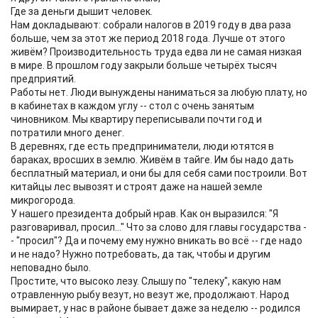
Где за деньги дышит человек.
Нам докладывают: собрали налогов в 2019 году в два раза
больше, чем за этот же период 2018 года. Лучше от этого
живём? Производительность труда едва ли не самая низкая
в мире. В прошлом году закрыли больше четырёх тысяч
предприятий.
Работы нет. Люди вынуждены наниматься за любую плату, но
в кабинетах в каждом углу -- стол с очень занятым
чиновником. Мы квартиру переписывали почти год и
потратили много денег.
В деревнях, где есть предприниматели, люди ютятся в
бараках, вросших в землю. Живём в тайге. Им бы надо дать
бесплатный материал, и они бы для себя сами построили. Вот
китайцы лес вывозят и строят даже на нашей земле
микрогорода.
У нашего президента добрый нрав. Как он выразился: "Я
разговаривал, просил..." Что за слово для главы государства -
- "просил"? Да и почему ему нужно вникать во всё -- где надо
и не надо? Нужно потребовать, да так, чтобы и другим
неповадно было.
Простите, что высоко лезу. Слышу по "телеку", какую нам
отравленную рыбу везут, но везут же, продолжают. Народ
вымирает, у нас в районе бывает даже за неделю -- родился