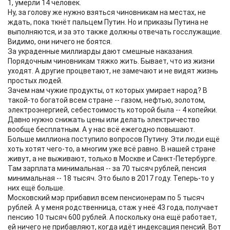
1, умерли 14 человек.
Ну, за голову же нужно взяться чиновникам на местах, не
ждать, пока ткнёт пальцем Путин. Но и приказы Путина не
выполняются, и за это также должны отвечать госслужащие.
Видимо, они ничего не боятся.
За украденные миллиарды дают смешные наказания.
Порядочным чиновникам тяжко жить. Бывает, что из жизни
уходят. А другие процветают, не замечают и не видят жизнь
простых людей.
Зачем нам чужие продукты, от которых умирает народ? В
такой-то богатой всем стране -- газом, нефтью, золотом,
электроэнергией, себестоимость которой была -- 4 копейки.
Давно нужно снижать цены или делать электричество
вообще бесплатным. А у нас всё ежегодно повышают.
Больше миллиона поступило вопросов Путину. Эти люди ещё
хоть хотят чего-то, а многим уже всё равно. В нашей стране
живут, а не выживают, только в Москве и Санкт-Петербурге.
Там зарплата минимальная -- за 70 тысяч рублей, пенсия
минимальная -- 18 тысяч. Это было в 2017 году. Теперь-то у
них ещё больше.
Московский мэр прибавил всем пенсионерам по 5 тысяч
рублей. А у меня родственница, стаж у неё 43 года, получает
пенсию 10 тысяч 600 рублей. А поскольку она ещё работает,
ей ничего не прибавляют, когда идёт индексация пенсий. Вот