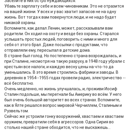
Заселите в них остро нуждающихся.
Убавьте зарплату себе и всем чиновникам. Это не отразится
на вашей жизни. У всех и у вас хватит запасов не на одну
жизнь. Вот тогда к вам повернутся люди, и не надо будет
никакой охраны.
Вспомните, как делал Ленин, может, рассказывали вам
родители. Он ходил на охоту и везде без охраны. Старался
услышать простых людей, поговорить с ними и много для
себя от этого брал. Даже посылки с продуктами, что
отправляли ему, пересылал в детские дома.
В стране был голод. Но постепенно страна возрождалась, и
при Сталине, несмотря на такую разруху, в 1948 году убрали с
крестьян все налоги, и каждую весну цены на что-то да
уменьшались. В это время строились фабрики и заводы. В
деревнях в 1954--1955 годах провели радио, электричество --
всё бесплатно.
Очень медленно, но жизнь улучшалась, и, проживи Иосиф
Сталин подольше, мы перегнали бы Америку во всём. У него
был очень большой авторитет во всех странах. Вспомните,
как в Ялте решался вопрос мировой Черчиллем, Сталиным и
Рузвельтом.
Сейчас же устроили гонку вооружений, хвастаем и хвастаем
оружием, превратили себя в агрессоров. Одна Сирия во
столько нашей стране обходится, что не выскажешь...