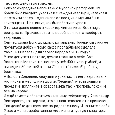
так у нас действуют законы.
Сейчас очередные непонятки с мусорной реформой. Ну,
брали бы с каждого участка и с каждой квартиры, невзирая,
юг это или север -- одинаково со всех, и не мутили бы в
квитанциях... Нет, ищут, как бы побольше урвать.
Это уже давно вошло в характер чиновников. Всех надо
содержать. Производства не возобновляют, а наоборот,
закрывают.
Сейчас, слава Богу, дружим с китайцами. Почему бы у них не
поучиться добру -- тому, какое послабление сделала
тамошняя власть для своего народа в 2019 году?
У нас депутаты, похоже, думают только о себе. Вот
Валентина Матвиенко, пенсия у неё 400 тысяч рублей, и
выглядит 30-летней в свои 70 лет от "тяжкой" работы,
бедняжка.
А Володя Соловьёв, ведущий журналист, у него зарплата --
миллионы в месяц, и на других "бедных", участвующих в
передаче, взгляните. Поработай-ка так -- поспорь, покричи,
всё на нервах...
И ещё хочется обратиться к нашему губернатору. Александр
Викторович, как хорошо, что вы наш человек, а не пришелец.
Так делайте для края всё по-родственному. И начните с себя.
У вас и жены заработанные миллионы и пустуют квартиры.