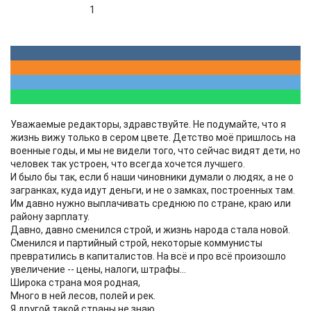
1
Уважаемые редакторы, здравствуйте. Не подумайте, что я
жизнь вижу только в сером цвете. Детство моё пришлось на
военные годы, и мы не видели того, что сейчас видят дети, но
человек так устроен, что всегда хочется лучшего.
И было бы так, если б наши чиновники думали о людях, а не о
загранках, куда идут деньги, и не о замках, построенных там.
Им давно нужно выплачивать среднюю по стране, краю или
району зарплату.
Давно, давно сменился строй, и жизнь народа стала новой.
Сменился и партийный строй, некоторые коммунисты
превратились в капиталистов. На всё и про всё произошло
увеличение -- цены, налоги, штрафы...
Широка страна моя родная,
Много в ней лесов, полей и рек.
Я другой такой страны не знаю,