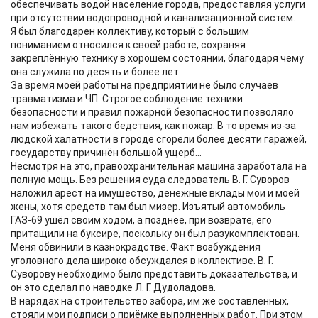
обеспечивать водой население города, предоставляя услуги
при отсутствии водопроводной и канализационной систем.
Я был благодарен коллективу, который с большим
пониманием относился к своей работе, сохраняя
закреплённую технику в хорошем состоянии, благодаря чему
она служила по десять и более лет.
За время моей работы на предприятии не было случаев
травматизма и ЧП. Строгое соблюдение техники
безопасности и правил пожарной безопасности позволяло
нам избежать такого бедствия, как пожар. В то время из-за
людской халатности в городе сгорели более десяти гаражей,
государству причинён большой ущерб...
Несмотря на это, правоохранительная машина заработала на
полную мощь. Без решения суда следователь В. Г. Суворов
наложил арест на имущество, денежные вклады мои и моей
жены, хотя средств там был мизер. Изъятый автомобиль
ГАЗ-69 ушёл своим ходом, а позднее, при возврате, его
притащили на буксире, поскольку он был разукомплектован.
Меня обвинили в казнокрадстве. Факт возбуждения
уголовного дела широко обсуждался в коллективе. В. Г.
Суворову необходимо было представить доказательства, и
он это сделал по наводке Л. Г. Дудоладова.
В нарядах на строительство забора, им же составленных,
стояли мои подписи о приёмке выполненных работ. При этом