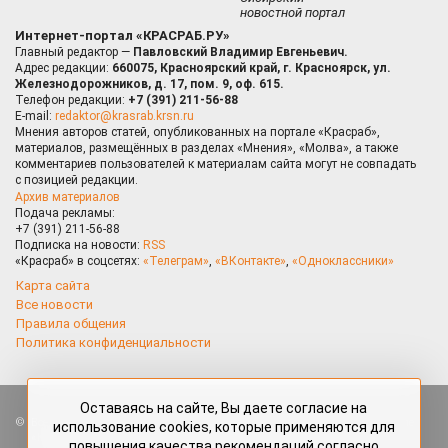
новостной портал
Интернет-портал «КРАСРАБ.РУ»
Главный редактор —
Павловский Владимир Евгеньевич.
Адрес редакции:
660075, Красноярский край, г. Красноярск, ул.
Железнодорожников, д. 17, пом. 9, оф. 615.
Телефон редакции:
+7 (391) 211-56-88
E-mail:
redaktor@krasrab.krsn.ru
Мнения авторов статей, опубликованных на портале «Красраб»,
материалов, размещённых в разделах «Мнения», «Молва», а также
комментариев пользователей к материалам сайта могут не совпадать
с позицией редакции.
Архив материалов
Подача рекламы:
+7 (391) 211-56-88
Подписка на новости:
RSS
«Красраб» в соцсетях:
«Телеграм»
,
«ВКонтакте»
,
«Одноклассники»
Карта сайта
Все новости
Правила общения
Политика конфиденциальности
Оставаясь на сайте, Вы даете согласие на
Все права защищены. Любые материалы, размещённые на портале
использование cookies, которые применяются для
«Красраб.ру» сотрудниками редакции, нештатными авторами
повышения качества рекомендаций согласно