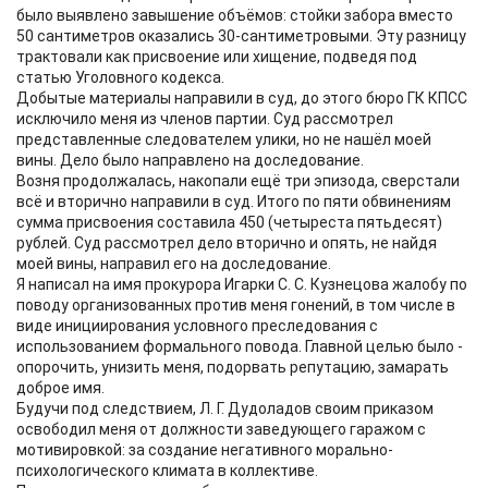
было выявлено завышение объёмов: стойки забора вместо
50 сантиметров оказались 30-сантиметровыми. Эту разницу
трактовали как присвоение или хищение, подведя под
статью Уголовного кодекса.
Добытые материалы направили в суд, до этого бюро ГК КПСС
исключило меня из членов партии. Суд рассмотрел
представленные следователем улики, но не нашёл моей
вины. Дело было направлено на доследование.
Возня продолжалась, накопали ещё три эпизода, сверстали
всё и вторично направили в суд. Итого по пяти обвинениям
сумма присвоения составила 450 (четыреста пятьдесят)
рублей. Суд рассмотрел дело вторично и опять, не найдя
моей вины, направил его на доследование.
Я написал на имя прокурора Игарки С. С. Кузнецова жалобу по
поводу организованных против меня гонений, в том числе в
виде инициирования условного преследования с
использованием формального повода. Главной целью было -
опорочить, унизить меня, подорвать репутацию, замарать
доброе имя.
Будучи под следствием, Л. Г. Дудоладов своим приказом
освободил меня от должности заведующего гаражом с
мотивировкой: за создание негативного морально-
психологического климата в коллективе.