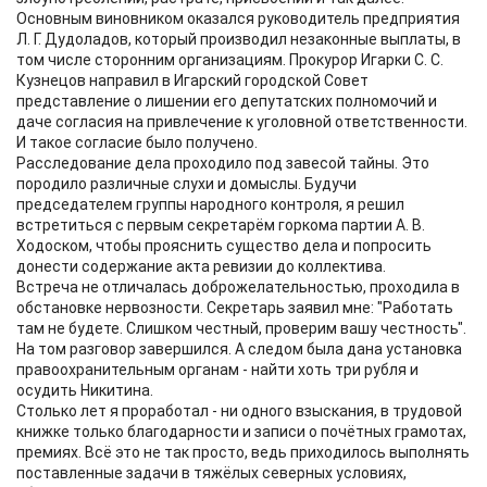
Основным виновником оказался руководитель предприятия
Л. Г. Дудоладов, который производил незаконные выплаты, в
том числе сторонним организациям. Прокурор Игарки С. С.
Кузнецов направил в Игарский городской Совет
представление о лишении его депутатских полномочий и
даче согласия на привлечение к уголовной ответственности.
И такое согласие было получено.
Расследование дела проходило под завесой тайны. Это
породило различные слухи и домыслы. Будучи
председателем группы народного контроля, я решил
встретиться с первым секретарём горкома партии А. В.
Ходоском, чтобы прояснить существо дела и попросить
донести содержание акта ревизии до коллектива.
Встреча не отличалась доброжелательностью, проходила в
обстановке нервозности. Секретарь заявил мне: "Работать
там не будете. Слишком честный, проверим вашу честность".
На том разговор завершился. А следом была дана установка
правоохранительным органам - найти хоть три рубля и
осудить Никитина.
Столько лет я проработал - ни одного взыскания, в трудовой
книжке только благодарности и записи о почётных грамотах,
премиях. Всё это не так просто, ведь приходилось выполнять
поставленные задачи в тяжёлых северных условиях,