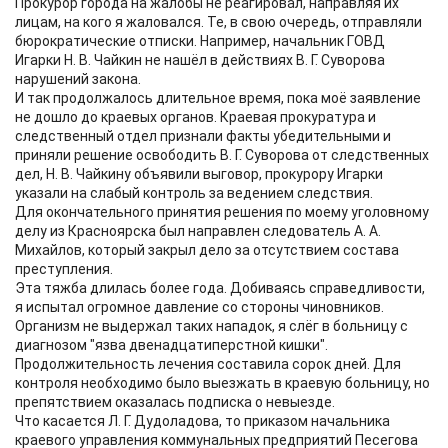
Прокурор города на жалобы не реагировал, направляя их
лицам, на кого я жаловался. Те, в свою очередь, отправляли
бюрократические отписки. Например, начальник ГОВД
Игарки Н. В. Чайкин не нашёл в действиях В. Г. Суворова
нарушений закона.
И так продолжалось длительное время, пока моё заявление
не дошло до краевых органов. Краевая прокуратура и
следственный отдел признали факты убедительными и
приняли решение освободить В. Г. Суворова от следственных
дел, Н. В. Чайкину объявили выговор, прокурору Игарки
указали на слабый контроль за ведением следствия.
Для окончательного принятия решения по моему уголовному
делу из Красноярска был направлен следователь А. А.
Михайлов, который закрыл дело за отсутствием состава
преступления.
Эта тяжба длилась более года. Добиваясь справедливости,
я испытал огромное давление со стороны чиновников.
Организм не выдержал таких нападок, я слёг в больницу с
диагнозом "язва двенадцатиперстной кишки".
Продолжительность лечения составила сорок дней. Для
контроля необходимо было выезжать в краевую больницу, но
препятствием оказалась подписка о невыезде.
Что касается Л. Г. Дудоладова, то приказом начальника
краевого управления коммунальных предприятий Песегова