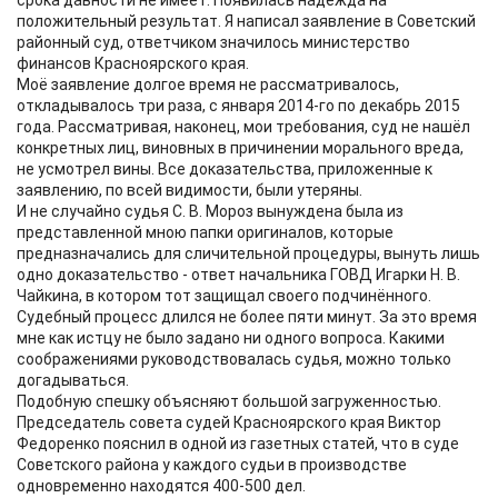
срока давности не имеет. Появилась надежда на
положительный результат. Я написал заявление в Советский
районный суд, ответчиком значилось министерство
финансов Красноярского края.
Моё заявление долгое время не рассматривалось,
откладывалось три раза, с января 2014-го по декабрь 2015
года. Рассматривая, наконец, мои требования, суд не нашёл
конкретных лиц, виновных в причинении морального вреда,
не усмотрел вины. Все доказательства, приложенные к
заявлению, по всей видимости, были утеряны.
И не случайно судья С. В. Мороз вынуждена была из
представленной мною папки оригиналов, которые
предназначались для сличительной процедуры, вынуть лишь
одно доказательство - ответ начальника ГОВД Игарки Н. В.
Чайкина, в котором тот защищал своего подчинённого.
Судебный процесс длился не более пяти минут. За это время
мне как истцу не было задано ни одного вопроса. Какими
соображениями руководствовалась судья, можно только
догадываться.
Подобную спешку объясняют большой загруженностью.
Председатель совета судей Красноярского края Виктор
Федоренко пояснил в одной из газетных статей, что в суде
Советского района у каждого судьи в производстве
одновременно находятся 400-500 дел.