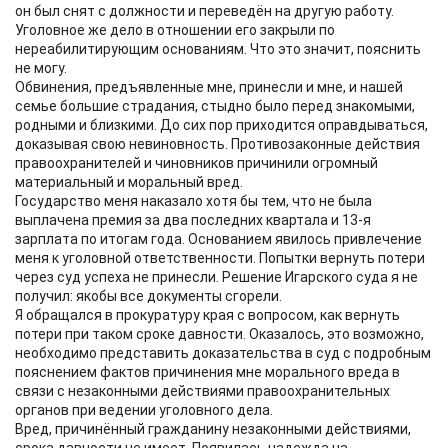
он был снят с должности и переведён на другую работу.
Уголовное же дело в отношении его закрыли по
нереабилитирующим основаниям. Что это значит, пояснить
не могу.
Обвинения, предъявленные мне, принесли и мне, и нашей
семье большие страдания, стыдно было перед знакомыми,
родными и близкими. До сих пор приходится оправдываться,
доказывая свою невиновность. Противозаконные действия
правоохранителей и чиновников причинили огромный
материальный и моральный вред.
Государство меня наказало хотя бы тем, что не была
выплачена премия за два последних квартала и 13-я
зарплата по итогам года. Основанием явилось привлечение
меня к уголовной ответственности. Попытки вернуть потери
через суд успеха не принесли. Решение Игарского суда я не
получил: якобы все документы сгорели.
Я обращался в прокуратуру края с вопросом, как вернуть
потери при таком сроке давности. Оказалось, это возможно,
необходимо представить доказательства в суд с подробным
пояснением фактов причинения мне морального вреда в
связи с незаконными действиями правоохранительных
органов при ведении уголовного дела.
Вред, причинённый гражданину незаконными действиями,