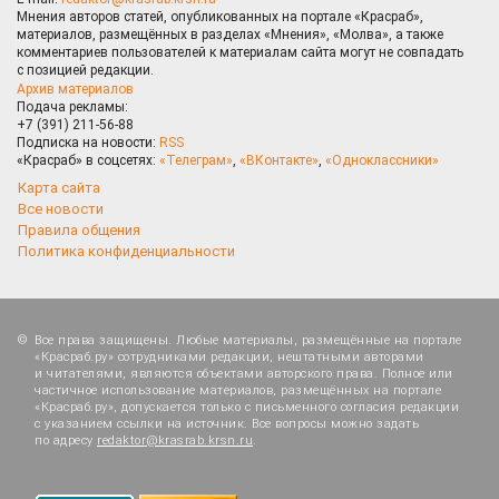
Мнения авторов статей, опубликованных на портале «Красраб»,
материалов, размещённых в разделах «Мнения», «Молва», а также
комментариев пользователей к материалам сайта могут не совпадать
с позицией редакции.
Архив материалов
Подача рекламы:
+7 (391) 211-56-88
Подписка на новости:
RSS
«Красраб» в соцсетях:
«Телеграм»
,
«ВКонтакте»
,
«Одноклассники»
Карта сайта
Все новости
Правила общения
Политика конфиденциальности
Все права защищены. Любые материалы, размещённые на портале
«Красраб.ру» сотрудниками редакции, нештатными авторами
и читателями, являются объектами авторского права. Полное или
частичное использование материалов, размещённых на портале
«Красраб.ру», допускается только с письменного согласия редакции
с указанием ссылки на источник. Все вопросы можно задать
по адресу
redaktor@krasrab.krsn.ru
.