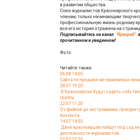
в развитии общества.
Союз журналистов Красноярского кр
членам, только начинающим творческ
профессиональную жизнь родному кра
вся его история отражена на страниц
Подписывайтесь на канал
"Красраб"
в
прочитанном и увиденном!
Фото:
Читайте также
06.08 14:05
Сайта по продаже ветеринанных лека
28.07 19:20
В Красноярске будут судить собств
группу
22.07 11:20
От фейков до экстремизма: прокурат
контента
14.07 14:55
Двое красноярцев пойдут под суд з
деятельности журналистов
02.07 22:35