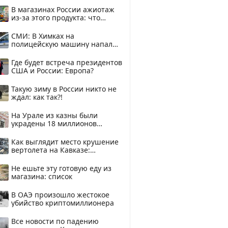
В магазинах России ажиотаж
из-за этого продукта: что
купить?
СМИ: В Химках на
полицейскую машину напали
и подожгли.
Где будет встреча президентов
США и России: Европа?
Такую зиму в России никто не
ждал: как так?!
На Урале из казны были
украдены 18 миллионов
рублей
Как выглядит место крушение
вертолета на Кавказе:
смотреть
Не ешьте эту готовую еду из
магазина: список
В ОАЭ произошло жестокое
убийство криптомиллионера
Все новости по падению