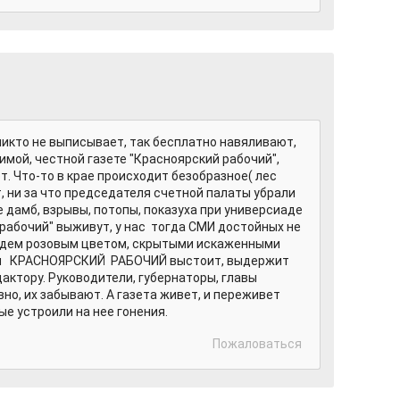
никто не выписывает, так бесплатно навяливают,
имой, честной газете "Красноярский рабочий",
т. Что-то в крае происходит безобразное( лес
 ни за что председателя счетной палаты убрали
е дамб, взрывы, потопы, показуха при универсиаде
й рабочий" выживут, у нас тогда СМИ достойных не
удем розовым цветом, скрытыми искаженными
аш КРАСНОЯРСКИЙ РАБОЧИЙ выстоит, выдержит
актору. Руководители, губернаторы, главы
вно, их забывают. А газета живет, и переживет
ые устроили на нее гонения.
Пожаловаться