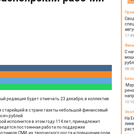
Прои
Свод
спец
авгу
17:49
Фин
С на
моше
руб
08:36
Бизн
Мэр
рено
напр
ый редакция будет отмечать 23 декабря, в коллектив
10:10
я старейшей в стране газеты небольшой финансовый
Экол
ысяч рублей.
На Е
ой исполнится в этом году 114 лет, принадлежит
ликв
ведётся постоянная работа по поддержке
раст
тников СМИ, их творческого роста и повышения роли