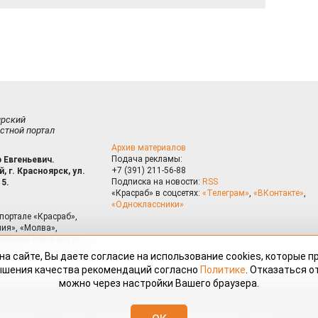
ирский
стной портал
Архив материалов
Подача рекламы:
 Евгеньевич.
+7 (391) 211-56-88
, г. Красноярск, ул.
Подписка на новости:
RSS
15.
«Красраб» в соцсетях:
«Телеграм»
,
«ВКонтакте»
,
«Одноклассники»
портале «Красраб»,
ия», «Молва»,
риалам сайта могут
на сайте, Вы даете согласие на использование cookies, которые 
ышения качества рекомендаций согласно
Политике
. Отказаться от
можно через настройки Вашего браузера.
змещённые на портале «Красраб.ру» сотрудниками редакции, нештатными