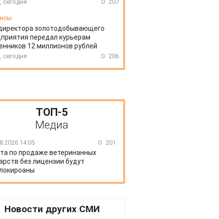
, сегодня
0
207
ансы
директора золотодобывающего
приятия передал курьерам
нников 12 миллионов рублей
, сегодня
0
206
ТОП-5
Медиа
8.2026 14:05
0
201
та по продаже ветеринанных
арств без лицензии будут
локироаны
Новости других СМИ