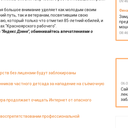
09:46
ая большое внимание уделяет как молодым своим
Фин
ий путь, так и ветеранам, посвятившим свою
Зам
ю, который только что отметил 85-летний юбилей, и
пред
ах "Красноярского рабочего".
моше
 "Яндекс Дзене", обменивайтесь впечатлениями о
08:46
рств без лицензии будут заблокироаны
06.0
енников частного детсада за нападение на съёмочную
Сай
лек
заб
ура продолжает очищать Интернет от опасного
а воспрепятствовании профессиональной