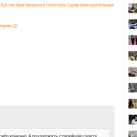
Хустик приговорена к полутора годам принудительных
тарии
(3)
сибо конечно. А поддержать старейшую газету