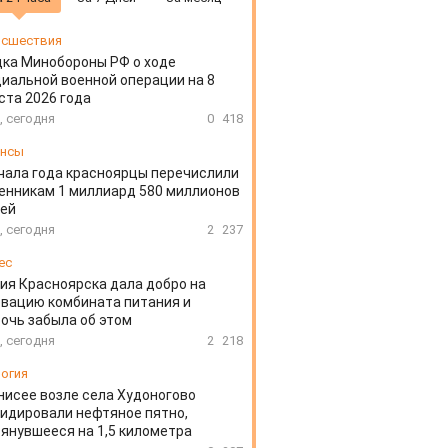
сшествия
ка Минобороны РФ о ходе
иальной военной операции на 8
ста 2026 года
, сегодня
0
418
ансы
чала года красноярцы перечислили
нникам 1 миллиард 580 миллионов
лей
, сегодня
2
237
ес
ия Красноярска дала добро на
вацию комбината питания и
очь забыла об этом
, сегодня
2
218
огия
нисее возле села Худоногово
идировали нефтяное пятно,
янувшееся на 1,5 километра