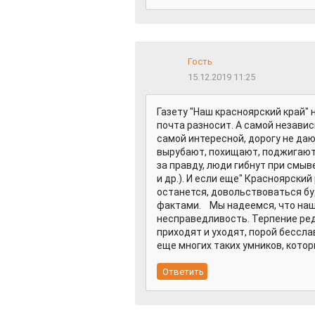
Гость
15.12.2019 11:25
Газету "Наш красноярский край" 
почта разносит. А самой независ
самой интересной, дорогу не даю
вырубают, похищают, поджигают,
за правду, люди гибнут при смыв
и др.). И если еще" Красноярски
останется, довольствоваться б
фактами. Мы надеемся, что н
несправедливость. Терпение ред
приходят и уходят, порой бессла
еще многих таких умников, котор