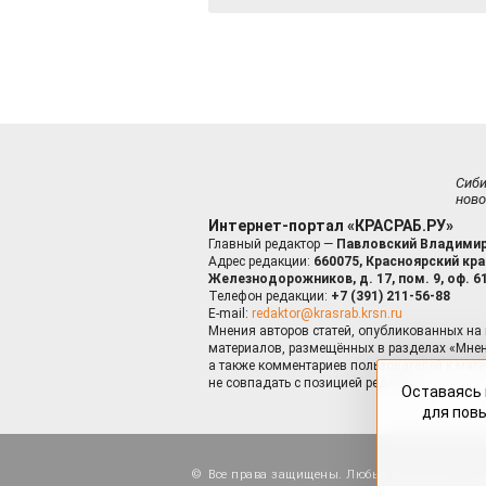
Сиб
ново
Интернет-портал «КРАСРАБ.РУ»
Главный редактор —
Павловский Владимир
Адрес редакции:
660075, Красноярский край
Железнодорожников, д. 17, пом. 9, оф. 6
Телефон редакции:
+7 (391) 211-56-88
E-mail:
redaktor@krasrab.krsn.ru
Мнения авторов статей, опубликованных на 
материалов, размещённых в разделах «Мнен
а также комментариев пользователей к мате
не совпадать с позицией редакции.
Оставаясь 
для пов
Все права защищены. Любые материалы, ра