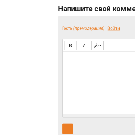
Напишите свой комм
Гость
(премодерация)
Войти