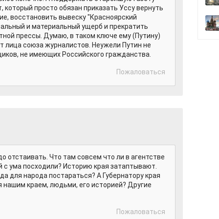
, который просто обязан приказать Уссу вернуть
ие, восстановить вывеску "Красноярский
ральный и материальный ущерб и прекратить
тной прессы. Думаю, в таком ключе ему (Путину)
т лица союза журналистов. Неужели Путин не
щиков, не имеющих Российского гражданства.
Пожаловаться
о отстаивать. Что там совсем что ли в агентстве
 с ума посходили? Историю края затаптывают.
гда для народа постараться? А Губернатору края
 нашим краем, людьми, его историей? Другие
Пожаловаться