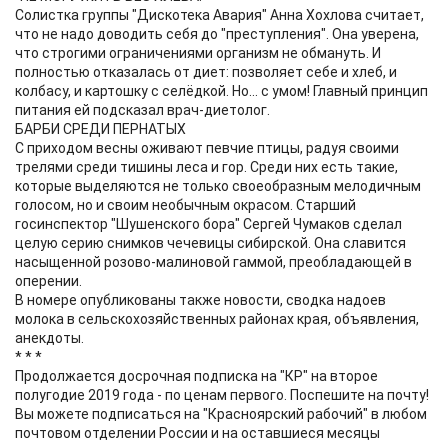
Солистка группы "Дискотека Авария" Анна Хохлова считает,
что не надо доводить себя до "преступления". Она уверена,
что строгими ограничениями организм не обмануть. И
полностью отказалась от диет: позволяет себе и хлеб, и
колбасу, и картошку с селёдкой. Но... с умом! Главный принцип
питания ей подсказал врач-диетолог.
БАРБИ СРЕДИ ПЕРНАТЫХ
С приходом весны оживают певчие птицы, радуя своими
трелями среди тишины леса и гор. Среди них есть такие,
которые выделяются не только своеобразным мелодичным
голосом, но и своим необычным окрасом. Старший
госинспектор "Шушенского бора" Сергей Чумаков сделал
целую серию снимков чечевицы сибирской. Она славится
насыщенной розово-малиновой гаммой, преобладающей в
оперении.
В номере опубликованы также новости, сводка надоев
молока в сельскохозяйственных районах края, объявления,
анекдоты.
* * *
Продолжается досрочная подписка на "КР" на второе
полугодие 2019 года - по ценам первого. Поспешите на почту!
Вы можете подписаться на "Красноярский рабочий" в любом
почтовом отделении России и на оставшиеся месяцы