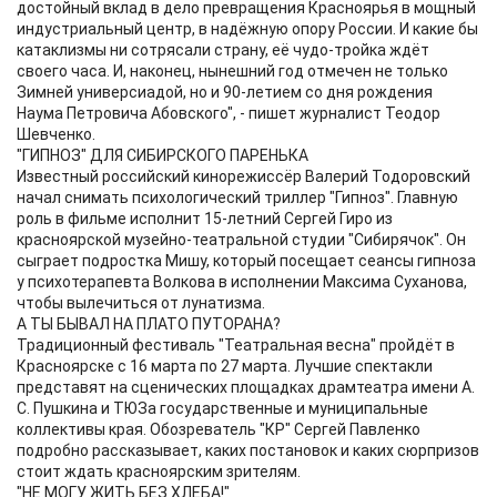
достойный вклад в дело превращения Красноярья в мощный
индустриальный центр, в надёжную опору России. И какие бы
катаклизмы ни сотрясали страну, её чудо-тройка ждёт
своего часа. И, наконец, нынешний год отмечен не только
Зимней универсиадой, но и 90-летием со дня рождения
Наума Петровича Абовского", - пишет журналист Теодор
Шевченко.
"ГИПНОЗ" ДЛЯ СИБИРСКОГО ПАРЕНЬКА
Известный российский кинорежиссёр Валерий Тодоровский
начал снимать психологический триллер "Гипноз". Главную
роль в фильме исполнит 15-летний Сергей Гиро из
красноярской музейно-театральной студии "Сибирячок". Он
сыграет подростка Мишу, который посещает сеансы гипноза
у психотерапевта Волкова в исполнении Максима Суханова,
чтобы вылечиться от лунатизма.
А ТЫ БЫВАЛ НА ПЛАТО ПУТОРАНА?
Традиционный фестиваль "Театральная весна" пройдёт в
Красноярске с 16 марта по 27 марта. Лучшие спектакли
представят на сценических площадках драмтеатра имени А.
С. Пушкина и ТЮЗа государственные и муниципальные
коллективы края. Обозреватель "КР" Сергей Павленко
подробно рассказывает, каких постановок и каких сюрпризов
стоит ждать красноярским зрителям.
"НЕ МОГУ ЖИТЬ БЕЗ ХЛЕБА!"