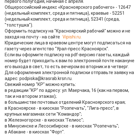
первого полугодия, начиная с апреля.
Общероссийский индекс «Красноярского рабочего» - 12647
(недельный комплект, среда и пятница), краевые - 52251
(недельный комплект, среда и пятница), 52341 (среда,
"толстушка").
Оформить подписку на "Красноярский рабочий" можно и не
заходя на почту - на сайте
Vipishi.ru.
Юридические лица в краевом центре могут подписаться на
газету через агентство "Урал-пресс Красноярск".
Если вы оформите подписку на pdf-версию газеты, каждый
номер будет приходить к вам по электронной почте накануне
его выхода в свет, то есть вечером во вторник и в четверг.
Для оформления электронной подписки отправьте заявку на
адрес: podpiska@krasrab.krsn.ru.
Свежий номер "КР" можно купить:
в редакции "КР" по адресу: ул. Маерчака, 16 (как на первом,
так и на втором этажах);
в большинстве почтовых отделений Красноярского края;
в Красноярске - в киосках "Розпечать", "Лига-пресс", в
крупных магазинах сети "Командор";
в Железногорске - в киосках "Гелиос";
в Минусинске и Лесосибирске - в киосках "Розпечать";
в Абакане - в киосках "Форт".