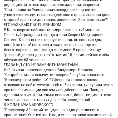
редакцию читатель задался неожиданным вопросом:
"Пригласили на Универсиаду рекордное количество
участников из почти шести десятков стран, а львиная доля
медалей при этом досталась россиянам. Это нормально?"
ЕГО НАЗЫВАЮТ ВОЛШЕБНИКОМ
В Красноярске побывал всемирно известный меценат,
Почётный гражданин города и края Хазрет Меджидович
Совмен. Конечно же, в первую очередь он посетил дом-
лицей, который построен и содержится на средства
благотворительного фонда его имени. В прошлом году
"розовый дворец детства" отметил 15-летие, сейчас в нём
обучаются 63 человека..
ГЛАЗА И ДУШУ НЕ ЗАМЕНИТЬ МОНЕТАМИ
Небольшая корреспонденция Владимира Несяева
"Соцработник чиновнику не товарищ", опубликованная в
"Красноярском рабочем" 27 февраля, вызвала шквал
откликов на сайте www.krasrab.ru. Читатели выступили резко
против оптимизации системы соцобеспечения. Правда,
сделали это исключительно анонимно, боясь, видимо, гнева
чиновников и негативных для себя последствий.
ШКОЛА НАУМА АБОВСКОГО
"Профессор Абовский не щадил сил для укрепления и
процветания Отечества. И он, и его соратники вложили свой