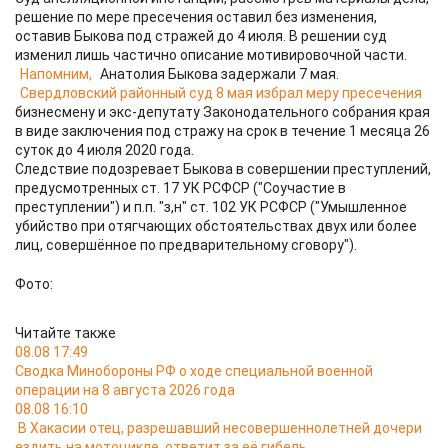
решение по мере пресечения оставил без изменения,
оставив Быкова под стражей до 4 июля. В решении суд
изменил лишь частично описание мотивировочной части.
Напомним,
Анатолия Быкова задержали 7 мая.
Свердловский районный суд 8 мая избрал меру пресечения
бизнесмену и экс-депутату Законодательного собрания края
в виде заключения под стражу на срок в течение 1 месяца 26
суток до 4 июля 2020 года.
Следствие подозревает Быкова в совершении преступлений,
предусмотренных ст. 17 УК РСФСР ("Соучастие в
преступлении") и п.п. "з,н" ст. 102 УК РСФСР ("Умышленное
убийство при отягчающих обстоятельствах двух или более
лиц, совершённое по предварительному сговору").
Фото:
Читайте также
08.08 17:49
Сводка Минобороны РФ о ходе специальной военной
операции на 8 августа 2026 года
08.08 16:10
В Хакасии отец, разрешавший несовершеннолетней дочери
ездить на мотоцикле, ответит за её гибель