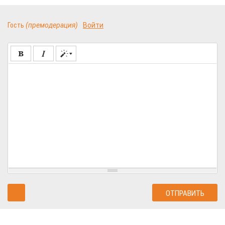
Гость
(премодерация)
Войти