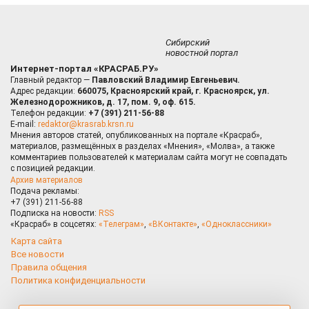
Сибирский
новостной портал
Интернет-портал «КРАСРАБ.РУ»
Главный редактор —
Павловский Владимир Евгеньевич.
Адрес редакции:
660075, Красноярский край, г. Красноярск, ул.
Железнодорожников, д. 17, пом. 9, оф. 615.
Телефон редакции:
+7 (391) 211-56-88
E-mail:
redaktor@krasrab.krsn.ru
Мнения авторов статей, опубликованных на портале «Красраб»,
материалов, размещённых в разделах «Мнения», «Молва», а также
комментариев пользователей к материалам сайта могут не совпадать
с позицией редакции.
Архив материалов
Подача рекламы:
+7 (391) 211-56-88
Подписка на новости:
RSS
«Красраб» в соцсетях:
«Телеграм»
,
«ВКонтакте»
,
«Одноклассники»
Карта сайта
Все новости
Правила общения
Политика конфиденциальности