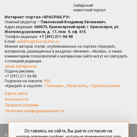
Сибирский
новостной портал
Интернет-портал «КРАСРАБ.РУ»
Главный редактор —
Павловский Владимир Евгеньевич.
Адрес редакции:
660075, Красноярский край, г. Красноярск, ул.
Железнодорожников, д. 17, пом. 9, оф. 615.
Телефон редакции:
+7 (391) 211-56-88
E-mail:
redaktor@krasrab.krsn.ru
Мнения авторов статей, опубликованных на портале «Красраб»,
материалов, размещённых в разделах «Мнения», «Молва», а также
комментариев пользователей к материалам сайта могут не совпадать
с позицией редакции.
Архив материалов
Подача рекламы:
+7 (391) 211-56-88
Подписка на новости:
RSS
«Красраб» в соцсетях:
«Телеграм»
,
«ВКонтакте»
,
«Одноклассники»
Карта сайта
Все новости
Правила общения
Политика конфиденциальности
Оставаясь на сайте, Вы даете согласие на
Все права защищены. Любые материалы, размещённые на портале
использование cookies, которые применяются для