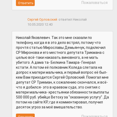
Пожаловаться
Сергей Орловский
ответил Николай
10.05.2020 12:40
Николай Яковлевич. Так это мне сказали по
телефону, когда я в это дело встрял, потому что
прочтя статью Мирославы Демьянчук, подключил
СР Миронова и его местного депутата Трикмана с
целью всё-таки наказать виновного, а не мать
убитого. А дама та- Белкина Тамара- Генерал
кстати. А потом её полковник Коледа слетала на
допрос к матери мальчика, и первый вопрос её был-
кем Вам приходится Сергей Орловский. Помогал мне
депутат СР Трикман, к сожалению скончался, и всё-
что я добился- это в краевом суде, это снятия с
матери мальчика- крестьянки обязанности выплаты
500 000 руб. убийце Ветоху за "оказанную услугу". Да
потом на сайте КР, где я комментировал, получил
десяток угроз за моё вмешательство.
Пожаловаться