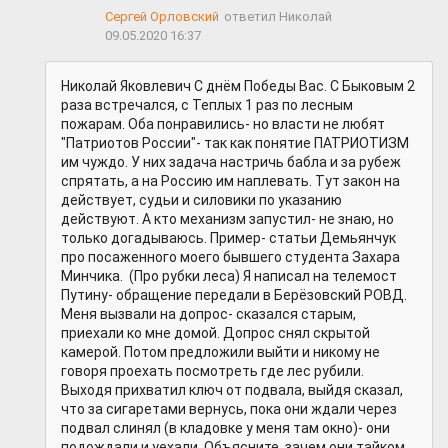
Сергей Орловский
ответил Николай
09.05.2020 16:37
Николай Яковлевич С днём Победы Вас. С Быковым 2
раза встречался, с Теплых 1 раз по лесным
пожарам. Оба понравились- но власти не любят
"Патриотов России"- так как понятие ПАТРИОТИЗМ
им чуждо. У них задача настричь бабла и за рубеж
спрятать, а на Россию им наплевать. Тут закон на
действует, судьи и силовики по указанию
действуют. А кто механизм запустил- не знаю, но
только догадываюсь. Пример- статьи Демьянчук
про посаженного моего бывшего студента Захара
Минчика. (Про рубки леса) Я написал на телемост
Путину- обращение передали в Берёзовский РОВД.
Меня вызвали на допрос- сказался старым,
приехали ко мне домой. Допрос снял скрытой
камерой. Потом предложили выйти и никому не
говоря проехать посмотреть где лес рубили.
Выходя прихватил ключ от подвала, выйдя сказал,
что за сигаретами вернусь, пока они ждали через
подвал слинял (в кладовке у меня там окно)- они
подождали и уехали. Объясните, зачем они тайком