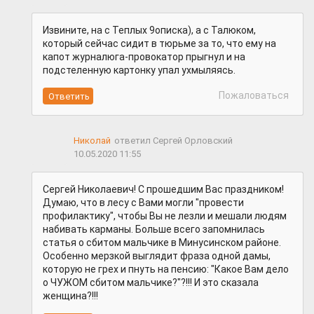
Извините, на с Теплых 9описка), а с Талюком,
который сейчас сидит в тюрьме за то, что ему на
капот журналюга-провокатор прыгнул и на
подстеленную картонку упал ухмыляясь.
Пожаловаться
Николай
ответил Сергей Орловский
10.05.2020 11:55
Сергей Николаевич! С прошедшим Вас праздником!
Думаю, что в лесу с Вами могли "провести
профилактику", чтобы Вы не лезли и мешали людям
набивать карманы. Больше всего запомнилась
статья о сбитом мальчике в Минусинском районе.
Особенно мерзкой выглядит фраза одной дамы,
которую не грех и пнуть на пенсию: "Какое Вам дело
о ЧУЖОМ сбитом мальчике?"?!!! И это сказала
женщина?!!!