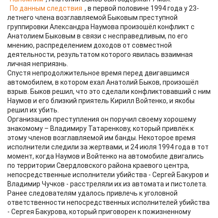
По данным следствия
, в первой половине 1994 года у 23-
летнего члена возглавляемой Быковым преступной
группировки Александра Наумова произошёл конфликт с
Анатолием Быковым в связи с несправедливым, по его
мнению, распределением доходов от совместной
деятельности, результатом которого явилась взаимная
личная неприязнь.
Спустя непродолжительное время перед двигавшимся
автомобилем, в котором ехал Анатолий Быков, произошёл
взрыв. Быков решил, что это сделали конфликтовавший с ним
Наумов и его близкий приятель Кирилл Войтенко, и якобы
решил их убить.
Организацию преступления он поручил своему хорошему
знакомому – Владимиру Татаренкову, который привлёк к
этому членов возглавляемой им банды. Некоторое время
исполнители следили за жертвами, и 24 июля 1994 года в тот
момент, когда Наумов и Войтенко на автомобиле двигались
по территории Свердловского района краевого центра,
непосредственные исполнители убийства - Сергей Бакуров и
Владимир Чучков - расстреляли их из автомата и пистолета.
Ранее следователям удалось привлечь к уголовной
ответственности непосредственных исполнителей убийства
- Сергея Бакурова, который приговорен к пожизненному