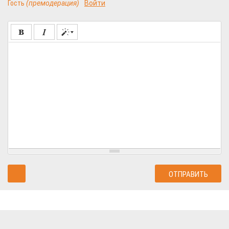
Гость
(премодерация)
Войти