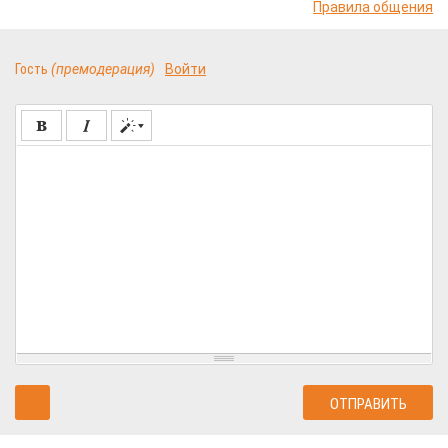
Правила общения
Гость
(премодерация)
Войти