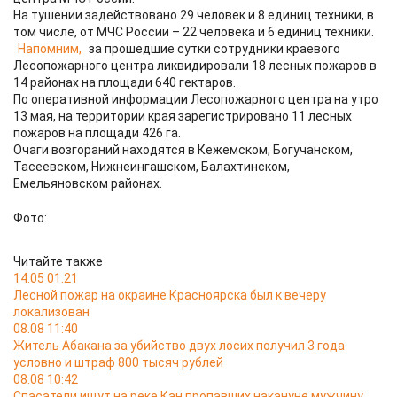
На тушении задействовано 29 человек и 8 единиц техники, в
том числе, от МЧС России – 22 человека и 6 единиц техники.
Напомним,
за прошедшие сутки сотрудники краевого
Лесопожарного центра ликвидировали 18 лесных пожаров в
14 районах на площади 640 гектаров.
По оперативной информации Лесопожарного центра на утро
13 мая, на территории края зарегистрировано 11 лесных
пожаров на площади 426 га.
Очаги возгораний находятся в Кежемском, Богучанском,
Тасеевском, Нижнеингашском, Балахтинском,
Емельяновском районах.
Фото:
Читайте также
14.05 01:21
Лесной пожар на окраине Красноярска был к вечеру
локализован
08.08 11:40
Житель Абакана за убийство двух лосих получил 3 года
условно и штраф 800 тысяч рублей
08.08 10:42
Спасатели ищут на реке Кан пропавших накануне мужчину,