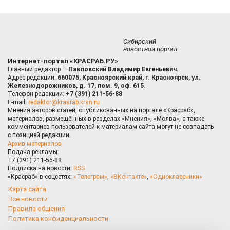
Сибирский
новостной портал
Интернет-портал «КРАСРАБ.РУ»
Главный редактор —
Павловский Владимир Евгеньевич.
Адрес редакции:
660075, Красноярский край, г. Красноярск, ул.
Железнодорожников, д. 17, пом. 9, оф. 615.
Телефон редакции:
+7 (391) 211-56-88
E-mail:
redaktor@krasrab.krsn.ru
Мнения авторов статей, опубликованных на портале «Красраб»,
материалов, размещённых в разделах «Мнения», «Молва», а также
комментариев пользователей к материалам сайта могут не совпадать
с позицией редакции.
Архив материалов
Подача рекламы:
+7 (391) 211-56-88
Подписка на новости:
RSS
«Красраб» в соцсетях:
«Телеграм»
,
«ВКонтакте»
,
«Одноклассники»
Карта сайта
Все новости
Правила общения
Политика конфиденциальности