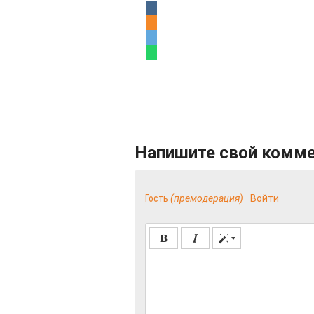
Напишите свой комм
Гость
(премодерация)
Войти