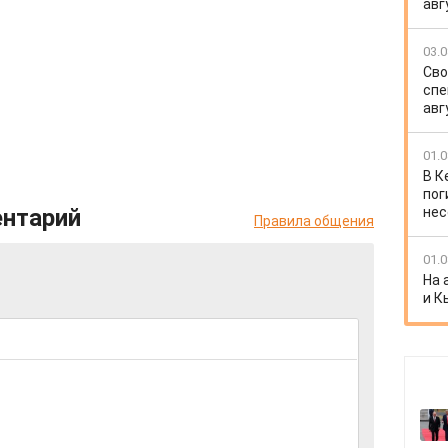
авг
03.0
Сво
спе
авг
01.0
В К
пог
ентарий
нес
Правила общения
01.0
На 
и К