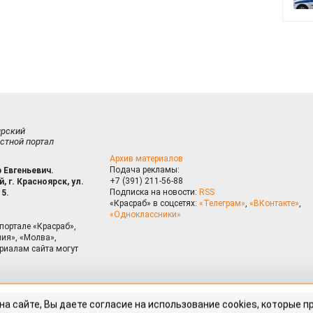
ирский
стной портал
Архив материалов
Подача рекламы:
 Евгеньевич.
+7 (391) 211-56-88
, г. Красноярск, ул.
Подписка на новости:
RSS
15.
«Красраб» в соцсетях:
«Телеграм»
,
«ВКонтакте»
,
«Одноклассники»
портале «Красраб»,
ия», «Молва»,
риалам сайта могут
на сайте, Вы даете согласие на использование cookies, которые 
ышения качества рекомендаций согласно
Политике
. Отказаться от
можно через настройки Вашего браузера.