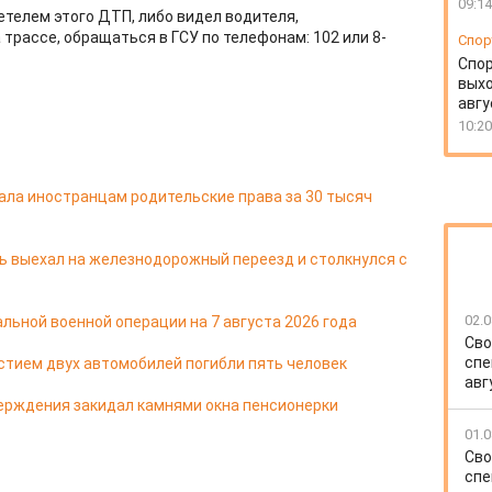
09:14
етелем этого ДТП, либо видел водителя,
трассе, обращаться в ГСУ по телефонам: 102 или 8-
Спор
Спо
выхо
авгу
10:20
ала иностранцам родительские права за 30 тысяч
ь выехал на железнодорожный переезд и столкнулся с
02.0
льной военной операции на 7 августа 2026 года
Сво
спе
стием двух автомобилей погибли пять человек
авг
ерждения закидал камнями окна пенсионерки
01.0
Сво
спе