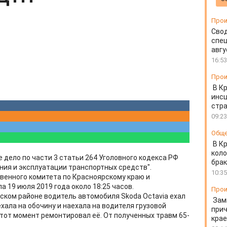
Прои
Свод
спец
авгу
16:53
Прои
В К
инс
стр
09:23
Общ
В К
коло
 дело по части 3 статьи 264 Уголовного кодекса РФ
бра
ия и эксплуатации транспортных средств".
10:35
венного комитета по Красноярскому краю и
а 19 июля 2019 года около 18:25 часов.
Прои
вском районе водитель автомобиля Skoda Octavia ехал
Зам
хала на обочину и наехала на водителя грузовой
прич
 этот момент ремонтировал её. От полученных травм 65-
крае