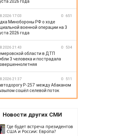
уста 2026 года
8.2026 17:03
0
651
дка Минобороны РФ о ходе
циальной военной операции на 3
уста 2026 года
8.2026 21:43
0
534
емеровской области в ДТП
ибли 3 человека и пострадала
овершеннолетняя
8.2026 21:37
0
511
автодорогу Р-257 между Абаканом
ызылом сошёл селевой поток
Новости других СМИ
Где будет встреча президентов
США и России: Европа?