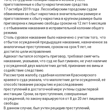
приготовленные к сбыту наркотические средства.
17 октября 2019 года Лесосибирским городским судом
обвиняемая за сбыт наркотика в значительном размере и
приготовление к сбыту наркотика в крупном размере была
приговорена к лишению свободы сроком на 12 лет 6 месяцев
с отбыванием наказания в исправительной колонии общего
режима.
Столь суровое наказание было назначено с учетом того, что
отбытое осужденной предыдущее наказание, назначенное за
аналогичные преступления, сроком на срок 9 лет, не
достигло цели исправления.
Адвокат пытался оспорить приговор, требовал смягчить
наказание, указывая, что суд не был гуманен, не учел наличие
у осужденной двух малолетних детей, признание ею вины и
содействие следствию.
Рассмотрев жалобу, судебная коллегия Красноярского
краевого суда указала, что малолетние дети осужденной, её
способствование раскрытию и расследованию
преступлений в достаточной мере учтены судом первой
инстанции. Сроки, за преступления, совершенные
осужденной, по закону варьируются от 8 до 20 лет лишения
свободы.
В данном случае, был учтен рецидив преступлений,