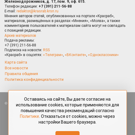
Железнодорожников, д. 17, пом. 9, оф. 615.
Телефон редакции:
+7 (391) 211-56-88
E-mail:
redaktor@krasrab.krsn.ru
Мнения авторов статей, опубликованных на портале «Красраб»,
материалов, размещённых в разделах «Мнения», «Молва», а также
комментариев пользователей к материалам сайта могут не совпадать
с позицией редакции.
Архив материалов
Подача рекламы:
+7 (391) 211-56-88
Подписка на новости:
RSS
«Красраб» в соцсетях:
«Телеграм»
,
«ВКонтакте»
,
«Одноклассники»
Карта сайта
Все новости
Правила общения
Политика конфиденциальности
Оставаясь на сайте, Вы даете согласие на
Все права защищены. Любые материалы, размещённые на портале
использование cookies, которые применяются для
«Красраб.ру» сотрудниками редакции, нештатными авторами
повышения качества рекомендаций согласно
и читателями, являются объектами авторского права. Полное или
Политике
. Отказаться от cookies, можно через
частичное использование материалов, размещённых на портале
настройки Вашего браузера.
«Красраб.ру», допускается только с письменного согласия редакции
с указанием ссылки на источник. Все вопросы можно задать
по адресу
redaktor@krasrab.krsn.ru
.