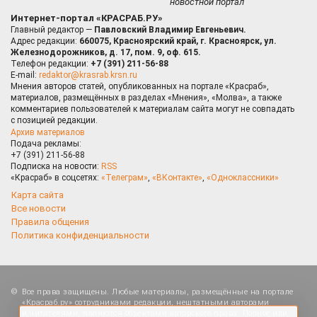
новостной портал
Интернет-портал «КРАСРАБ.РУ»
Главный редактор —
Павловский Владимир Евгеньевич.
Адрес редакции:
660075, Красноярский край, г. Красноярск, ул.
Железнодорожников, д. 17, пом. 9, оф. 615.
Телефон редакции:
+7 (391) 211-56-88
E-mail:
redaktor@krasrab.krsn.ru
Мнения авторов статей, опубликованных на портале «Красраб»,
материалов, размещённых в разделах «Мнения», «Молва», а также
комментариев пользователей к материалам сайта могут не совпадать
с позицией редакции.
Архив материалов
Подача рекламы:
+7 (391) 211-56-88
Подписка на новости:
RSS
«Красраб» в соцсетях:
«Телеграм»
,
«ВКонтакте»
,
«Одноклассники»
Карта сайта
Все новости
Правила общения
Политика конфиденциальности
Оставаясь на сайте, Вы даете согласие на
Все права защищены. Любые материалы, размещённые на портале
использование cookies, которые применяются для
«Красраб.ру» сотрудниками редакции, нештатными авторами
повышения качества рекомендаций согласно
и читателями, являются объектами авторского права. Полное или