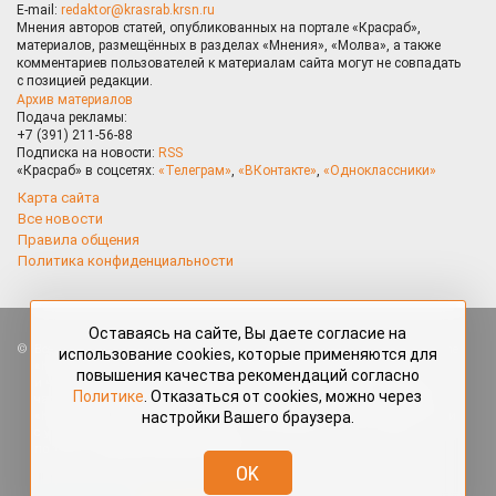
E-mail:
redaktor@krasrab.krsn.ru
Мнения авторов статей, опубликованных на портале «Красраб»,
материалов, размещённых в разделах «Мнения», «Молва», а также
комментариев пользователей к материалам сайта могут не совпадать
с позицией редакции.
Архив материалов
Подача рекламы:
+7 (391) 211-56-88
Подписка на новости:
RSS
«Красраб» в соцсетях:
«Телеграм»
,
«ВКонтакте»
,
«Одноклассники»
Карта сайта
Все новости
Правила общения
Политика конфиденциальности
Оставаясь на сайте, Вы даете согласие на
Все права защищены. Любые материалы, размещённые на портале
использование cookies, которые применяются для
«Красраб.ру» сотрудниками редакции, нештатными авторами
повышения качества рекомендаций согласно
и читателями, являются объектами авторского права. Полное или
Политике
. Отказаться от cookies, можно через
частичное использование материалов, размещённых на портале
настройки Вашего браузера.
«Красраб.ру», допускается только с письменного согласия редакции
с указанием ссылки на источник. Все вопросы можно задать
по адресу
redaktor@krasrab.krsn.ru
.
OK