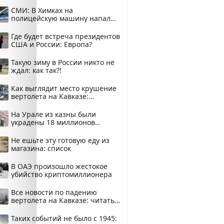
купить?
СМИ: В Химках на
полицейскую машину напали
и подожгли.
Где будет встреча президентов
США и России: Европа?
Такую зиму в России никто не
ждал: как так?!
Как выглядит место крушение
вертолета на Кавказе:
смотреть
На Урале из казны были
украдены 18 миллионов
рублей
Не ешьте эту готовую еду из
магазина: список
В ОАЭ произошло жестокое
убийство криптомиллионера
Все новости по падению
вертолета на Кавказе: читать
здесь
Таких событий не было с 1945: