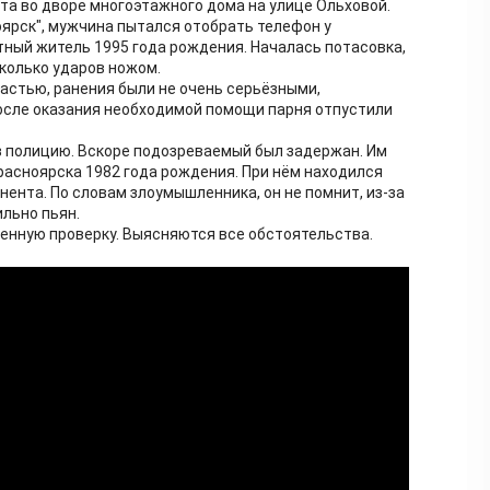
та во дворе многоэтажного дома на улице Ольховой.
оярск", мужчина пытался отобрать телефон у
тный житель 1995 года рождения. Началась потасовка,
сколько ударов ножом.
астью, ранения были не очень серьёзными,
осле оказания необходимой помощи парня отпустили
 полицию. Вскоре подозреваемый был задержан. Им
расноярска 1982 года рождения. При нём находился
нента. По словам злоумышленника, он не помнит, из-за
ильно пьян.
енную проверку. Выясняются все обстоятельства.