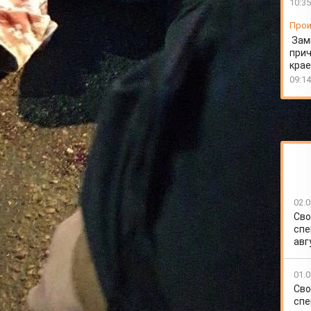
10:35
Прои
Зам
прич
крае
09:14
02.0
Сво
спе
авг
01.0
Сво
спе