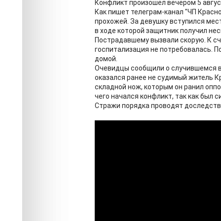
Конфликт произошёл вечером 5 авгус
Как пишет телеграм-канал "ЧП Красн
прохожей. За девушку вступился мес
в ходе которой защитник получил не
Пострадавшему вызвали скорую. К сч
госпитализация не потребовалась. П
домой.
Очевидцы сообщили о случившемся в
оказался ранее не судимый житель К
складной нож, которым он ранил оппо
чего начался конфликт, так как был с
Стражи порядка проводят доследств