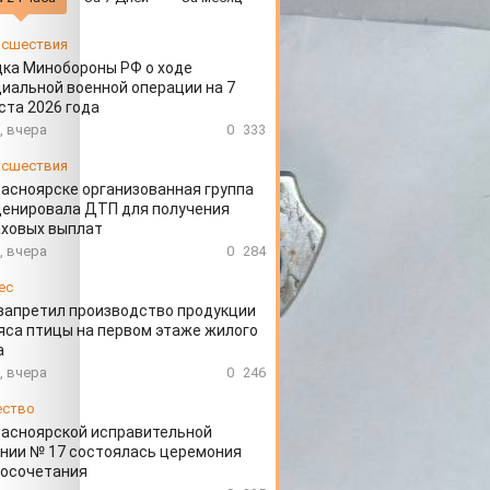
сшествия
ка Минобороны РФ о ходе
иальной военной операции на 7
ста 2026 года
, вчера
0
333
сшествия
расноярске организованная группа
ценировала ДТП для получения
аховых выплат
, вчера
0
284
ес
запретил производство продукции
яса птицы на первом этаже жилого
а
, вчера
0
246
ество
расноярской исправительной
нии № 17 состоялась церемония
косочетания