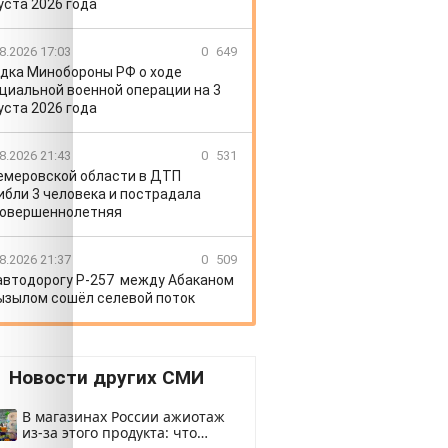
уста 2026 года
8.2026 17:03
0
649
дка Минобороны РФ о ходе
циальной военной операции на 3
уста 2026 года
8.2026 21:43
0
531
емеровской области в ДТП
ибли 3 человека и пострадала
овершеннолетняя
8.2026 21:37
0
509
автодорогу Р-257 между Абаканом
ызылом сошёл селевой поток
Новости других СМИ
В магазинах России ажиотаж
из-за этого продукта: что