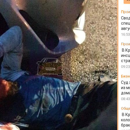
та
Прои
Свод
спец
авгу
16:53
Прои
В К
инс
стр
09:23
Бизн
Суд 
из м
дом
08:43
Общ
В К
коло
бра