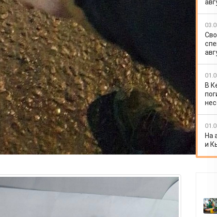
авг
03.0
Сво
спе
авг
01.0
В К
пог
нес
01.0
На 
и К