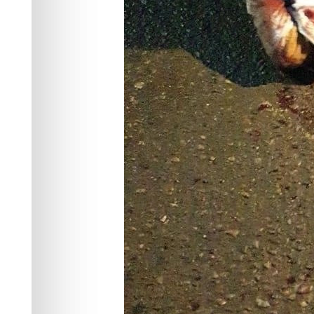
Фото:
t.me/mvd_24