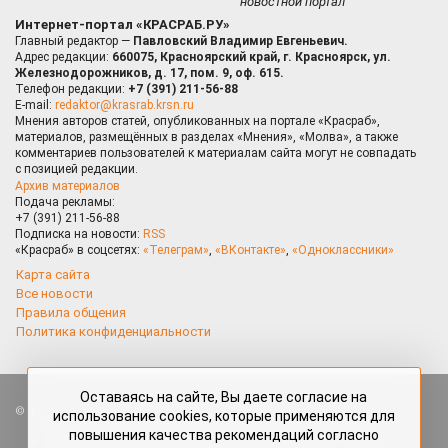
новостной портал
Интернет-портал «КРАСРАБ.РУ»
Главный редактор —
Павловский Владимир Евгеньевич.
Адрес редакции:
660075, Красноярский край, г. Красноярск, ул.
Железнодорожников, д. 17, пом. 9, оф. 615.
Телефон редакции:
+7 (391) 211-56-88
E-mail:
redaktor@krasrab.krsn.ru
Мнения авторов статей, опубликованных на портале «Красраб»,
материалов, размещённых в разделах «Мнения», «Молва», а также
комментариев пользователей к материалам сайта могут не совпадать
с позицией редакции.
Архив материалов
Подача рекламы:
+7 (391) 211-56-88
Подписка на новости:
RSS
«Красраб» в соцсетях:
«Телеграм»
,
«ВКонтакте»
,
«Одноклассники»
Карта сайта
Все новости
Правила общения
Политика конфиденциальности
Оставаясь на сайте, Вы даете согласие на
Все права защищены. Любые материалы, размещённые на портале
использование cookies, которые применяются для
«Красраб.ру» сотрудниками редакции, нештатными авторами
повышения качества рекомендаций согласно
и читателями, являются объектами авторского права. Полное или