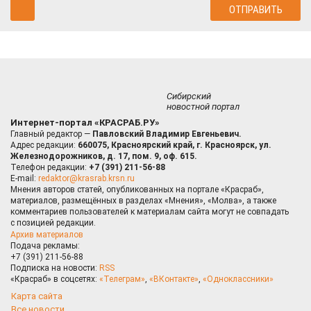
Сибирский
новостной портал
Интернет-портал «КРАСРАБ.РУ»
Главный редактор —
Павловский Владимир Евгеньевич.
Адрес редакции:
660075, Красноярский край, г. Красноярск, ул.
Железнодорожников, д. 17, пом. 9, оф. 615.
Телефон редакции:
+7 (391) 211-56-88
E-mail:
redaktor@krasrab.krsn.ru
Мнения авторов статей, опубликованных на портале «Красраб»,
материалов, размещённых в разделах «Мнения», «Молва», а также
комментариев пользователей к материалам сайта могут не совпадать
с позицией редакции.
Архив материалов
Подача рекламы:
+7 (391) 211-56-88
Подписка на новости:
RSS
«Красраб» в соцсетях:
«Телеграм»
,
«ВКонтакте»
,
«Одноклассники»
Карта сайта
Все новости