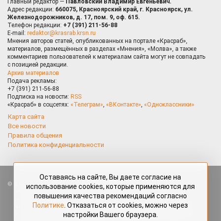
Главный редактор —
Павловский Владимир Евгеньевич.
Адрес редакции:
660075, Красноярский край, г. Красноярск, ул.
Железнодорожников, д. 17, пом. 9, оф. 615.
Телефон редакции:
+7 (391) 211-56-88
E-mail:
redaktor@krasrab.krsn.ru
Мнения авторов статей, опубликованных на портале «Красраб»,
материалов, размещённых в разделах «Мнения», «Молва», а также
комментариев пользователей к материалам сайта могут не совпадать
с позицией редакции.
Архив материалов
Подача рекламы:
+7 (391) 211-56-88
Подписка на новости:
RSS
«Красраб» в соцсетях:
«Телеграм»
,
«ВКонтакте»
,
«Одноклассники»
Карта сайта
Все новости
Правила общения
Политика конфиденциальности
Оставаясь на сайте, Вы даете согласие на
Все права защищены. Любые материалы, размещённые на портале
использование cookies, которые применяются для
«Красраб.ру» сотрудниками редакции, нештатными авторами
повышения качества рекомендаций согласно
и читателями, являются объектами авторского права. Полное или
Политике
. Отказаться от cookies, можно через
частичное использование материалов, размещённых на портале
настройки Вашего браузера.
«Красраб.ру», допускается только с письменного согласия редакции