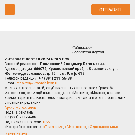
Сибирский
новостной портал
Интернет-портал «КРАСРАБ.РУ»
Главный редактор —
Павловский Владимир Евгеньевич.
Адрес редакции:
660075, Красноярский край, г. Красноярск, ул.
Железнодорожников, д. 17, пом. 9, оф. 615.
Телефон редакции:
+7 (391) 211-56-88
E-mail:
redaktor@krasrab.krsn.ru
Мнения авторов статей, опубликованных на портале «Красраб»,
материалов, размещённых в разделах «Мнения», «Молва», а также
комментариев пользователей к материалам сайта могут не совпадать
с позицией редакции.
Архив материалов
Подача рекламы:
+7 (391) 211-56-88
Подписка на новости:
RSS
«Красраб» в соцсетях:
«Телеграм»
,
«ВКонтакте»
,
«Одноклассники»
Карта сайта