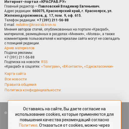
Интернет-портал «КРАСРАБ.РУ»
Главный редактор —
Павловский Владимир Евгеньевич.
Адрес редакции:
660075, Красноярский край, г. Красноярск, ул.
Железнодорожников, д. 17, пом. 9, оф. 615.
Телефон редакции:
+7 (391) 211-56-88
E-mail:
redaktor@krasrab.krsn.ru
Мнения авторов статей, опубликованных на портале «Красраб»,
материалов, размещённых в разделах «Мнения», «Молва», а также
комментариев пользователей к материалам сайта могут не совпадать
с позицией редакции.
Архив материалов
Подача рекламы:
+7 (391) 211-56-88
Подписка на новости:
RSS
«Красраб» в соцсетях:
«Телеграм»
,
«ВКонтакте»
,
«Одноклассники»
Карта сайта
Все новости
Правила общения
Политика конфиденциальности
Оставаясь на сайте, Вы даете согласие на
Все права защищены. Любые материалы, размещённые на портале
использование cookies, которые применяются для
«Красраб.ру» сотрудниками редакции, нештатными авторами
повышения качества рекомендаций согласно
и читателями, являются объектами авторского права. Полное или
Политике
. Отказаться от cookies, можно через
частичное использование материалов, размещённых на портале