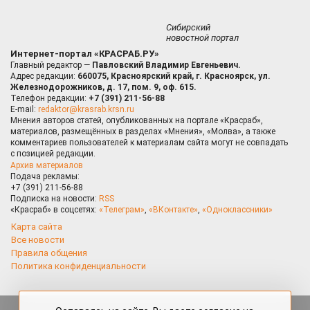
Сибирский
новостной портал
Интернет-портал «КРАСРАБ.РУ»
Главный редактор —
Павловский Владимир Евгеньевич.
Адрес редакции:
660075, Красноярский край, г. Красноярск, ул.
Железнодорожников, д. 17, пом. 9, оф. 615.
Телефон редакции:
+7 (391) 211-56-88
E-mail:
redaktor@krasrab.krsn.ru
Мнения авторов статей, опубликованных на портале «Красраб»,
материалов, размещённых в разделах «Мнения», «Молва», а также
комментариев пользователей к материалам сайта могут не совпадать
с позицией редакции.
Архив материалов
Подача рекламы:
+7 (391) 211-56-88
Подписка на новости:
RSS
«Красраб» в соцсетях:
«Телеграм»
,
«ВКонтакте»
,
«Одноклассники»
Карта сайта
Все новости
Правила общения
Политика конфиденциальности