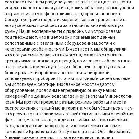
соответствующем разделе указано значения цветов шкалы
индекса качества воздуха и то, каким образом разные уровни
загрязнения атмосферы влияют на здоровье человека.
Сегодня устройства для измерения концентрации пыли в
воздухе можно приобрести за относительно небольшую
сумму. Наши эксперименты с подобными устройствами
подтверждают, что в целом они показывают данные,
сопоставимые с эталонным оборудованием, хотя и с
некоторыми особенностями. В частности, мы обнаружили,
что получаемые результаты могут адекватно отражать
тренды изменения концентраций, но искажать абсолютные
значения как в меньшую, так и в большую сторону в два и
более раза. Эти проблемы решаются калибровкой
используемых приборов. По этим причинам в своей системе
мы используем сертифицированное Росстандартом
оборудование, проводим непрерывную оценку наших
измерений по данным ведомственной системы Минэкологии
края. Мы протестировали разные режимы работы и места
расположения станций мониторинга, чтобы убедиться в том,
что результаты независимы от субъективных или случайных
факторов, – рассказал, кандидат физико-математических
наук, заведующий лабораторией космических систем и
технологий Красноярского научного центра Олег Якубайлик.
Ученый также отметил, что все измерения пополнят