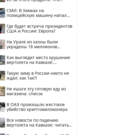
купить?
СМИ: В Химках на
полицейскую машину напали
и подожгли.
Где будет встреча президентов
США и России: Европа?
На Урале из казны были
украдены 18 миллионов
рублей
Как выглядит место крушение
вертолета на Кавказе:
смотреть
Такую зиму в России никто не
ждал: как так?!
Не ешьте эту готовую еду из
магазина: список
В ОАЭ произошло жестокое
убийство криптомиллионера
Все новости по падению
вертолета на Кавказе: читать
здесь