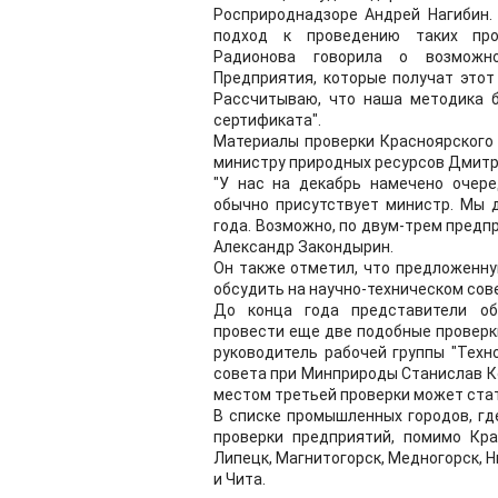
Росприроднадзоре Андрей Нагибин.
подход к проведению таких пров
Радионова говорила о возможно
Предприятия, которые получат это
Рассчитываю, что наша методика б
сертификата".
Материалы проверки Красноярского
министру природных ресурсов Дмитр
"У нас на декабрь намечено очере
обычно присутствует министр. Мы 
года. Возможно, по двум-трем предпр
Александр Закондырин.
Он также отметил, что предложенн
обсудить на научно-техническом сов
До конца года представители об
провести еще две подобные проверк
руководитель рабочей группы "Техн
совета при Минприроды Станислав Ко
местом третьей проверки может стат
В списке промышленных городов, гд
проверки предприятий, помимо Кра
Липецк, Магнитогорск, Медногорск, Н
и Чита.