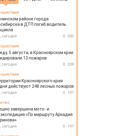
сшествия
енинском районе города
сибирска в ДТП погиб водитель
оцикла
, сегодня
0
300
сшествия
еду, 5 августа, в Красноярском крае
идировали 13 пожаров
, сегодня
0
209
сшествия
ерритории Красноярского края
дня действуют 248 лесных пожаров
, сегодня
0
197
ество
ешно завершена мото- и
экспедиция «По маршруту Аркадия
аринова»
, сегодня
0
197