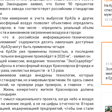
Прои
др Закондырин заявил, что более 90 процентов
На К
иевого завода соответствует российским стандартам
спас
м.
муж
стем измерения и учета выбросов КрАЗа и других
10:13
мосферный воздух позволит объективно определить
оярске, в том числе - определить реальный объём
ств и виновников загрязнения воздуха в городе.
 что в российском информационно-техническом
алюминия" содержится десять наилучших доступных
к КрАЗу могут быть применены четыре.
 на КрАЗе уже применены полностью, а последняя
тельное внедрение произойдёт в 2020-м", - заявил он.
ей комиссии, внедрение технологии "ЭкоСодерберг"
31.0
ыбросы в атмосферный воздух Красноярска фторида и
Зол
,5 раза, смолистых веществ - в 1,5 раза.
мил
иниевом заводе внедрены технологии, которые
в Е
 стандартам, но и мировым практикам. Но здесь самое
огий, не проверки ради проверок, а главное - это,
. Жизнь конкретного жителя Красноярска должна
акондырин.
т смысл национального проекта, когда небо и воздух
 на мнение людей, а не на цифры отчетности. Вторая
зацией, модернизацией предприятий, чтобы они стали