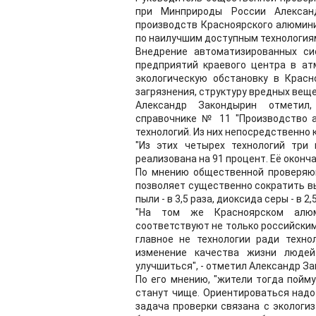
при Минприроды России Алексан
производств Красноярского алюмин
по наилучшим доступным технология
Внедрение автоматизированных си
предприятий краевого центра в ат
экологическую обстановку в Красн
загрязнения, структуру вредных веще
Александр Закондырин отметил,
справочнике № 11 "Производство 
технологий. Из них непосредственно 
"Из этих четырех технологий три
реализована на 91 процент. Её оконча
По мнению общественной проверяющ
позволяет существенно сократить в
пыли - в 3,5 раза, диоксида серы - в 2
"На том же Красноярском алюм
соответствуют не только российским
главное не технологии ради технол
изменение качества жизни людей
улучшиться", - отметил Александр З
По его мнению, "жители тогда пойму
станут чище. Ориентироваться надо
задача проверки связана с экологи