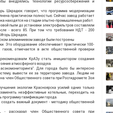
тобы внедрялись технологии ресурсосбережения и
орь Шкрадюк говорит, что программа модернизации
олнена практически полностью. Сейчас завод работает
ока находятся на стадии опытно-промышленных работ.
совой пыли до установки электрофильтров составляли
осле - всего 85. При том что требования НДТ - 200
л Игорь Шкрадюк.
ском алюминиевом заводе были построены
и. Это оборудование обеспечивает практически 100-
 газов, отмечается в акте общественной проверки
 рекомендовали КрАЗу стать инициатором создания
тояния атмосферного воздуха.
асэкомониторинга". Для города было бы интересно
тему, вывести ее за территорию завода. Людям не
ена член Общественного совета при Росгидромете Зоя
лучшения экологии Красноярска усилий одних только
заменять неэффективные котельные, переходить на
ь программу газификации города.
е создать важный документ - методику общественной
, - рассказал член Общественного совета при