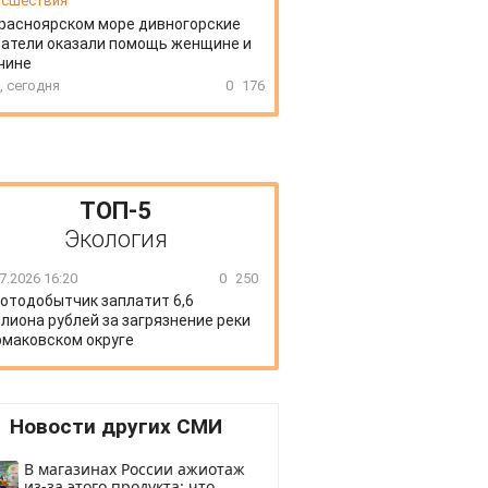
сшествия
расноярском море дивногорские
атели оказали помощь женщине и
чине
, сегодня
0
176
ТОП-5
Экология
7.2026 16:20
0
250
отодобытчик заплатит 6,6
лиона рублей за загрязнение реки
рмаковском округе
Новости других СМИ
В магазинах России ажиотаж
из-за этого продукта: что