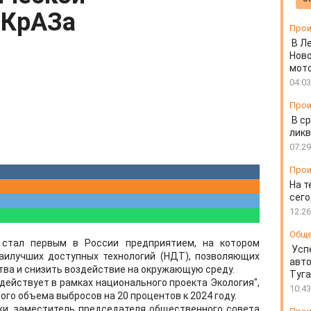
 КрАЗа
Прои
В Л
Ново
мот
04:03
Прои
В ср
ликв
07:29
Прои
На т
сего
12:26
Общ
 стал первым в России предприятием, на котором
Усп
аилучших доступных технологий (НДТ), позволяющих
авто
ва и снизить воздействие на окружающую среду.
Туг
 действует в рамках национального проекта Экология",
10:43
го объема выбросов на 20 процентов к 2024 году.
ки, заместитель председателя общественного совета