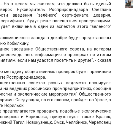
 - Но в целом мы считаем, что должен быть единый
ерок. Руководитель Росприроднадзора Светлана
сти введения "зелёного" сертификата доверия.
т сертификат, будут реже посещаться проверяющими.
удет включена в один из аспектов этого "зеленого"
 алюминиевого завода в декабре будут представлены
ию Кобылкину.
дное заседание Общественного совета, на котором
донесем до него информацию о проверках по итогам
иятиям, если нам удастся посетить и другие", - сказал
ую методику общественных проверок будет правильно
ете Росприроднадзора.
щественных советов разных ведомств планируют
и на ведущих российских промпредприятиях, сообщил
ологии и экологические мероприятия" Общественного
рякин. Следующая, по его словам, пройдет на Урале, а
ь Норильск.
е предполагается проводить подобные экологические
сноярска и Норильска, присутствуют также Братск,
ижний Тагил, Новокузнецк, Омск, Челябинск, Череповец