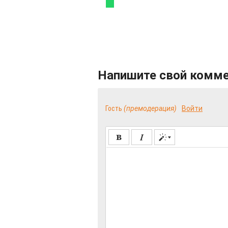
Напишите свой комм
Гость
(премодерация)
Войти