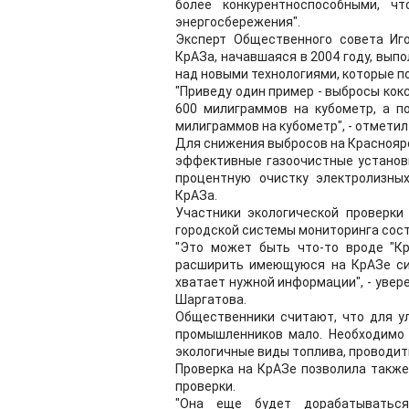
более конкурентноспособными, ч
энергосбережения".
Эксперт Общественного совета Иг
КрАЗа, начавшаяся в 2004 году, вып
над новыми технологиями, которые п
"Приведу один пример - выбросы кок
600 милиграммов на кубометр, а п
милиграммов на кубометр", - отмети
Для снижения выбросов на Краснояр
эффективные газоочистные установк
процентную очистку электролизных
КрАЗа.
Участники экологической проверки
городской системы мониторинга сос
"Это может быть что-то вроде "Кр
расширить имеющуюся на КрАЗе сис
хватает нужной информации", - увер
Шаргатова.
Общественники считают, что для у
промышленников мало. Необходимо 
экологичные виды топлива, проводит
Проверка на КрАЗе позволила такж
проверки.
"Она еще будет дорабатываться