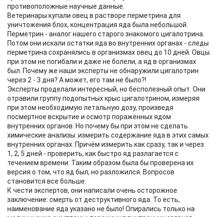
противоположные научные данные.
Ветеринары купали овец в растворе перметрина для
уничтожения блох, концентрация яда была небольшой.
Перметрин - аналог нашего старого знакомого цигалотрина.
Потом они искали остатки яда во внутренних органах - следы
перметрина сохранялись в организмах овец до 10 дней. Овцы
при этом не погибали и даже не болели, а яд в организмах
был. Почему же наши эксперты не обнаружили цигалотрин
через 2 - 3 дня? А может, его там не было?!
Эксперты проделали интересный, но бесполезный опыт. Они
отравили группу подопытных крыс цигалотрином, измеряя
при этом необходимую летальную дозу, произведя
посмертное вскрытие и осмотр поражённых ядом
внутренних органов. Но почему бы при этом не сделать
химические анализы: измерить содержание яда в этих самых
внутренних органах. Причём измерить как сразу, так и через
1, 2, 5 дней - проверить, как быстро яд разлагается с
течением времени. Таким образом была бы проверена их
версия о том, что яд был, но разложился. Вопросов
становится все больше.
К чести экспертов, они написали очень осторожное
заключение: смерть от деструктивного яда. То есть,
наименование яда указано не было! Опирались только на