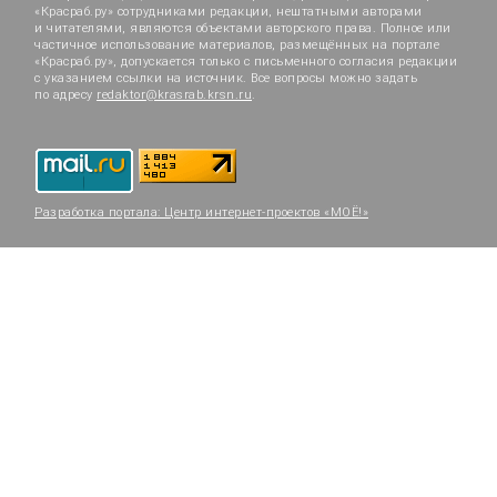
«Красраб.ру» сотрудниками редакции, нештатными авторами
и читателями, являются объектами авторского права. Полное или
частичное использование материалов, размещённых на портале
«Красраб.ру», допускается только с письменного согласия редакции
с указанием ссылки на источник. Все вопросы можно задать
по адресу
redaktor@krasrab.krsn.ru
.
Разработка портала:
Центр интернет-проектов «МОЁ!»