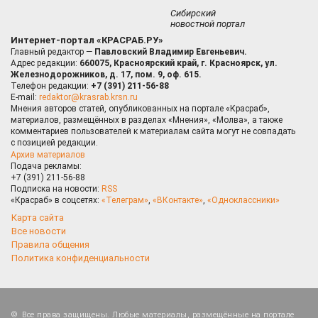
Сибирский
новостной портал
Интернет-портал «КРАСРАБ.РУ»
Главный редактор —
Павловский Владимир Евгеньевич.
Адрес редакции:
660075, Красноярский край, г. Красноярск, ул.
Железнодорожников, д. 17, пом. 9, оф. 615.
Телефон редакции:
+7 (391) 211-56-88
E-mail:
redaktor@krasrab.krsn.ru
Мнения авторов статей, опубликованных на портале «Красраб»,
материалов, размещённых в разделах «Мнения», «Молва», а также
комментариев пользователей к материалам сайта могут не совпадать
с позицией редакции.
Архив материалов
Подача рекламы:
+7 (391) 211-56-88
Подписка на новости:
RSS
«Красраб» в соцсетях:
«Телеграм»
,
«ВКонтакте»
,
«Одноклассники»
Карта сайта
Все новости
Правила общения
Политика конфиденциальности
Все права защищены. Любые материалы, размещённые на портале