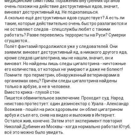
медицинские симптомы: поражения внутренних органов
очень похожи на действие деструктивных ядов, значит,
виноват деструктивный яд. Не подкопаешься.
А сколько ещё деструктивных ядов существует? А есть ли
такие, которые действительно очень быстро разлагаются и
не оставляют следов - спецслужбы любят с такими
работать? Разве перевелись террористы на Руси? Сумерки
сгущаются...
Полёт фантазий продолжился уже у следователей. Они
заявили: виноват деструктивный яд, а никакого другого яда,
кроме следов цигалотрина, мы не нашли, значит, он и
виноват. Но найдены лишь следы цигалотрина - ничтожные
его количества, от которых не умирают и даже не болеют!
Помните про перметрин, обнаруженный ветеринарами в
организмах овец? Причём следы цигалотрина найдены
только в арбузе, а не в человеке.
Вместо крика - глухой стон.
Пишется обвинительное заключение. Проходит суд. Народ
неистово протестует: один дезинсектор с Урала - Александр
Возжаев - пошёл на риск здоровьем: он облил цигатрином
арбуз и съел его, сняв на видео и выложив в Интернет.
Остался жив, конечно. Затем этот эксперимент повторил
Николай Дубинин из Москвы - когда нормально работал Ютуб,
всё это можно было увидеть.