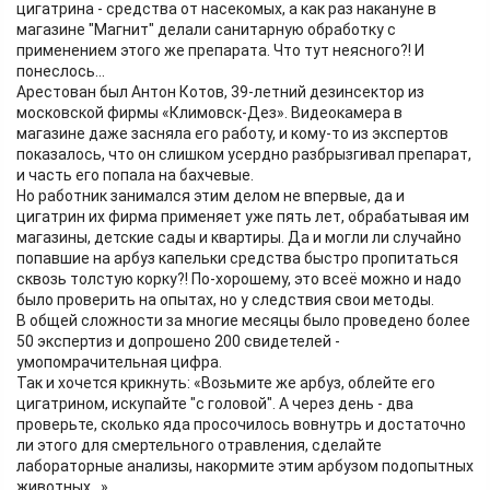
цигатрина - средства от насекомых, а как раз накануне в
магазине "Магнит" делали санитарную обработку с
применением этого же препарата. Что тут неясного?! И
понеслось...
Арестован был Антон Котов, 39-летний дезинсектор из
московской фирмы «Климовск-Дез». Видеокамера в
магазине даже засняла его работу, и кому-то из экспертов
показалось, что он слишком усердно разбрызгивал препарат,
и часть его попала на бахчевые.
Но работник занимался этим делом не впервые, да и
цигатрин их фирма применяет уже пять лет, обрабатывая им
магазины, детские сады и квартиры. Да и могли ли случайно
попавшие на арбуз капельки средства быстро пропитаться
сквозь толстую корку?! По-хорошему, это всеё можно и надо
было проверить на опытах, но у следствия свои методы.
В общей сложности за многие месяцы было проведено более
50 экспертиз и допрошено 200 свидетелей -
умопомрачительная цифра.
Так и хочется крикнуть: «Возьмите же арбуз, облейте его
цигатрином, искупайте "с головой". А через день - два
проверьте, сколько яда просочилось вовнутрь и достаточно
ли этого для смертельного отравления, сделайте
лабораторные анализы, накормите этим арбузом подопытных
животных...».