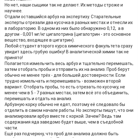
Но нет, наши сыщики так не делают. Их методы строже и
научнее.
Отдали оставшийся арбуз на экспертизу. Старательные
эксперты отрезали два кусочка в разных местах и отнесли их
в лабораторию. В одном из них было обнаружено 0,12, а в
другом - 0,001 мг/кг цигалотрина (цигалотрин - это основное
вещество, входящее в цигатрин).
Любой студент второго курса химического факультета сразу
увидит здесь грубую ошибку! В аналитической химии так не
принято!
Полагается измельчить весь арбуз и тщательно перемешать,
затем отобрать пробы и отправить их на анализ. Проб берут
обычно не менее трёх - для большей достоверности. Если
трудно измельчать и перемешивать - возможен второй
вариант. Отобрать пробы, то есть отрезать по кусочку, не
менее чем в 5 - 7 разных местах, затем всё это объединить,
перемешать и отдать на анализ.
Арбузную корку обычно не едят, поэтому её следовало бы
отделить в самом начале работы. Но эксперты пишут, что они
анализировали арбуз вместе с коркой. Зачем? Ведь там
содержания яда заведомо будет выше, чем в съедобной
части.
Ещё раз подчеркну, что проб для анализа должно быть