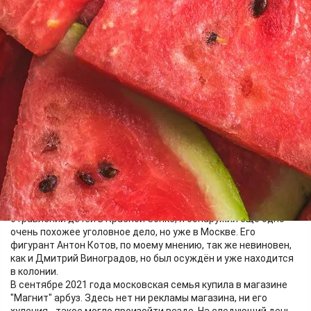
Давайте обсудим
07.05.2025 10:31
2295
1
Я уже писал на «Красрабе.ру», что, занимаясь делом об
отравлении детей в Красной Сопке, я обнаружил ещё одно
очень похожее уголовное дело, но уже в Москве. Его
фигурант Антон Котов, по моему мнению, так же невиновен,
как и Дмитрий Виноградов, но был осуждён и уже находится
в колонии.
В сентябре 2021 года московская семья купила в магазине
"Магнит" арбуз. Здесь нет ни рекламы магазина, ни его