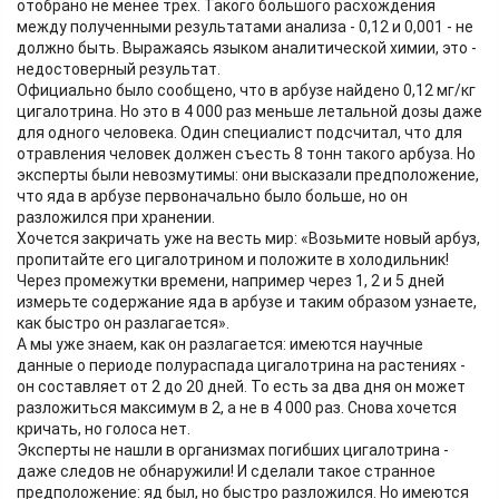
отобрано не менее трёх. Такого большого расхождения
между полученными результатами анализа - 0,12 и 0,001 - не
должно быть. Выражаясь языком аналитической химии, это -
недостоверный результат.
Официально было сообщено, что в арбузе найдено 0,12 мг/кг
цигалотрина. Но это в 4 000 раз меньше летальной дозы даже
для одного человека. Один специалист подсчитал, что для
отравления человек должен съесть 8 тонн такого арбуза. Но
эксперты были невозмутимы: они высказали предположение,
что яда в арбузе первоначально было больше, но он
разложился при хранении.
Хочется закричать уже на весть мир: «Возьмите новый арбуз,
пропитайте его цигалотрином и положите в холодильник!
Через промежутки времени, например через 1, 2 и 5 дней
измерьте содержание яда в арбузе и таким образом узнаете,
как быстро он разлагается».
А мы уже знаем, как он разлагается: имеются научные
данные о периоде полураспада цигалотрина на растениях -
он составляет от 2 до 20 дней. То есть за два дня он может
разложиться максимум в 2, а не в 4 000 раз. Снова хочется
кричать, но голоса нет.
Эксперты не нашли в организмах погибших цигалотрина -
даже следов не обнаружили! И сделали такое странное
предположение: яд был, но быстро разложился. Но имеются