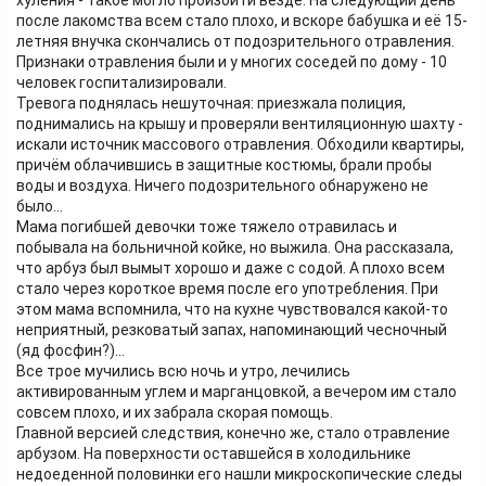
хуления - такое могло произойти везде. На следующий день
после лакомства всем стало плохо, и вскоре бабушка и её 15-
летняя внучка скончались от подозрительного отравления.
Признаки отравления были и у многих соседей по дому - 10
человек госпитализировали.
Тревога поднялась нешуточная: приезжала полиция,
поднимались на крышу и проверяли вентиляционную шахту -
искали источник массового отравления. Обходили квартиры,
причём облачившись в защитные костюмы, брали пробы
воды и воздуха. Ничего подозрительного обнаружено не
было...
Мама погибшей девочки тоже тяжело отравилась и
побывала на больничной койке, но выжила. Она рассказала,
что арбуз был вымыт хорошо и даже с содой. А плохо всем
стало через короткое время после его употребления. При
этом мама вспомнила, что на кухне чувствовался какой-то
неприятный, резковатый запах, напоминающий чесночный
(яд фосфин?)...
Все трое мучились всю ночь и утро, лечились
активированным углем и марганцовкой, а вечером им стало
совсем плохо, и их забрала скорая помощь.
Главной версией следствия, конечно же, стало отравление
арбузом. На поверхности оставшейся в холодильнике
недоеденной половинки его нашли микроскопические следы