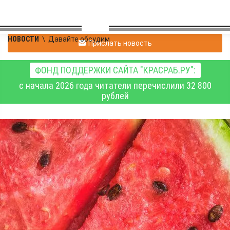
НОВОСТИ
\
Давайте обсудим
Прислать новость
ФОНД ПОДДЕРЖКИ САЙТА "КРАСРАБ.РУ":
с начала 2026 года читатели перечислили 32 800
рублей
Ложный след ясно
виден и в
"дихлофосном"
уголовном деле, и в
«арбузном»