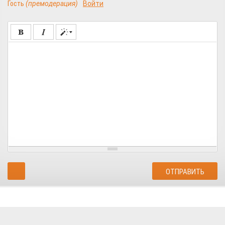
Гость
(премодерация)
Войти