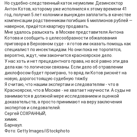
Но судебно-следственный каток неумолим. Дезинсектор
Антон Котов, которому уже исполнился к этому времени 41
год, получил 5 лет колонии и вынужден заплатить в качестве
компенсации родственникам погибших 6 миллионов рублей —
наверное, придётся квартиру продавать.
Мне удалось разыскать в Москве представителя Антона
Котова и сообщить о целесообразности обжалования
приговора в Верховном суде - я готов им оказать помощь как
специалист по инсектицидам. Но они пока не торопятся,
вероятно, ждут, чем закончится красноярское дело.
У нас хоть и нет прецедентного права, но всё равно эти два
дела как-то логически связаны. Если дело об отравлении
дихлофосом будет проиграно, то вряд ли Котов рискнёт на
новую, дорогостоящую судебную тяжбу.
Я считаю, что нашим экспертам и следователям - что в
Красноярске, что в Москве - не хватает научности. А суды не
занимаются в должной мере исследованием и оценкой
доказательств, а просто принимают на веру заключения
экспертов и следователей.
Сергей СОХРАННЫЙ,
химик.
Барнаул.
Фото: Getty Images/iStockphoto