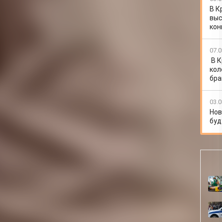
В К
выс
кон
07.0
В 
кол
бра
03.0
Нов
буд