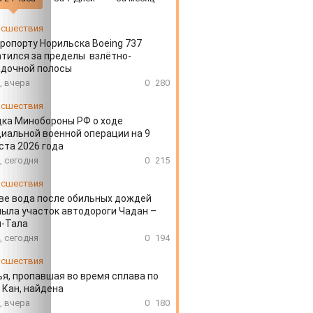
сшествия
эропорту Норильска Boeing 737
тился за пределы взлётно-
адочной полосы
, вчера
0
280
сшествия
ка Минобороны РФ о ходе
иальной военной операции на 9
ста 2026 года
, сегодня
0
215
сшествия
ве вода после обильных дождей
ыла участок автодороги Чадан –
н-Тала
, сегодня
0
194
сшествия
я, пропавшая во время сплава по
 Кан, найдена
, вчера
0
180