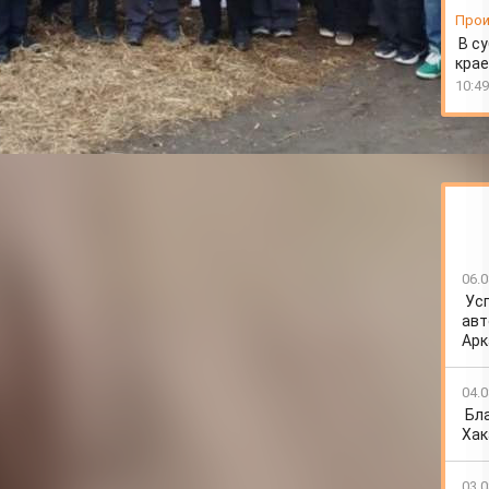
Прои
В су
крае
10:49
06.0
Ус
авт
Арк
04.0
Бл
Хак
03.0