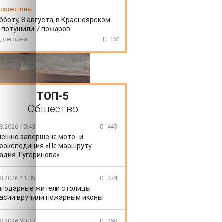
сшествия
бботу, 8 августа, в Красноярском
 потушили 7 пожаров
, сегодня
0
151
ТОП-5
Общество
8.2026 10:43
0
443
пешно завершена мото- и
оэкспедиция «По маршруту
адия Тугаринова»
8.2026 11:09
0
374
агодарные жители столицы
асии вручили пожарным иконы
8.2026 20:37
0
368