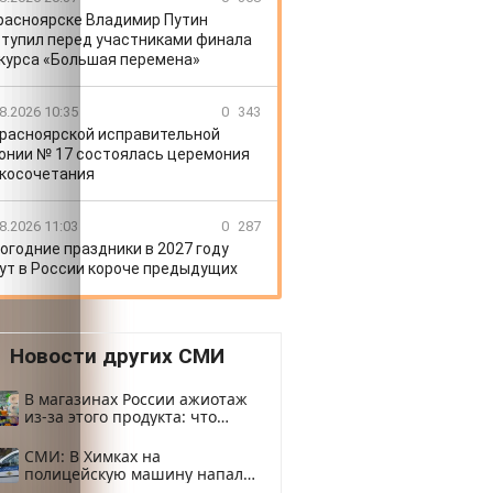
расноярске Владимир Путин
тупил перед участниками финала
курса «Большая перемена»
8.2026 10:35
0
343
Красноярской исправительной
онии № 17 состоялась церемония
косочетания
8.2026 11:03
0
287
огодние праздники в 2027 году
ут в России короче предыдущих
Новости других СМИ
В магазинах России ажиотаж
из-за этого продукта: что
купить?
СМИ: В Химках на
полицейскую машину напали
и подожгли.