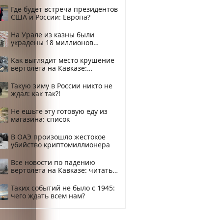
Где будет встреча президентов
США и России: Европа?
На Урале из казны были
украдены 18 миллионов
рублей
Как выглядит место крушение
вертолета на Кавказе:
смотреть
Такую зиму в России никто не
ждал: как так?!
Не ешьте эту готовую еду из
магазина: список
В ОАЭ произошло жестокое
убийство криптомиллионера
Все новости по падению
вертолета на Кавказе: читать
здесь
Таких событий не было с 1945:
чего ждать всем нам?