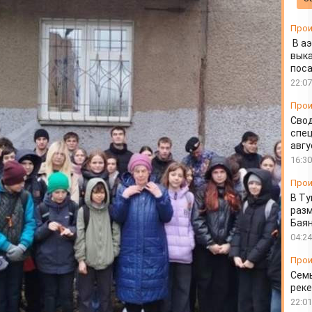
форовича Тавакова
Прои
В а
выка
пос
22:07
Прои
Свод
спец
авгу
16:30
Прои
В Ту
разм
Бая
04:24
Прои
Семь
реке
22:01