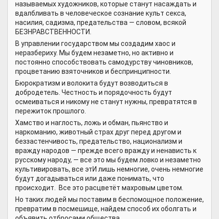
называемых художников, которые станут насаждать и
вдалбливать в человеческое сознание культ секса,
насилия, садизма, предательства — словом, всякой
БЕЗНРАВСТВЕННОСТИ.
В управлении государством мы создадим хаос и
неразбериху. Мы будем незаметно, но активно и
постоянно способствовать самодурству чиновников,
процветанию взяточников и беспринципности.
Бюрократизм и волокита будут возводиться в
добродетель. Честность и порядочность будут
осмеиваться и никому не станут нужны, превратятся в
пережиток прошлого.
Хамство и наглость, ложь и обман, пьянство и
наркоманию, животный страх друг перед другом и
беззастенчивость, предательство, национализм и
вражду народов — прежде всего вражду и ненависть к
русскому народу, — все это мы будем ловко и незаметно
культивировать, все этИ лишь немногие, очень немногие
будут догадываться или даже понимать, что
происходит. Все это расцветёт махровым цветом.
Но таких людей мы поставим в беспомощное положение,
превратим в посмешище, найдем способ их оболгать и
объявить отбросами общества.