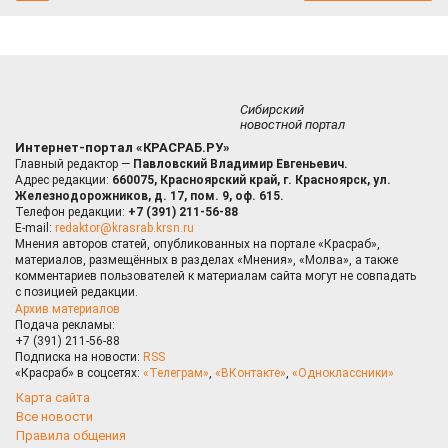
Сибирский
новостной портал
Интернет-портал «КРАСРАБ.РУ»
Главный редактор —
Павловский Владимир Евгеньевич.
Адрес редакции:
660075, Красноярский край, г. Красноярск, ул.
Железнодорожников, д. 17, пом. 9, оф. 615.
Телефон редакции:
+7 (391) 211-56-88
E-mail:
redaktor@krasrab.krsn.ru
Мнения авторов статей, опубликованных на портале «Красраб»,
материалов, размещённых в разделах «Мнения», «Молва», а также
комментариев пользователей к материалам сайта могут не совпадать
с позицией редакции.
Архив материалов
Подача рекламы:
+7 (391) 211-56-88
Подписка на новости:
RSS
«Красраб» в соцсетях:
«Телеграм»
,
«ВКонтакте»
,
«Одноклассники»
Карта сайта
Все новости
Правила общения