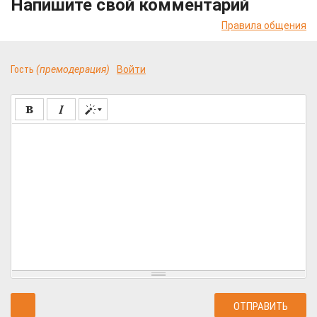
Напишите свой комментарий
Правила общения
Гость
(премодерация)
Войти