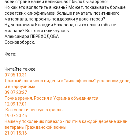
всей стране нашей великой, вот было бы здорово!
Но как это воплотить в жизнь? Может, показывать больше
советских кинофильмов, больше печатать позитивного
материала, попросить поддержки у волонтёров?
Ну, уважаемая Клавдия Бахарева, вы хотели, чтобы не
молчали? Вот я и откликнулась.
Александра ПЕРЕХОДОВА.
Сосновоборск.
Фото:
Читайте также
07.05 10:31
Ложный след ясно виден и в "дихлофосном" уголовном деле,
и в «арбузном»
09.07 20:27
Точка зрения. Россия и Украина объединятся
12.09 17:01
Как спасти лесную отрасль
19.07 20:45
Нашему поколению повезло - почти в каждой деревне жили
ветераны Гражданской войны
21.01 15:16