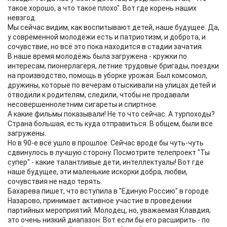
такое хорошо, а что такое плохо". Вот где корень наших
невзгод.
Мы сейчас видим, как воспитывают детей, наше будущее. Да,
у современной молодёжи есть и патриотизм, и доброта, и
сочувствие, но всё это пока находится в стадии зачатия.
В наше время молодёжь была загружена - кружки по
интересам, пионерлагеря, летние трудовые бригады, поездки
на производство, помощь в уборке урожая. Был комсомол,
дружины, которые по вечерам отыскивали на улицах детей и
отводили к родителям, следили, чтобы не продавали
несовершеннолетним сигареты и спиртное.
А какие фильмы показывали! Не то что сейчас. А турпоходы?
Страна большая, есть куда отправиться. В общем, были все
загружены.
Но в 90-е всё ушло в прошлое. Сейчас вроде бы чуть-чуть
сдвинулось в лучшую сторону. Посмотрите телепроект "Ты
супер" - какие талантливые дети, интеллектуалы! Вот где
наше будущее, эти маленькие искорки добра, любви,
сочувствия не надо терять.
Бахарева пишет, что вступила в "Единую Россию" в городе
Назарово, принимает активное участие в проведении
партийных мероприятий. Молодец, но, уважаемая Клавдия,
это очень низкий диапазон. Вот если бы его расширить - по