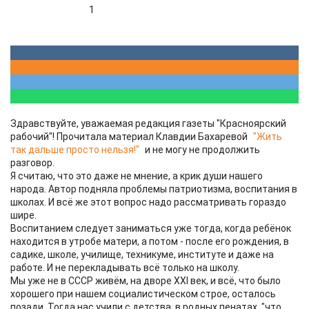
1
Здравствуйте, уважаемая редакция газеты "Красноярский
рабочий"! Прочитала материал Клавдии Бахаревой
"Жить
так дальше просто нельзя!"
и не могу не продолжить
разговор.
Я считаю, что это даже не мнение, а крик души нашего
народа. Автор подняла проблемы патриотизма, воспитания в
школах. И всё же этот вопрос надо рассматривать гораздо
шире.
Воспитанием следует заниматься уже тогда, когда ребёнок
находится в утробе матери, а потом - после его рождения, в
садике, школе, училище, техникуме, институте и даже на
работе. И не перекладывать всё только на школу.
Мы уже не в СССР живём, на дворе XXI век, и всё, что было
хорошего при нашем социалистическом строе, осталось
позади. Тогда нас учили с детства, в родных пенатах, "что