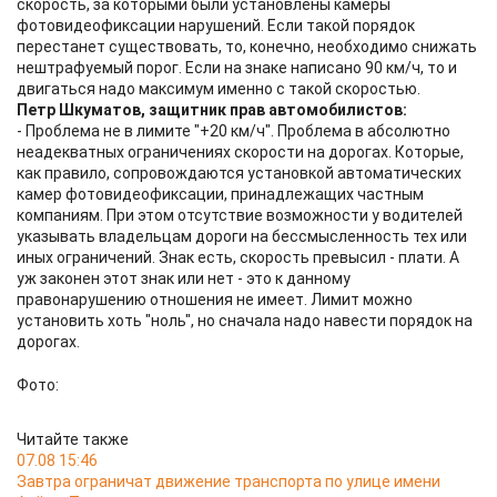
скорость, за которыми были установлены камеры
фотовидеофиксации нарушений. Если такой порядок
перестанет существовать, то, конечно, необходимо снижать
нештрафуемый порог. Если на знаке написано 90 км/ч, то и
двигаться надо максимум именно с такой скоростью.
Петр Шкуматов, защитник прав автомобилистов:
- Проблема не в лимите "+20 км/ч". Проблема в абсолютно
неадекватных ограничениях скорости на дорогах. Которые,
как правило, сопровождаются установкой автоматических
камер фотовидеофиксации, принадлежащих частным
компаниям. При этом отсутствие возможности у водителей
указывать владельцам дороги на бессмысленность тех или
иных ограничений. Знак есть, скорость превысил - плати. А
уж законен этот знак или нет - это к данному
правонарушению отношения не имеет. Лимит можно
установить хоть "ноль", но сначала надо навести порядок на
дорогах.
Фото:
Читайте также
07.08 15:46
Завтра ограничат движение транспорта по улице имени