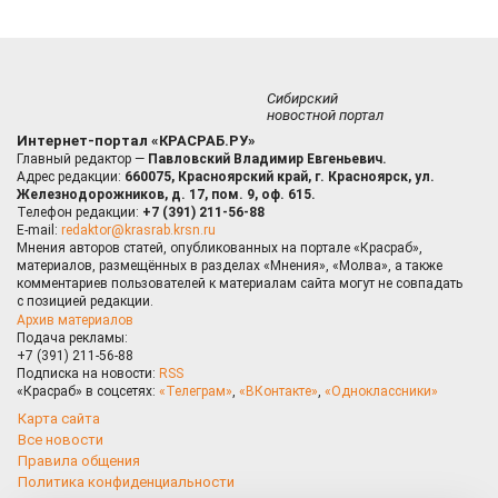
Сибирский
новостной портал
Интернет-портал «КРАСРАБ.РУ»
Главный редактор —
Павловский Владимир Евгеньевич.
Адрес редакции:
660075, Красноярский край, г. Красноярск, ул.
Железнодорожников, д. 17, пом. 9, оф. 615.
Телефон редакции:
+7 (391) 211-56-88
E-mail:
redaktor@krasrab.krsn.ru
Мнения авторов статей, опубликованных на портале «Красраб»,
материалов, размещённых в разделах «Мнения», «Молва», а также
комментариев пользователей к материалам сайта могут не совпадать
с позицией редакции.
Архив материалов
Подача рекламы:
+7 (391) 211-56-88
Подписка на новости:
RSS
«Красраб» в соцсетях:
«Телеграм»
,
«ВКонтакте»
,
«Одноклассники»
Карта сайта
Все новости
Правила общения
Политика конфиденциальности