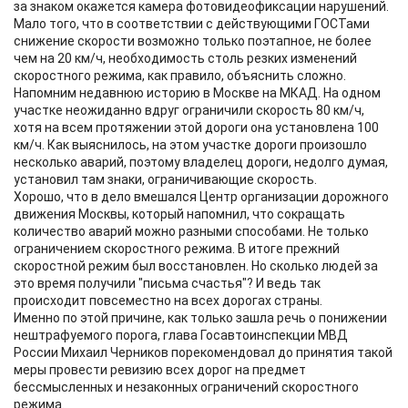
за знаком окажется камера фотовидеофиксации нарушений.
Мало того, что в соответствии с действующими ГОСТами
снижение скорости возможно только поэтапное, не более
чем на 20 км/ч, необходимость столь резких изменений
скоростного режима, как правило, объяснить сложно.
Напомним недавнюю историю в Москве на МКАД. На одном
участке неожиданно вдруг ограничили скорость 80 км/ч,
хотя на всем протяжении этой дороги она установлена 100
км/ч. Как выяснилось, на этом участке дороги произошло
несколько аварий, поэтому владелец дороги, недолго думая,
установил там знаки, ограничивающие скорость.
Хорошо, что в дело вмешался Центр организации дорожного
движения Москвы, который напомнил, что сокращать
количество аварий можно разными способами. Не только
ограничением скоростного режима. В итоге прежний
скоростной режим был восстановлен. Но сколько людей за
это время получили "письма счастья"? И ведь так
происходит повсеместно на всех дорогах страны.
Именно по этой причине, как только зашла речь о понижении
нештрафуемого порога, глава Госавтоинспекции МВД
России Михаил Черников порекомендовал до принятия такой
меры провести ревизию всех дорог на предмет
бессмысленных и незаконных ограничений скоростного
режима.