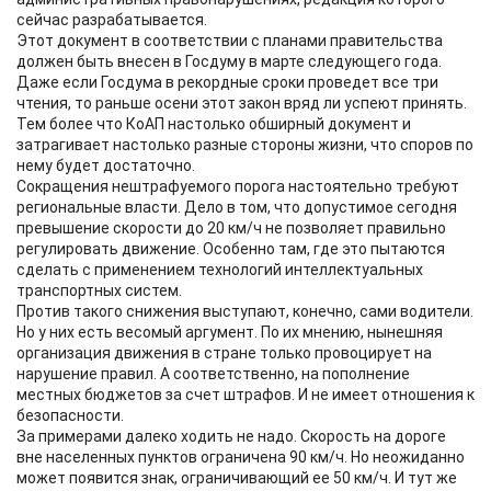
сейчас разрабатывается.
Этот документ в соответствии с планами правительства
должен быть внесен в Госдуму в марте следующего года.
Даже если Госдума в рекордные сроки проведет все три
чтения, то раньше осени этот закон вряд ли успеют принять.
Тем более что КоАП настолько обширный документ и
затрагивает настолько разные стороны жизни, что споров по
нему будет достаточно.
Сокращения нештрафуемого порога настоятельно требуют
региональные власти. Дело в том, что допустимое сегодня
превышение скорости до 20 км/ч не позволяет правильно
регулировать движение. Особенно там, где это пытаются
сделать с применением технологий интеллектуальных
транспортных систем.
Против такого снижения выступают, конечно, сами водители.
Но у них есть весомый аргумент. По их мнению, нынешняя
организация движения в стране только провоцирует на
нарушение правил. А соответственно, на пополнение
местных бюджетов за счет штрафов. И не имеет отношения к
безопасности.
За примерами далеко ходить не надо. Скорость на дороге
вне населенных пунктов ограничена 90 км/ч. Но неожиданно
может появится знак, ограничивающий ее 50 км/ч. И тут же