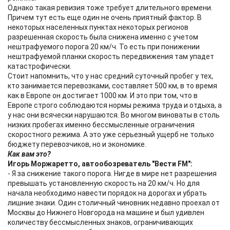
Однако такая ревизия тоже требует длительного времени.
Причем тут есть еще один не очень приятный фактор. В
некоторых населенных пунктах некоторых регионов
разрешенная скорость была снижена именно с учетом
нештрафуемого порога 20 км/ч. То есть при понижении
нештрафуемой планки скорость передвижения там упадет
катастрофически.
Стоит напомнить, что у нас средний суточный пробег у тех,
кто занимается перевозками, составляет 500 км, в то время
как в Европе он достигает 1000 км. И это при том, что в
Европе строго соблюдаются нормы режима труда и отдыха, а
у нас они всячески нарушаются. Во многом виноваты в столь
низких пробегах именно бессмысленные ограничения
скоростного режима. А это уже серьезный ущерб не только
бюджету перевозчиков, но и экономике.
Как вам это?
Игорь Моржаретто, автообозреватель "Вести FM":
- Я за снижение такого порога. Нигде в мире нет разрешения
превышать установленную скорость на 20 км/ч. Но для
начала необходимо навести порядок на дорогах и убрать
лишние знаки. Один столичный чиновник недавно проехал от
Москвы до Нижнего Новгорода на машине и был удивлен
количеству бессмысленных знаков, ограничивающих