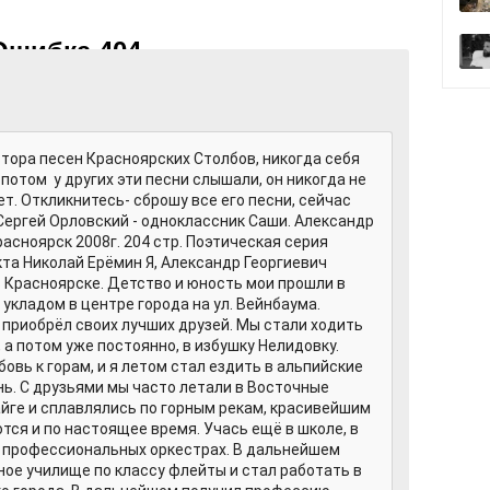
тора песен Красноярских Столбов, никогда себя
потом у других эти песни слышали, он никогда не
т. Откликнитесь- сброшу все его песни, сейчас
 Сергей Орловский - одноклассник Саши. Александр
расноярск 2008г. 204 стр. Поэтическая серия
кта Николай Ерёмин Я, Александр Георгиевич
в Красноярске. Детство и юность мои прошли в
укладом в центре города на ул. Вейнбаума.
 приобрёл своих лучших друзей. Мы стали ходить
, а потом уже постоянно, в избушку Нелидовку.
овь к горам, и я летом стал ездить в альпийские
ань. С друзьями мы часто летали в Восточные
айге и сплавлялись по горным рекам, красивейшим
тся и по настоящее время. Учась ещё в школе, в
 в профессиональных оркестрах. В дальнейшем
ое училище по классу флейты и стал работать в