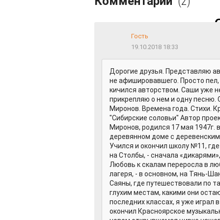
Комментарии
(2)
Гость
19.10.2018 18:33
Дорогие друзья. Представляю ав
не афишировавшего. Просто пел, 
кичился авторством. Саши уже не
прикрепляю о нем и одну песню.
Миронов. Времена года. Стихи. К
"Сибирские соловьи" Автор прое
Миронов, родился 17 мая 1947г. 
деревянном доме с деревенским 
Учился и окончил школу №11, где
на Столбы, - сначала «дикарями»
Любовь к скалам переросла в люб
лагеря, - в основном, на Тянь-Ш
Саяны, где путешествовали по т
глухим местам, какими они остаю
последних классах, я уже играл
окончил Красноярское музыкальн