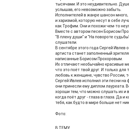
тысячами. И это неудивительно. Душе
услышав, его невозможно забыть.
Исполнителей в жанре шансон много,
и харизмой, которую несут в себе лу
как Трофим. Они и похожи чем-то неу
Вместе с автором песен Борисом Прох
"В плену души" и "На повороте судьб
слушатели.
В сентябре этого года Сергей Ивлев 
артиста станет заполненный зрителям
написанные Борисом Прохоровым.
Их отличают необычайно красивые ме
что это поёт твой друг. И только для
любовь к женщине, чувство России, то
Сергей Ивлев исполнил эти песни на 
они принесли ему диплом лауреата. Вс
хороши тем, что можно слушать их и в
когда поёт друг - глаза в глаза. Да 
тебя, как будто в мире больше нет ник
Фото:
В ТЕМУ