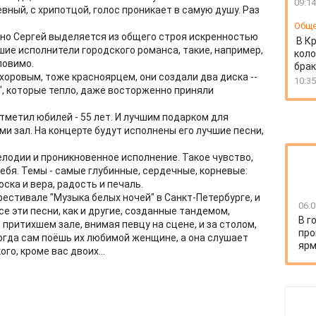
09:14
вный, с хрипотцой, голос проникает в самую душу. Раз
Общ
 но Сергей выделяется из общего строя искренностью
В К
чшие исполнители городского романса, такие, например,
коло
ловимо.
бра
оровым, тоже красноярцем, они создали два диска --
10:35
ы", которые тепло, даже восторженно приняли
отметил юбилей - 55 лет. И лучшим подарком для
и зал. На концерте будут исполнены его лучшие песни,
лодии и проникновенное исполнение. Такое чувство,
 тебя. Темы - самые глубинные, сердечные, корневые:
ска и вера, радость и печаль.
фестивале "Музыка белых ночей" в Санкт-Петербурге, и
06.0
е эти песни, как и другие, созданные тандемом,
В г
 притихшем зале, внимая певцу на сцене, и за столом,
про
и когда сам поёшь их любимой женщине, а она слушает
ярм
ого, кроме вас двоих...