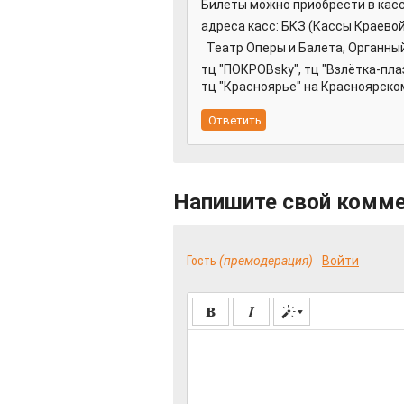
Билеты можно приобрести в кас
адреса касс: БКЗ (Кассы Краевой
Театр Оперы и Балета, Органный з
тц "ПОКРОВsky", тц "Взлётка-п
тц "Красноярье" на Красноярском р
Напишите свой комм
Гость
(премодерация)
Войти