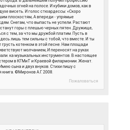
о города. В дальнейшем получил профессию
очных огней на полосе. И кубики домов, как в
духе висеть. И голос стюардессы: «Скоро
шим плоскостям, А впереди - упрямые
дям. Снегам, что выпасть не успели. Растают
И встанут горы с плешью черных пятен. Дружище,
я с тем, за что мы дружбой платим. Пусть в
десь лишь тем сильны с тобой, что вместе. И ты
 грусть котенком в этой песне. Нам площади
риветствуют молчанием, И переносят на руках
чали. ка музыкальных инструментов. В настоящее
тером в КГМиТ и Краевой филармонии. Женат.
мею сына и двух внуков. Стихи пишу с
 книга. ©Миронов А.Г. 2008.
Пожаловаться