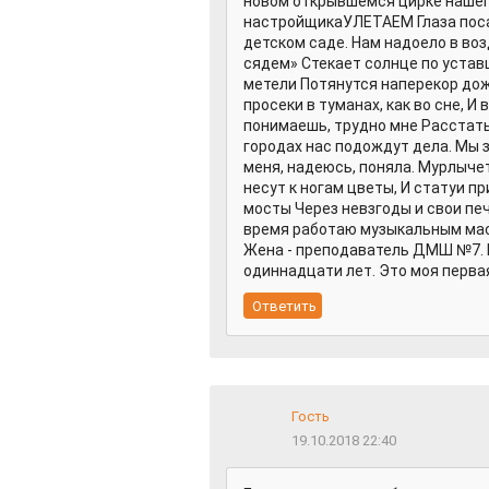
новом открывшемся цирке нашег
настройщикаУЛЕТАЕМ Глаза посад
детском саде. Нам надоело в воз
сядем» Стекает солнце по устав
метели Потянутся наперекор дож
просеки в туманах, как во сне, 
понимаешь, трудно мне Расстатьс
городах нас подождут дела. Мы з
меня, надеюсь, поняла. Мурлычет
несут к ногам цветы, И статуи п
мосты Через невзгоды и свои пе
время работаю музыкальным мас
Жена - преподаватель ДМШ №7. И
одиннадцати лет. Это моя первая
Гость
19.10.2018 22:40