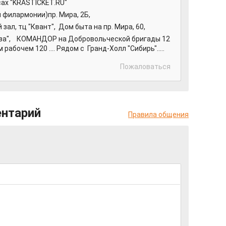
сах "KRASTICKET.RU"
 филармонии)пр. Мира, 2Б,
ал, тц "Квант", Дом быта на пр. Мира, 60,
лаза", КОМАНДОР на Добровольческой бригады 12
абочем 120 .... Рядом с Гранд-Холл "Сибирь".....
Пожаловаться
ентарий
Правила общения