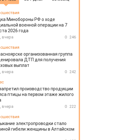
сшествия
ка Минобороны РФ о ходе
иальной военной операции на 7
ста 2026 года
, вчера
0
246
сшествия
расноярске организованная группа
ценировала ДТП для получения
аховых выплат
, вчера
0
242
ес
запретил производство продукции
яса птицы на первом этаже жилого
а
, вчера
0
222
сшествия
ыкание электропроводки стало
иной гибели женщины в Алтайском