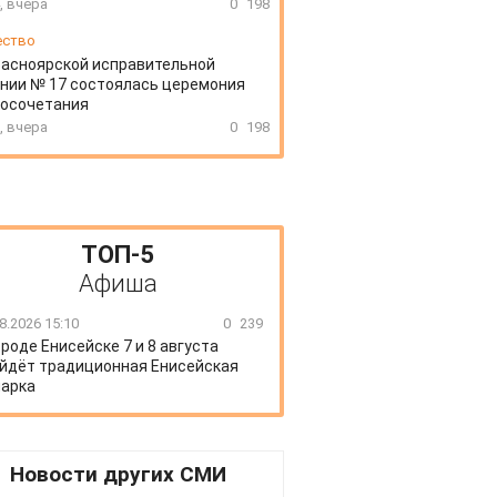
, вчера
0
198
ество
расноярской исправительной
нии № 17 состоялась церемония
косочетания
, вчера
0
198
ТОП-5
Афиша
8.2026 15:10
0
239
ороде Енисейске 7 и 8 августа
йдёт традиционная Енисейская
арка
Новости других СМИ