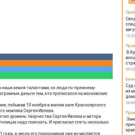
Прои
Свод
спец
авгу
16:53
Прои
В К
инс
стр
09:23
Бизн
Суд 
а наша земля талантами, но люди по-прежнему
из м
огромные деньги тем, кто прописался на московских
дом
08:43
ие, побывав 10 ноября в малом зале Красноярского
го земляка Сергея Ивлева.
Прои
тил уровень творчества Сергея Ивлева и автора
Зам
столицах надо поискать. И пригласил спеть несколько
прич
крае
1 года, а число его поклонников уже исчисляется