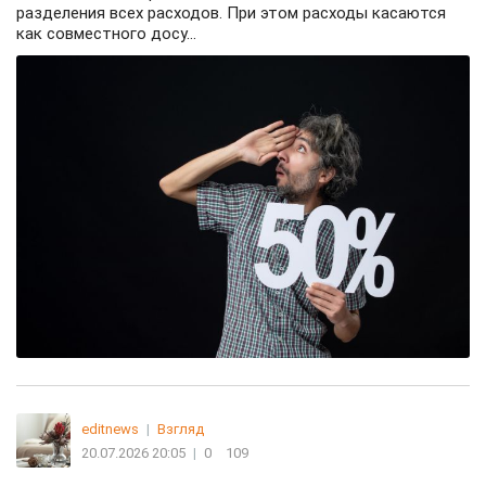
разделения всех расходов. При этом расходы касаются
как совместного досу...
editnews
|
Взгляд
20.07.2026 20:05
|
0
109