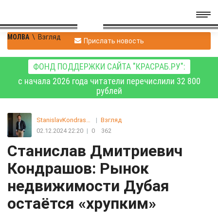
МОЛВА
\
Взгляд
Прислать новость
ФОНД ПОДДЕРЖКИ САЙТА "КРАСРАБ.РУ":
с начала 2026 года читатели перечислили 32 800
рублей
StanislavKondrashov
|
Взгляд
02.12.2024 22:20
|
0
362
Станислав Дмитриевич
Кондрашов: Рынок
недвижимости Дубая
остаётся «хрупким»