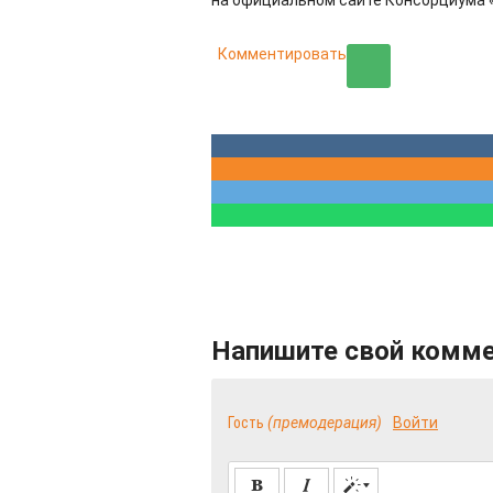
на официальном сайте Консорциума 
Комментировать
Напишите свой комм
Гость
(премодерация)
Войти