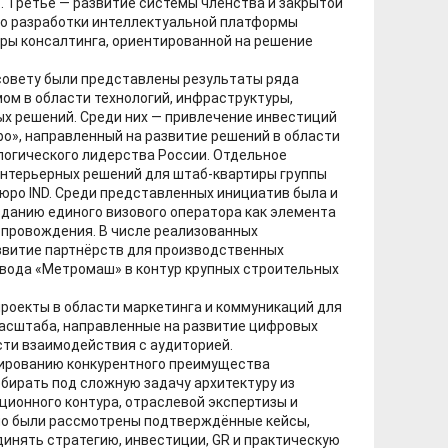
. Третье — развитие системы членства и закрытой
ло разработки интеллектуальной платформы
ры консалтинга, ориентированной на решение
совету были представлены результаты ряда
ом в области технологий, инфраструктуры,
х решений. Среди них — привлечение инвестиций
ро», направленный на развитие решений в области
логического лидерства России. Отдельное
интерьерных решений для штаб-квартиры группы
юро IND. Среди представленных инициатив была и
зданию единого визового оператора как элемента
опровождения. В числе реализованных
звитие партнёрств для производственных
авода «Метромаш» в контур крупных строительных
роекты в области маркетинга и коммуникаций для
сштаба, направленные на развитие цифровых
ти взаимодействия с аудиторией.
ированию конкурентного преимущества
бирать под сложную задачу архитектуру из
ционного контура, отраслевой экспертизы и
о были рассмотрены подтверждённые кейсы,
нять стратегию, инвестиции, GR и практическую