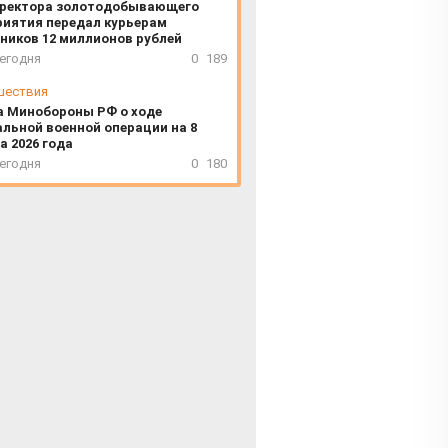
ректора золотодобывающего
риятия передал курьерам
ников 12 миллионов рублей
сегодня
0
189
шествия
а Минобороны РФ о ходе
льной военной операции на 8
а 2026 года
сегодня
0
180