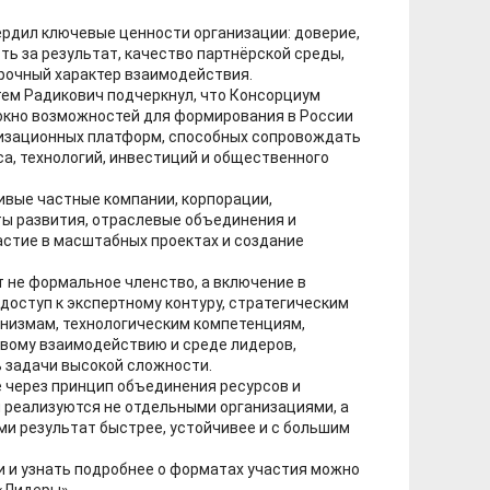
рдил ключевые ценности организации: доверие,
ь за результат, качество партнёрской среды,
рочный характер взаимодействия.
тем Радикович подчеркнул, что Консорциум
окно возможностей для формирования в России
лизационных платформ, способных сопровождать
а, технологий, инвестиций и общественного
ивые частные компании, корпорации,
ы развития, отраслевые объединения и
астие в масштабных проектах и создание
 не формальное членство, а включение в
доступ к экспертному контуру, стратегическим
низмам, технологическим компетенциям,
вому взаимодействию и среде лидеров,
 задачи высокой сложности.
 через принцип объединения ресурсов и
 реализуются не отдельными организациями, а
и результат быстрее, устойчивее и с большим
 и узнать подробнее о форматах участия можно