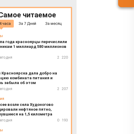
Самое читаемое
4 часа
За 7 Дней
За месяц
сы
ла года красноярцы перечислили
никам 1 миллиард 580 миллионов
й
сегодня
2
220
 Красноярска дала добро на
ацию комбината питания и
ь забыла об этом
сегодня
2
207
ия
сее возле села Худоногово
дировали нефтяное пятно,
увшееся на 1,5 километра
сегодня
0
193
сы