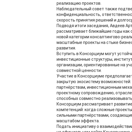
реализацию проектов.
Наблюдательный совет также подтве
конфиденциальность, ответственност
скорость принятия решений и долгос
Подводя итоги заседания, Авдеев Ар
рассматривает ближайшие годы как 
новой категории консалтингово-реа
масштабные проекты на стыке бизнес
развития.
Вступить в Консорциум могут устойч
инвестиционные структуры, институт
организации, ориентированные на уч
совместной ценности.
Участие в Консорциуме предполагает
закрытую экосистему возможностей: 
партнёрствам, инвестиционным меха
проектному сопровождению, отрасле
способных совместно реализовывать
Консорциум рассматривает развитие
компетенций: когда сложные проекты
сильными партнёрствами, создающим
масштабом эффекта.
Подать инициативу о взаимодействии