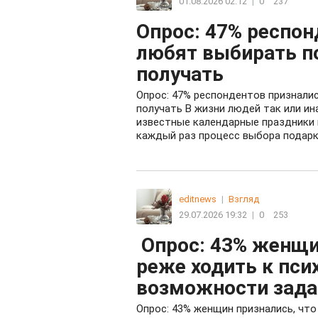
01.08.2026 02:12
|
0
237
Опрос: 47% респон
любят выбирать п
получать
Опрос: 47% респондентов призналис
получать В жизни людей так или ин
известные календарные праздники 
каждый раз процесс выбора подарка 
editnews
|
Взгляд
29.07.2026 19:32
|
0
253
Опрос: 43% женщин
реже ходить к пси
возможности зада
Опрос: 43% женщин признались, что