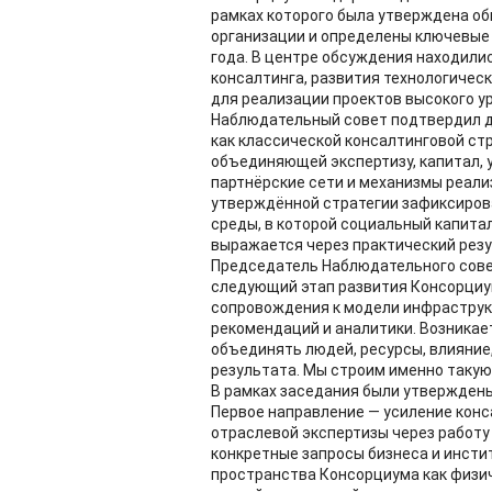
рамках которого была утверждена о
организации и определены ключевые
года. В центре обсуждения находил
консалтинга, развития технологичес
для реализации проектов высокого у
Наблюдательный совет подтвердил д
как классической консалтинговой стр
объединяющей экспертизу, капитал, 
партнёрские сети и механизмы реали
утверждённой стратегии зафиксиров
среды, в которой социальный капита
выражается через практический резу
Председатель Наблюдательного сове
следующий этап развития Консорциу
сопровождения к модели инфраструк
рекомендаций и аналитики. Возникае
объединять людей, ресурсы, влияние
результата. Мы строим именно такую
В рамках заседания были утверждены
Первое направление — усиление кон
отраслевой экспертизы через работу
конкретные запросы бизнеса и инстит
пространства Консорциума как физич