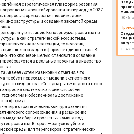
Замди
бновлённая стратегическая платформа развития
предп
 направления масштабирования на период до 2027
мошен
ись вопросы формирования новой модели
08:46, 
кой инфраструктуры и создания закрытой среды
ровня.
Проис
олгосрочную позицию Консорциума: развитие не
Сводк
специа
уктуры, а как стратегической экосистемы,
август
управленческие компетенции, технологии,
17:49, 
зации сложных задач в формате единого окна. В
ано, что ключевой целью становится создание
л преобразуется в реальные проекты, а лидерство
льтат.
та Авдеев Артем Радикович отметил, что
ма требует перехода от модели экспертного
турного лидерства: «Сегодня рынку недостаточно
т запрос на системы, которые способны
, технологии и обеспечивать достижение
 платформу».
 четыре стратегических контура развития.
салтингового сопровождения и расширение
 по модели сборки проектных команд под
утов развития. Второе — запуск клубного
еской среды для переговоров, стратегических