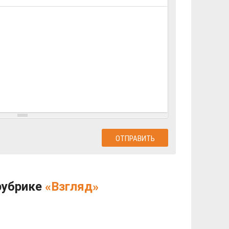
рубрике
«Взгляд»