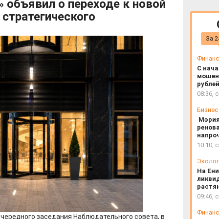
 объявил о переходе к новой
 стратегического
За 2
Финан
С нача
мошен
рубле
08:36, 
Бизнес
Мэрия
ренов
напроч
10:10, 
Эколог
На Ени
ликви
растян
09:46, 
Финан
чередного заседания Наблюдательного совета, в