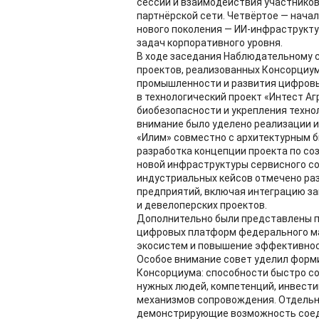
сессий и взаимодействия участников
партнёрской сети. Четвёртое — нача
нового поколения — ИИ-инфраструкту
задач корпоративного уровня.
В ходе заседания Наблюдательному 
проектов, реализованных Консорциум
промышленности и развития цифровы
в технологический проект «Интест Аг
биобезопасности и укрепления техно
внимание было уделено реализации 
«Илим» совместно с архитектурным б
разработка концепции проекта по со
новой инфраструктуры сервисного с
индустриальных кейсов отмечено ра
предприятий, включая интеграцию з
и девелоперских проектов.
Дополнительно были представлены п
цифровых платформ федерального ма
экосистем и повышение эффективнос
Особое внимание совет уделил форм
Консорциума: способности быстро со
нужных людей, компетенций, инвести
механизмов сопровождения. Отдельн
демонстрирующие возможность соеди