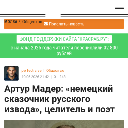
МОЛВА
\
Общество
Прислать новость
ФОНД ПОДДЕРЖКИ САЙТА "КРАСРАБ.РУ":
с начала 2026 года читатели перечислили 32 800
рублей
perfectraise
|
Общество
10.06.2026 21:42
|
0
248
Артур Мадер: «немецкий
сказочник русского
извода», целитель и поэт