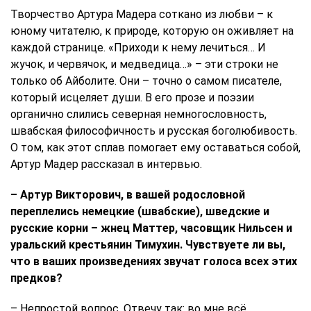
Творчество Артура Мадера соткано из любви – к
юному читателю, к природе, которую он оживляет на
каждой странице. «Приходи к нему лечиться… И
жучок, и червячок, и медведица…» – эти строки не
только об Айболите. Они – точно о самом писателе,
который исцеляет души. В его прозе и поэзии
органично слились северная немногословность,
швабская философичность и русская боголюбивость.
О том, как этот сплав помогает ему оставаться собой,
Артур Мадер рассказал в интервью.
– Артур Викторович, в вашей родословной
переплелись немецкие (швабские), шведские и
русские корни – жнец Маттер, часовщик Нильсен и
уральский крестьянин Тимухин. Чувствуете ли вы,
что в ваших произведениях звучат голоса всех этих
предков?
– Непростой вопрос. Отвечу так: во мне всё