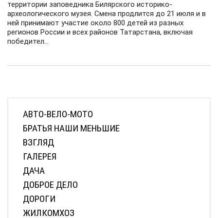
id314306805
|
Общество
17.07.2026 15:01
|
0
160
«Рувики» выступила партнером
XV Международного молодежного
образовательного форума «Сәләт»
15 июля открылась третья смена XV Международного
молодежного образовательного форума «Слт» на
территории заповедника Билярского историко-
археологического музея. Смена продлится до 21 июля и в
ней принимают участие около 800 детей из разных
регионов России и всех районов Татарстана, включая
победител...