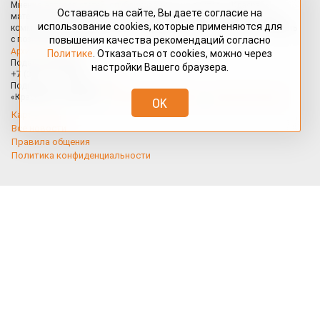
Оставаясь на сайте, Вы даете согласие на
РАЗНОСОЛЫ
использование cookies, которые применяются для
СВОЙ СТИЛЬ
повышения качества рекомендаций согласно
Политике
. Отказаться от cookies, можно через
СУПЕР НОВОСТЬ
настройки Вашего браузера.
ТВОРЧЕСТВО
ТЕАТР
OK
УТРАТА
ФОТОРЕПОРТАЖ
ШУТОЧКИ
Я - РЕПОРТЕР
Сибирский
новостной портал
Интернет-портал «КРАСРАБ.РУ»
Главный редактор —
Павловский Владимир Евгеньевич.
Адрес редакции:
660075, Красноярский край, г. Красноярск, ул.