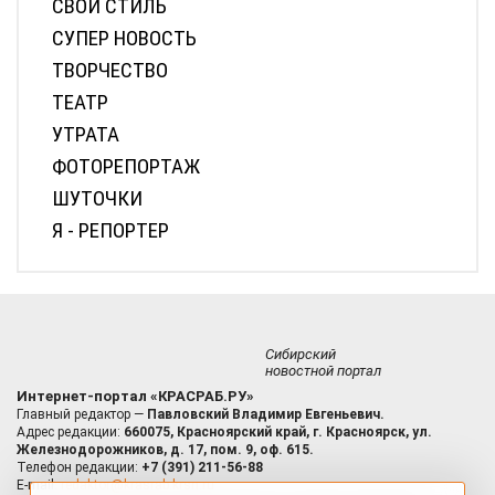
ДОРОГИ
ЖИЛКОМХОЗ
ЗДОРОВЬЕ
КИНО
ЛИЦА ПОБЕДЫ
ЛИЧНОЕ ДЕЛО
МЕЖДУ НАМИ, ДЕВОЧКАМИ
МУЖСКИЕ СЕКРЕТЫ
МУЗЫКА
НАБОЛЕЛО!
ОБЩЕСТВО
ПЕРЕПИСКА
ПОЗДРАВЛЯЛКИ
ПОЛИТИКА
ПРИРОДА
ПРОБА ПЕРА