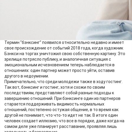
резкому сокращению общения и окончательному разрыву
связей. Часто человек, ставший жертвой бэнксинга, не
осознает, что его постепенно "забэнксили" – буквально до
тех пор, пока не заметит, что отношения изнашиваются и
исчезают без объяснений. Отношение к данному явлению
крайне неоднозначно: некоторые считают его токсичным,
другие — безболезненным способом разрыва.
Термин "бэнксинг" появился относительно недавно и имеет
свое происхождение от событий 2018 года, когда художник
Бэнкси на торгах уничтожил свою собственную картину. Это
зрелище потрясло публику, и аналогичная ситуация с
эмоциональным исчезновением теперь наблюдается в
отношениях: один партнер может просто уйти, оставив
другого в недоумении.
Примечательно, что среди молодежи также в ходу гостинг.
Так вот, бэнксинг и гостинг, хотя и схожи по своим
последствиям, представляют собой разные подходы к
завершению отношений. При бэнксинге один из партнеров
старается поддерживать видимость нормальных
отношений, постепенно остужая общение, в то время как
другой не понимает, что что-то идет не так. В итоге один
человек создает иллюзию, что все в порядке, даже когда на
самом деле уже планирует расставание, проявляя лишь