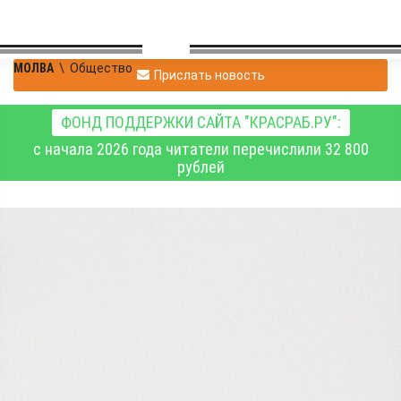
МОЛВА
\
Общество
Прислать новость
ФОНД ПОДДЕРЖКИ САЙТА "КРАСРАБ.РУ":
с начала 2026 года читатели перечислили 32 800
рублей
Валерия
|
Общество
11.09.2025 22:31
|
0
364
Клинический психолог
Юлия Тарибо: как зумеры
используют бэнксинг для
разрыва отношений