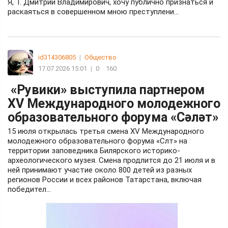
Я, Т. Дмитрий Владимирович, хочу публично признаться и
раскаяться в совершенном мною преступлени…
id314306805
|
Общество
17.07.2026 15:01
|
0
160
«Рувики» выступила партнером
XV Международного молодежного
образовательного форума «Сәләт»
15 июля открылась третья смена XV Международного
молодежного образовательного форума «Слт» на
территории заповедника Билярского историко-
археологического музея. Смена продлится до 21 июля и в
ней принимают участие около 800 детей из разных
регионов России и всех районов Татарстана, включая
победител...