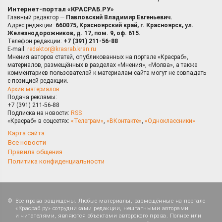
Интернет-портал «КРАСРАБ.РУ»
Главный редактор —
Павловский Владимир Евгеньевич.
Адрес редакции:
660075, Красноярский край, г. Красноярск, ул.
Железнодорожников, д. 17, пом. 9, оф. 615.
Телефон редакции:
+7 (391) 211-56-88
E-mail:
redaktor@krasrab.krsn.ru
Мнения авторов статей, опубликованных на портале «Красраб»,
материалов, размещённых в разделах «Мнения», «Молва», а также
комментариев пользователей к материалам сайта могут не совпадать
с позицией редакции.
Архив материалов
Подача рекламы:
+7 (391) 211-56-88
Подписка на новости:
RSS
«Красраб» в соцсетях:
«Телеграм»
,
«ВКонтакте»
,
«Одноклассники»
Карта сайта
Все новости
Правила общения
Политика конфиденциальности
Все права защищены. Любые материалы, размещённые на портале
«Красраб.ру» сотрудниками редакции, нештатными авторами
и читателями, являются объектами авторского права. Полное или