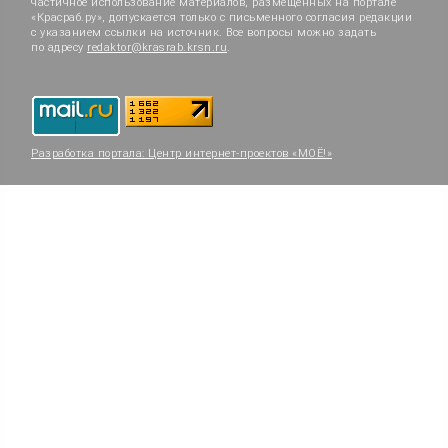
частичное использование материалов, размещённых на портале
«Красраб.ру», допускается только с письменного согласия редакции
с указанием ссылки на источник. Все вопросы можно задать
по адресу
redaktor@krasrab.krsn.ru
.
Разработка портала:
Центр интернет-проектов «МОЁ!»