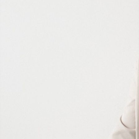
Каждое новое поколение приносит с собой уникальные
тренды, которые оказывают влияние на различные сферы
жизни, включая отношения. В 2025 году среди
представителей поколения Z (или зумеров) набирает
популярность необычный метод расставания, получивший
название "бэнксинг". Эта модель поведения подразумевает
эмоциональное дистанцирование от партнера с целью
избежать открытой беседы, что в итоге может привести к