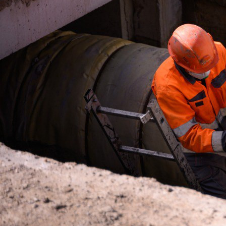
ЖКХ
10.08.2025 15:41
1050
Фото:
СГК
Фото:
СГК