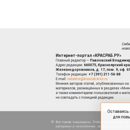
Сиб
ново
Интернет-портал «КРАСРАБ.РУ»
Главный редактор —
Павловский Владимир
Адрес редакции:
660075, Красноярский край
Железнодорожников, д. 17, пом. 9, оф. 6
Телефон редакции:
+7 (391) 211-56-88
E-mail:
redaktor@krasrab.krsn.ru
Мнения авторов статей, опубликованных на 
материалов, размещённых в разделах «Мнен
а также комментариев пользователей к мате
не совпадать с позицией редакции.
Оставаясь 
для пов
Все права защищены. Любые материалы, ра
авторами и читателями, являются объектами