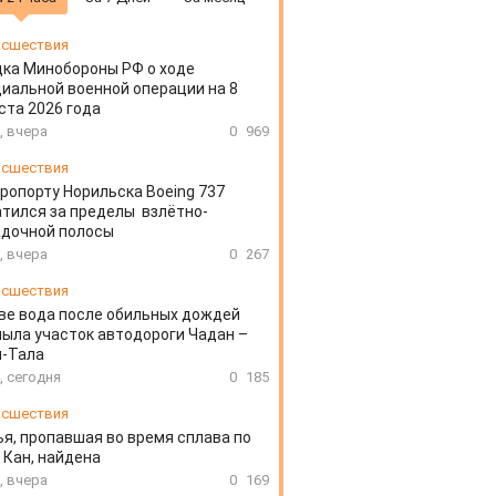
сшествия
ка Минобороны РФ о ходе
иальной военной операции на 8
ста 2026 года
, вчера
0
969
сшествия
эропорту Норильска Boeing 737
тился за пределы взлётно-
адочной полосы
, вчера
0
267
сшествия
ве вода после обильных дождей
ыла участок автодороги Чадан –
н-Тала
, сегодня
0
185
сшествия
я, пропавшая во время сплава по
 Кан, найдена
, вчера
0
169