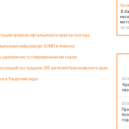
Прои
В Х
несо
мото
16:10
таций провели офтальмологи края за полгода
выполнил нейрохирург БСМП в Ачинске
цы удалили кисту современным методом
я клещей пострадали 280 жителей Красноярского края
ся в Ужурский округ
03.0
Кр
сво
03.0
Про
бол
год