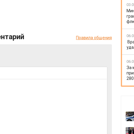
03.0
Мин
гра
флю
ентарий
06.0
Правила общения
Вр
уда
06.0
За 
при
280