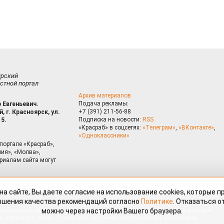
ирский
стной портал
Архив материалов
Подача рекламы:
 Евгеньевич.
+7 (391) 211-56-88
, г. Красноярск, ул.
Подписка на новости:
RSS
15.
«Красраб» в соцсетях:
«Телеграм»
,
«ВКонтакте»
,
«Одноклассники»
портале «Красраб»,
ия», «Молва»,
риалам сайта могут
на сайте, Вы даете согласие на использование cookies, которые 
ышения качества рекомендаций согласно
Политике
. Отказаться от
можно через настройки Вашего браузера.
змещённые на портале «Красраб.ру» сотрудниками редакции, нештатными
OK
 авторского права. Полное или частичное использование материалов,