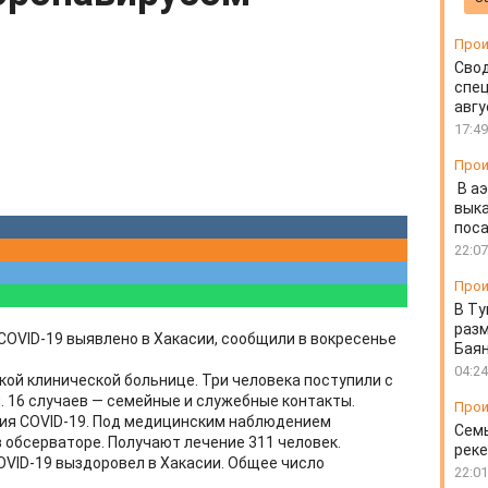
Прои
Свод
спец
авгу
17:49
Прои
В а
выка
пос
22:07
Прои
В Ту
разм
COVID-19 выявлено в Хакасии, сообщили в вокресенье
Бая
04:24
кой клинической больнице. Три человека поступили с
 16 случаев — семейные и служебные контакты.
Прои
ния COVID-19. Под медицинским наблюдением
Семь
 в обсерваторе. Получают лечение 311 человек.
реке
OVID-19 выздоровел в Хакасии. Общее число
22:01