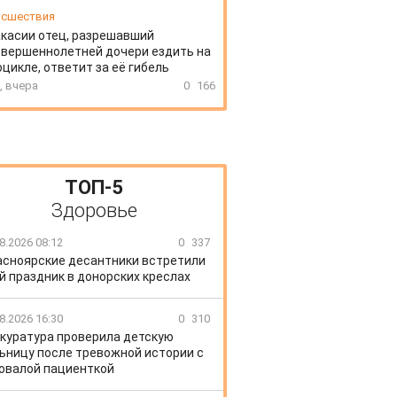
сшествия
акасии отец, разрешавший
вершеннолетней дочери ездить на
цикле, ответит за её гибель
, вчера
0
166
ТОП-5
Здоровье
8.2026 08:12
0
337
асноярские десантники встретили
й праздник в донорских креслах
8.2026 16:30
0
310
куратура проверила детскую
ьницу после тревожной истории с
овалой пациенткой