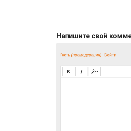
Напишите свой комм
Гость
(премодерация)
Войти