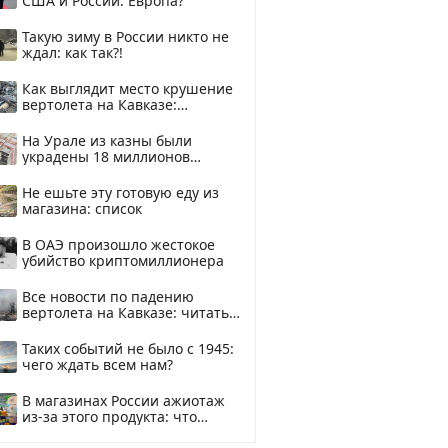
США и России: Европа?
Такую зиму в России никто не
ждал: как так?!
Как выглядит место крушение
вертолета на Кавказе:
смотреть
На Урале из казны были
украдены 18 миллионов
рублей
Не ешьте эту готовую еду из
магазина: список
В ОАЭ произошло жестокое
убийство криптомиллионера
Все новости по падению
вертолета на Кавказе: читать
здесь
Таких событий не было с 1945:
чего ждать всем нам?
В магазинах России ажиотаж
из-за этого продукта: что
купить?