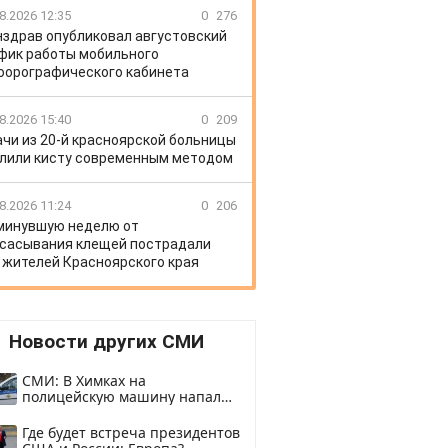
8.2026 12:35
0
276
здрав опубликовал августовский
фик работы мобильного
орографического кабинета
8.2026 15:40
0
209
ачи из 20-й красноярской больницы
лили кисту современным методом
8.2026 11:24
0
206
минувшую неделю от
сасывания клещей пострадали
 жителей Красноярского края
Новости других СМИ
СМИ: В Химках на
полицейскую машину напали
и подожгли.
Где будет встреча президентов