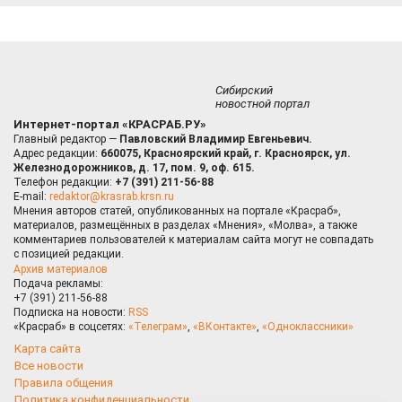
Сибирский
новостной портал
Интернет-портал «КРАСРАБ.РУ»
Главный редактор —
Павловский Владимир Евгеньевич.
Адрес редакции:
660075, Красноярский край, г. Красноярск, ул.
Железнодорожников, д. 17, пом. 9, оф. 615.
Телефон редакции:
+7 (391) 211-56-88
E-mail:
redaktor@krasrab.krsn.ru
Мнения авторов статей, опубликованных на портале «Красраб»,
материалов, размещённых в разделах «Мнения», «Молва», а также
комментариев пользователей к материалам сайта могут не совпадать
с позицией редакции.
Архив материалов
Подача рекламы:
+7 (391) 211-56-88
Подписка на новости:
RSS
«Красраб» в соцсетях:
«Телеграм»
,
«ВКонтакте»
,
«Одноклассники»
Карта сайта
Все новости
Правила общения
Политика конфиденциальности