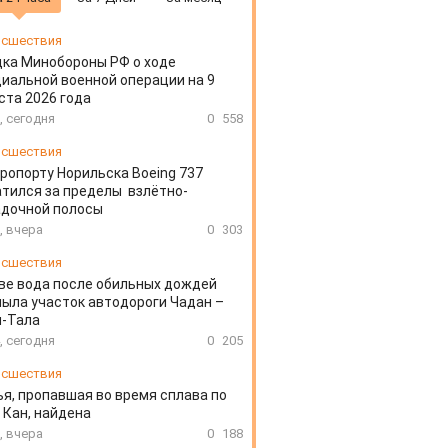
сшествия
ка Минобороны РФ о ходе
иальной военной операции на 9
ста 2026 года
, сегодня
0
558
сшествия
эропорту Норильска Boeing 737
тился за пределы взлётно-
адочной полосы
, вчера
0
303
сшествия
ве вода после обильных дождей
ыла участок автодороги Чадан –
н-Тала
, сегодня
0
205
сшествия
я, пропавшая во время сплава по
 Кан, найдена
, вчера
0
188