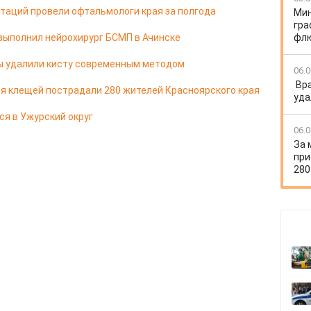
таций провели офтальмологи края за полгода
Мин
гра
выполнил нейрохирург БСМП в Ачинске
флю
цы удалили кисту современным методом
06.0
Вр
я клещей пострадали 280 жителей Красноярского края
уда
ся в Ужурский округ
06.0
За 
при
280