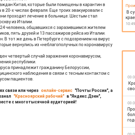
аждан Китая, которые были помещены в карантин в
Прои
в 20-х числах февраля. Еще троих эвакуировали с
В су
 они проходят лечение в больнице. Шестым стал
крае
скву из Италии.
10:49
 24 человека, общавшихся с заразившимся жителем
ков, пять друзей и 13 пассажиров рейса из Италии.
. В тот же день в Петербурге с подозрением на вирус
торые вернулись из «неблагополучных по коронавирусу
ден четвертый случай заражения коронавирусом,
ения республики.
ируса принадлежит гражданину Белоруссии,
ицинского наблюдения в связи с тесным контактом с
03.0
усом пациентов.
Кр
сво
ях связи или через
онлайн-сервис
"Почты России", а
 канал
"Красноярский рабочий"
в "Яндекс.Дзен",
месте с многотысячной аудиторией!
03.0
Про
бол
год
03.0