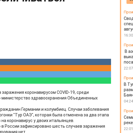
Прои
Свод
спец
авгу
16:30
Прои
В а
выка
пос
22:07
Прои
В Ту
разм
 заражения коронавирусом COVID-19, среди
Бая
ло министерство здравоохранения Объединенных
04:24
гражданин Германии и колумбиец. Случаи заболевания
Прои
гонки "Тур ОАЭ", которая была отменена за два этапа
Семь
 на коронавирус у двоих итальянцев.
реке
о в России зафиксировано шесть случаев заражения
22:01
рования нет.