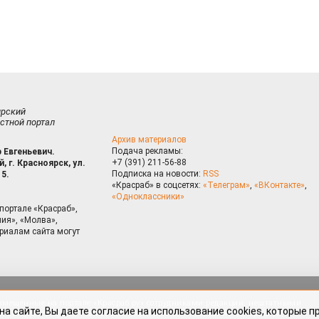
ирский
стной портал
Архив материалов
Подача рекламы:
 Евгеньевич.
+7 (391) 211-56-88
, г. Красноярск, ул.
Подписка на новости:
RSS
15.
«Красраб» в соцсетях:
«Телеграм»
,
«ВКонтакте»
,
«Одноклассники»
портале «Красраб»,
ия», «Молва»,
риалам сайта могут
на сайте, Вы даете согласие на использование cookies, которые 
ышения качества рекомендаций согласно
Политике
. Отказаться от
можно через настройки Вашего браузера.
змещённые на портале «Красраб.ру» сотрудниками редакции, нештатными
OK
 авторского права. Полное или частичное использование материалов,