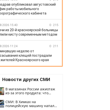
здрав опубликовал августовский
фик работы мобильного
орографического кабинета
8.2026 15:40
0
215
ачи из 20-й красноярской больницы
лили кисту современным методом
8.2026 11:24
0
211
минувшую неделю от
сасывания клещей пострадали
 жителей Красноярского края
Новости других СМИ
В магазинах России ажиотаж
из-за этого продукта: что
купить?
СМИ: В Химках на
полицейскую машину напали
и подожгли.