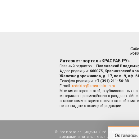
Сиб
ново
Интернет-портал «КРАСРАБ.РУ»
Главный редактор —
Павловский Владимир
Адрес редакции:
660075, Красноярский край
Железнодорожников, д. 17, пом. 9, оф. 6
Телефон редакции:
+7 (391) 211-56-88
E-mail:
redaktor@krasrab.krsn.ru
Мнения авторов статей, опубликованных на 
материалов, размещённых в разделах «Мнен
а также комментариев пользователей к мате
не совпадать с позицией редакции.
Оставаясь 
для пов
Все права защищены. Любые материалы, ра
авторами и читателями, являются объектами