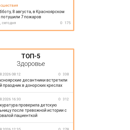
сшествия
бботу, 8 августа, в Красноярском
 потушили 7 пожаров
, сегодня
0
175
ТОП-5
Здоровье
8.2026 08:12
0
338
асноярские десантники встретили
й праздник в донорских креслах
8.2026 16:30
0
312
куратура проверила детскую
ьницу после тревожной истории с
овалой пациенткой
8.2026 12:35
0
278