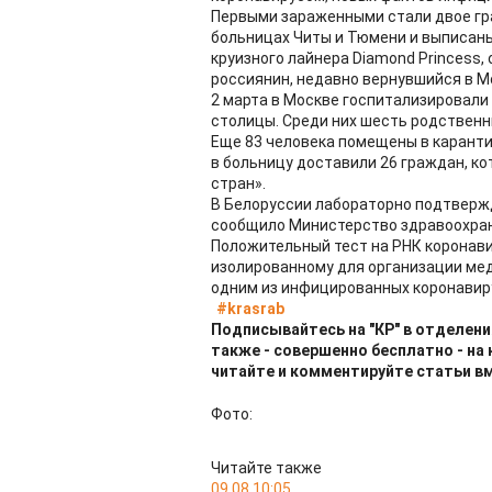
Первыми зараженными стали двое гр
больницах Читы и Тюмени и выписаны 
круизного лайнера Diamond Princess,
россиянин, недавно вернувшийся в Мо
2 марта в Москве госпитализировали
столицы. Среди них шесть родственни
Еще 83 человека помещены в карантин
в больницу доставили 26 граждан, ко
стран».
В Белоруссии лабораторно подтверж
сообщило Министерство здравоохран
Положительный тест на РНК коронав
изолированному для организации мед
одним из инфицированных коронавир
#krasrab
Подписывайтесь на "КР" в отделени
также - совершенно бесплатно - на
читайте и комментируйте статьи в
Фото:
Читайте также
09.08 10:05