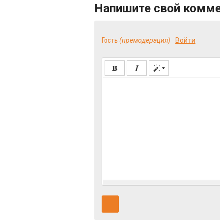
Напишите свой комм
Гость
(премодерация)
Войти