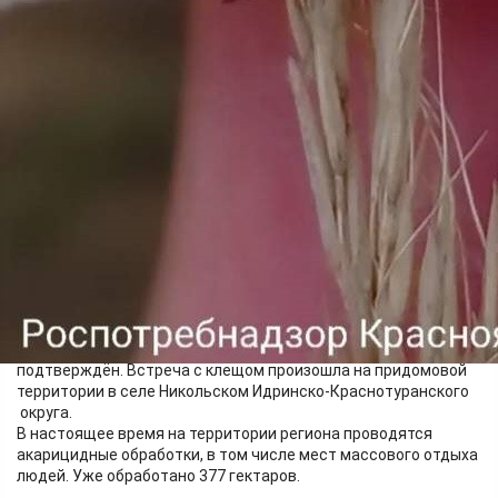
Здоровье
07.05.2026 08:49
332
Среди пострадавших - 205 детей Всего с начала сезона в
Красноярском крае зафиксировано 966 случаев
присасывания.
К сожалению, у одного десятилетнего ребёнка медики
подозревают сибирский клещевой тиф, но диагноз ещё не
подтверждён. Встреча с клещом произошла на придомовой
территории в селе Никольском Идринско-Краснотуранского
округа.
В настоящее время на территории региона проводятся
акарицидные обработки, в том числе мест массового отдыха
людей. Уже обработано 377 гектаров.