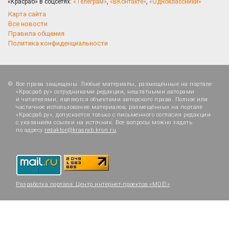
«Красраб» в соцсетях:
«Телеграм»
,
«ВКонтакте»
,
«Одноклассники»
Карта сайта
Все новости
Правила общения
Политика конфиденциальности
Все права защищены. Любые материалы, размещённые на портале
«Красраб.ру» сотрудниками редакции, нештатными авторами
и читателями, являются объектами авторского права. Полное или
частичное использование материалов, размещённых на портале
«Красраб.ру», допускается только с письменного согласия редакции
с указанием ссылки на источник. Все вопросы можно задать
по адресу
redaktor@krasrab.krsn.ru
.
Разработка портала:
Центр интернет-проектов «МОЁ!»