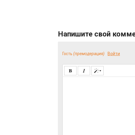
Напишите свой комм
Гость
(премодерация)
Войти