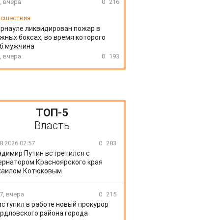
, вчера
0
216
сшествия
арнауле ликвидирован пожар в
жных боксах, во время которого
иб мужчина
, вчера
0
193
ТОП-5
Власть
8.2026 02:57
0
283
адимир Путин встретился с
ернатором Красноярского края
хаилом Котюковым
7, вчера
0
215
иступил в работе новый прокурор
рдловского района города