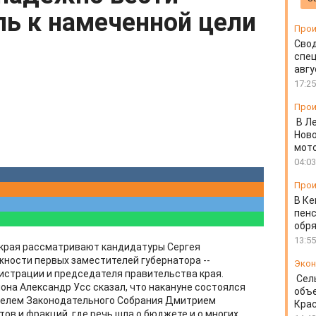
ль к намеченной цели
Прои
Свод
спец
авгу
17:25
Прои
В Л
Ново
мот
04:03
Прои
В Ке
пенс
обря
13:55
 края рассматривают кандидатуры Сергея
ности первых заместителей губернатора --
Экон
истрации и председателя правительства края.
Сел
она Александр Усс сказал, что накануне состоялся
объе
телем Законодательного Собрания Дмитрием
Крас
ов и фракций, где речь шла о бюджете и о многих