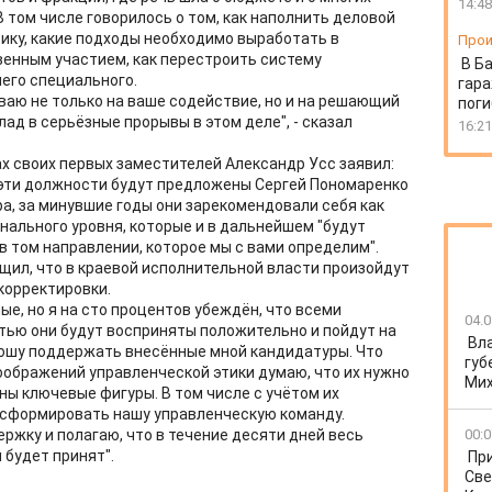
14:48
В том числе говорилось о том, как наполнить деловой
ику, какие подходы необходимо выработать в
Прои
енным участием, как перестроить систему
В Б
него специального.
гара
ваю не только на ваше содействие, но и на решающий
пог
ад в серьёзные прорывы в этом деле", - сказал
16:21
х своих первых заместителей Александр Усс заявил:
а эти должности будут предложены Сергей Пономаренко
а, за минувшие годы они зарекомендовали себя как
нального уровня, которые и в дальнейшем "будут
в том направлении, которое мы с вами определим".
щил, что в краевой исполнительной власти произойдут
корректировки.
е, но я на сто процентов убеждён, что всеми
04.0
ью они будут восприняты положительно и пойдут на
Вл
 Прошу поддержать внесённые мной кандидатуры. Что
губ
оображений управленческой этики думаю, что их нужно
Ми
ны ключевые фигуры. В том числе с учётом их
сформировать нашу управленческую команду.
жку и полагаю, что в течение десяти дней весь
00:0
 будет принят".
Пр
Све