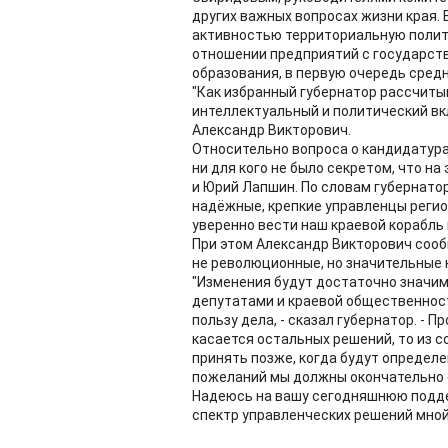
других важных вопросах жизни края. 
активностью территориальную полит
отношении предприятий с государств
образования, в первую очередь сред
"Как избранный губернатор рассчиты
интеллектуальный и политический вкл
Александр Викторович.
Относительно вопроса о кандидатура
ни для кого не было секретом, что н
и Юрий Лапшин. По словам губернатор
надёжные, крепкие управленцы регио
уверенно вести наш краевой корабль 
При этом Александр Викторович сооб
не революционные, но значительные 
"Изменения будут достаточно значимы
депутатами и краевой общественност
пользу дела, - сказал губернатор. -
касается остальных решений, то из с
принять позже, когда будут определе
пожеланий мы должны окончательно 
Надеюсь на вашу сегодняшнюю поддер
спектр управленческих решений мной