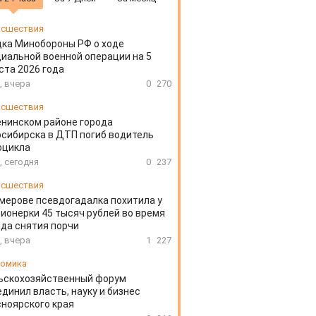
сшествия
ка Минобороны РФ о ходе
иальной военной операции на 5
ста 2026 года
, вчера
0
270
сшествия
енинском районе города
сибирска в ДТП погиб водитель
оцикла
, сегодня
0
237
сшествия
мерове псевдогадалка похитила у
ионерки 45 тысяч рублей во время
да снятия порчи
, вчера
1
227
омика
ьскохозяйственный форум
динил власть, науку и бизнес
ноярского края