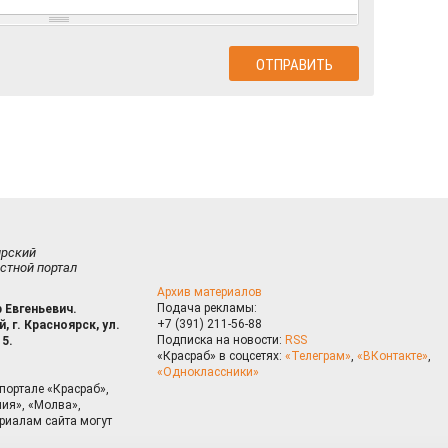
ирский
стной портал
Архив материалов
Подача рекламы:
 Евгеньевич.
+7 (391) 211-56-88
, г. Красноярск, ул.
Подписка на новости:
RSS
15.
«Красраб» в соцсетях:
«Телеграм»
,
«ВКонтакте»
,
«Одноклассники»
портале «Красраб»,
ия», «Молва»,
риалам сайта могут
на сайте, Вы даете согласие на использование cookies, которые 