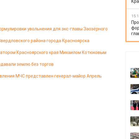
Кра
15:1
Про
фор
ормулировки увольнения для экс-главы Заозёрного
гла
Свердловского района города Красноярска
натором Красноярского края Михаилом Котюковым
здавали землю без торгов
авления МЧС представлен генерал-майор Апрель