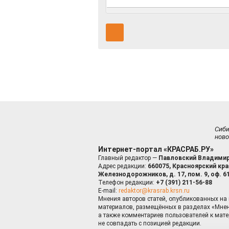
Сиб
ново
Интернет-портал «КРАСРАБ.РУ»
Главный редактор —
Павловский Владимир
Адрес редакции:
660075, Красноярский край
Железнодорожников, д. 17, пом. 9, оф. 6
Телефон редакции:
+7 (391) 211-56-88
E-mail:
redaktor@krasrab.krsn.ru
Мнения авторов статей, опубликованных на 
материалов, размещённых в разделах «Мнен
а также комментариев пользователей к мате
не совпадать с позицией редакции.
Оставаясь 