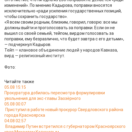
изменений». По мнению Кадырова, поправки вносятся
исключительно «ради усиления государственных позиций,
чтобы сохранить государство».
«Я всем своим родным, близким, говорил, говорю: все мы
должны выйти и проголосовать за поправки. Если он не
вышел со своей семьей, тейпом, вирдом голосовать за
поправки, ему безразлично, что будет завтра с его детьми»,
— подчеркнул Кадыров.
Т
ейп — клановое объединение людей у народов Кавказа,
вирд — религиозный институт.
Фото:
Читайте также
05.08 15:15
Прокуратура добилась пересмотра формулировки
увольнения для экс-главы Заозёрного
05.08 00:07
Приступил в работе новый прокурор Свердловского района
города Красноярска
04.08 02:57
Владимир Путин встретился с губернатором Красноярского