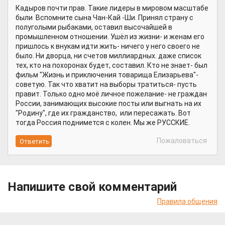
Кадыров почти прав. Такие лидеры в мировом масштабе
были Вспомните сына Чан-Кай -Ши. Принял страну с
полуголыми рыбаками, оставил высочайшей в
промышленном отношении. Ушёл из жизни- и женам его
пришлось к внукам идти жить- ничего у него своего не
было. Ни дворца, ни счетов миллиардных. даже список
тех, кто на похоронах будет, составил. Кто не знает- был
фильм "Жизнь и приключения товарища Елизарьева"-
советую. Так что хватит на выборы тратиться- пусть
правит. Только одно моё личное пожелание- не граждан
России, занимающих высокие посты или выгнать на их
"Родину", где их гражданство, или пересажать. Вот
тогда Россия поднимется с колен. Мы же РУССКИЕ.
Пожаловаться
Напишите свой комментарий
Правила общения