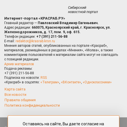
Сибирский
новостной портал
Интернет-портал «КРАСРАБ.РУ»
Главный редактор —
Павловский Владимир Евгеньевич.
Адрес редакции:
660075, Красноярский край, г. Красноярск, ул.
Железнодорожников, д. 17, пом. 9, оф. 615.
Телефон редакции:
+7 (391) 211-56-88
E-mail:
redaktor@krasrab.krsn.ru
Мнения авторов статей, опубликованных на портале «Красраб»,
материалов, размещённых в разделах «Мнения», «Молва», а также
комментариев пользователей к материалам сайта могут не совпадать
с позицией редакции.
Архив материалов
Подача рекламы:
+7 (391) 211-56-88
Подписка на новости:
RSS
«Красраб» в соцсетях:
«Телеграм»
,
«ВКонтакте»
,
«Одноклассники»
Карта сайта
Все новости
Правила общения
Политика конфиденциальности
Оставаясь на сайте, Вы даете согласие на