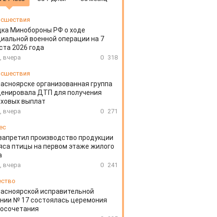
сшествия
ка Минобороны РФ о ходе
иальной военной операции на 7
ста 2026 года
, вчера
0
318
сшествия
расноярске организованная группа
ценировала ДТП для получения
аховых выплат
, вчера
0
271
ес
запретил производство продукции
яса птицы на первом этаже жилого
а
, вчера
0
241
ество
расноярской исправительной
нии № 17 состоялась церемония
косочетания