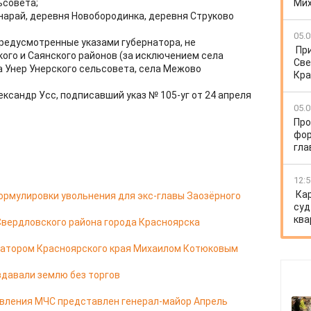
ьсовета;
Ми
нарай, деревня Новобородинка, деревня Струково
05.0
предусмотренные указами губернатора, не
Пр
ого и Саянского районов (за исключением села
Све
а Унер Унерского сельсовета, села Межово
Кра
ксандр Усс, подписавший указ № 105-уг от 24 апреля
05.0
Про
фор
гла
12:5
Ка
ормулировки увольнения для экс-главы Заозёрного
суд
ква
Свердловского района города Красноярска
натором Красноярского края Михаилом Котюковым
здавали землю без торгов
авления МЧС представлен генерал-майор Апрель