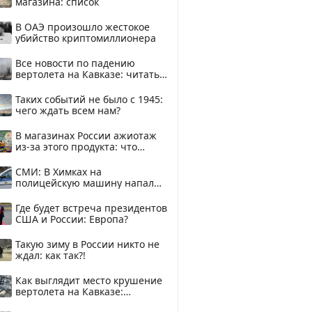
магазина: список
В ОАЭ произошло жестокое
убийство криптомиллионера
Все новости по падению
вертолета на Кавказе: читать
здесь
Таких событий не было с 1945:
чего ждать всем нам?
В магазинах России ажиотаж
из-за этого продукта: что
купить?
СМИ: В Химках на
полицейскую машину напали
и подожгли.
Где будет встреча президентов
США и России: Европа?
Такую зиму в России никто не
ждал: как так?!
Как выглядит место крушение
вертолета на Кавказе:
смотреть