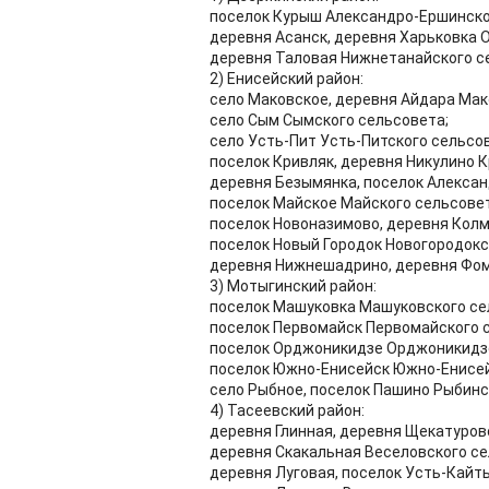
поселок Курыш Александро-Ершинско
деревня Асанск, деревня Харьковка 
деревня Таловая Нижнетанайского с
2) Енисейский район:
село Маковское, деревня Айдара Мак
село Сым Сымского сельсовета;
село Усть-Пит Усть-Питского сельсо
поселок Кривляк, деревня Никулино 
деревня Безымянка, поселок Алексан
поселок Майское Майского сельсовет
поселок Новоназимово, деревня Колм
поселок Новый Городок Новогородокс
деревня Нижнешадрино, деревня Фом
3) Мотыгинский район:
поселок Машуковка Машуковского се
поселок Первомайск Первомайского 
поселок Орджоникидзе Орджоникидзе
поселок Южно-Енисейск Южно-Енисей
село Рыбное, поселок Пашино Рыбинс
4) Тасеевский район:
деревня Глинная, деревня Щекатуров
деревня Скакальная Веселовского се
деревня Луговая, поселок Усть-Кайт