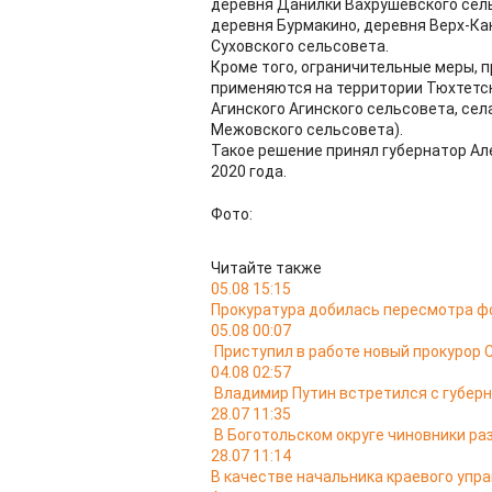
деревня Данилки Вахрушевского сел
деревня Бурмакино, деревня Верх-Ка
Суховского сельсовета.
Кроме того, ограничительные меры, 
применяются на территории Тюхтетск
Агинского Агинского сельсовета, сел
Межовского сельсовета).
Такое решение принял губернатор Але
2020 года.
Фото:
Читайте также
05.08 15:15
Прокуратура добилась пересмотра ф
05.08 00:07
Приступил в работе новый прокурор 
04.08 02:57
Владимир Путин встретился с губер
28.07 11:35
В Боготольском округе чиновники ра
28.07 11:14
В качестве начальника краевого упр