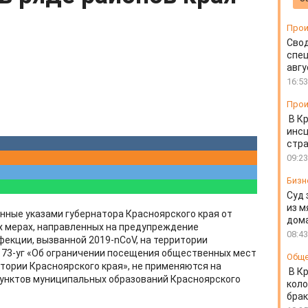
Прои
Свод
спец
авгу
16:53
Прои
В К
инс
стр
09:23
Бизн
Суд 
из м
ные указами губернатора Красноярского края от
дом
ых мерах, направленных на предупреждение
08:43
екции, вызванной 2019-nCoV, на территории
№ 73-уг «Об ограничении посещения общественных мест
Общ
тории Красноярского края», не применяются на
В К
унктов муниципальных образований Красноярского
коло
бра