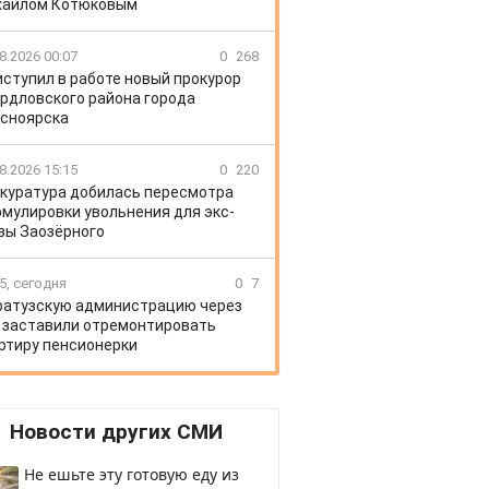
хаилом Котюковым
8.2026 00:07
0
268
иступил в работе новый прокурор
рдловского района города
сноярска
8.2026 15:15
0
220
куратура добилась пересмотра
мулировки увольнения для экс-
вы Заозёрного
5, сегодня
0
7
ратузскую администрацию через
 заставили отремонтировать
ртиру пенсионерки
Новости других СМИ
Не ешьте эту готовую еду из