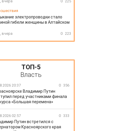
, вчера
0
225
сшествия
ыкание электропроводки стало
иной гибели женщины в Алтайском
, вчера
0
223
ТОП-5
Власть
8.2026 20:37
0
356
расноярске Владимир Путин
тупил перед участниками финала
курса «Большая перемена»
8.2026 02:57
0
333
адимир Путин встретился с
ернатором Красноярского края