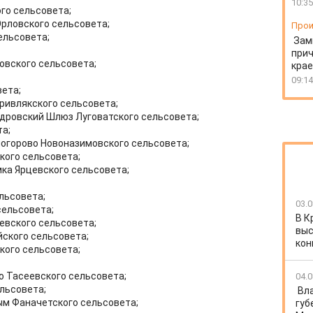
10:35
го сельсовета;
Орловского сельсовета;
Прои
ельсовета;
Зам
прич
овского сельсовета;
крае
09:14
вета;
Кривлякского сельсовета;
дровский Шлюз Луговатского сельсовета;
а;
огорово Новоназимовского сельсовета;
кого сельсовета;
ка Ярцевского сельсовета;
льсовета;
03.0
сельсовета;
В К
вского сельсовета;
выс
ского сельсовета;
кон
кого сельсовета;
о Тасеевского сельсовета;
04.0
льсовета;
Вл
ым Фаначетского сельсовета;
губ