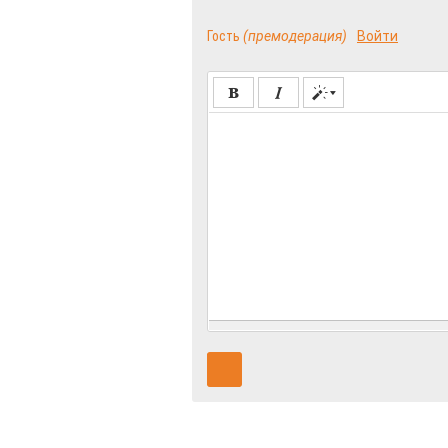
Гость
(премодерация)
Войти