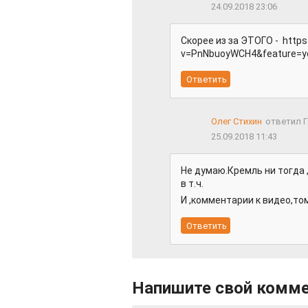
24.09.2018 23:06
Скорее из за ЭТОГО - http
v=PnNbuoyWCH4&feature=y
Олег Стихин
ответил 
25.09.2018 11:43
Не думаю.Кремль ни тогда ,
в т.ч.
И ,комментарии к видео,т
Напишите свой комм