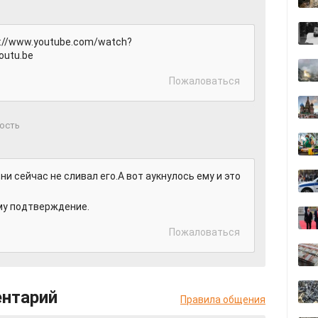
s://www.youtube.com/watch?
outu.be
Пожаловаться
Гость
ни сейчас не сливал его.А вот аукнулось ему и это
ому подтверждение.
Пожаловаться
ентарий
Правила общения