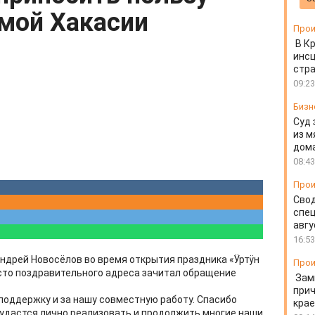
мой Хакасии
Прои
В К
инс
стр
09:23
Бизн
Суд 
из м
дом
08:43
Прои
Свод
спец
авгу
16:53
ндрей Новосёлов во время открытия праздника «Ӱртӱн
Прои
есто поздравительного адреса зачитал обращение
Зам
прич
 поддержку и за нашу совместную работу. Спасибо
крае
е удастся лично реализовать и продолжить многие наши