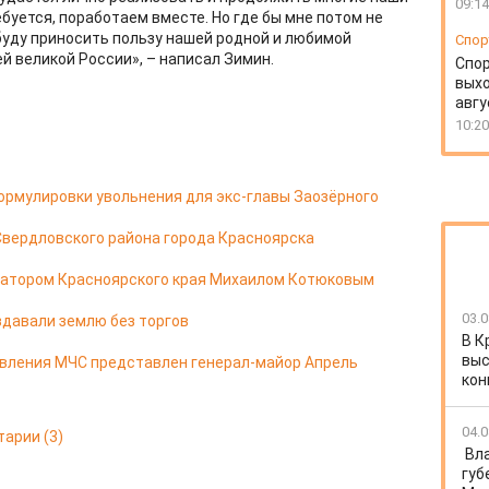
09:14
буется, поработаем вместе. Но где бы мне потом не
 буду приносить пользу нашей родной и любимой
Спор
й великой России», – написал Зимин.
Спо
выхо
авгу
10:20
ормулировки увольнения для экс-главы Заозёрного
Свердловского района города Красноярска
натором Красноярского края Михаилом Котюковым
03.0
здавали землю без торгов
В К
выс
авления МЧС представлен генерал-майор Апрель
кон
04.0
тарии
(3)
Вл
губ