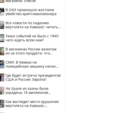
магазина: список
В ОАЭ произошло жестокое
убийство криптомиллионера
Все новости по падению
вертолета на Кавказе: читать
здесь
Таких событий не было с 1945:
чего ждать всем нам?
В магазинах России ажиотаж
из-за этого продукта: что
купить?
СМИ: В Химках на
полицейскую машину напали
и подожгли.
Где будет встреча президентов
США и России: Европа?
На Урале из казны были
украдены 18 миллионов
рублей
Как выглядит место крушение
вертолета на Кавказе:
смотреть