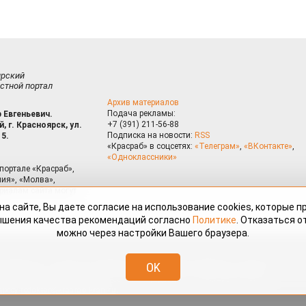
ирский
стной портал
Архив материалов
Подача рекламы:
 Евгеньевич.
+7 (391) 211-56-88
, г. Красноярск, ул.
Подписка на новости:
RSS
15.
«Красраб» в соцсетях:
«Телеграм»
,
«ВКонтакте»
,
«Одноклассники»
портале «Красраб»,
ия», «Молва»,
риалам сайта могут
на сайте, Вы даете согласие на использование cookies, которые 
ышения качества рекомендаций согласно
Политике
. Отказаться от
можно через настройки Вашего браузера.
змещённые на портале «Красраб.ру» сотрудниками редакции, нештатными
OK
 авторского права. Полное или частичное использование материалов,
скается только с письменного согласия редакции с указанием ссылки
дресу
redaktor@krasrab.krsn.ru
.