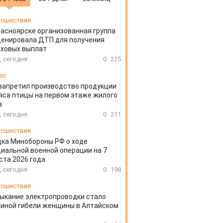
сшествия
расноярске организованная группа
ценировала ДТП для получения
аховых выплат
, сегодня
0
225
ес
запретил производство продукции
яса птицы на первом этаже жилого
а
, сегодня
0
211
сшествия
ка Минобороны РФ о ходе
иальной военной операции на 7
ста 2026 года
, сегодня
0
198
сшествия
ыкание электропроводки стало
иной гибели женщины в Алтайском