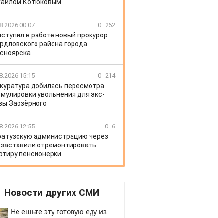
хаилом Котюковым
8.2026 00:07
0
262
иступил в работе новый прокурор
рдловского района города
сноярска
8.2026 15:15
0
214
куратура добилась пересмотра
мулировки увольнения для экс-
вы Заозёрного
8.2026 12:55
0
6
ратузскую администрацию через
 заставили отремонтировать
ртиру пенсионерки
Новости других СМИ
Не ешьте эту готовую еду из