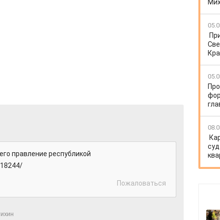
Ми
05.0
Пр
Све
Кра
05.0
Про
фор
гла
08.0
Ка
суд
его правление республикой
ква
/18244/
Пожаловаться
тихин