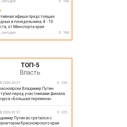
, сегодня
0
184
т
ртивная афиша предстоящих
дных и понедельника, 8 - 10
ста, от Минспорта края
, сегодня
0
184
ТОП-5
Власть
8.2026 20:37
0
354
расноярске Владимир Путин
тупил перед участниками финала
курса «Большая перемена»
8.2026 02:57
0
325
адимир Путин встретился с
ернатором Красноярского края