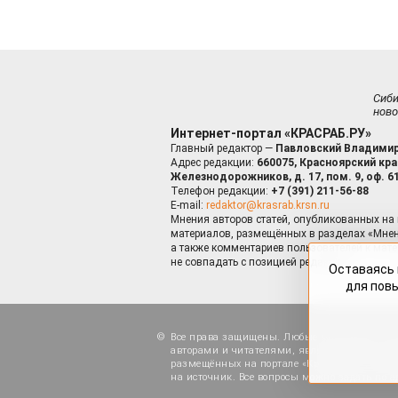
Сиб
ново
Интернет-портал «КРАСРАБ.РУ»
Главный редактор —
Павловский Владимир
Адрес редакции:
660075, Красноярский край
Железнодорожников, д. 17, пом. 9, оф. 6
Телефон редакции:
+7 (391) 211-56-88
E-mail:
redaktor@krasrab.krsn.ru
Мнения авторов статей, опубликованных на 
материалов, размещённых в разделах «Мнен
а также комментариев пользователей к мате
не совпадать с позицией редакции.
Оставаясь 
для пов
Все права защищены. Любые материалы, ра
авторами и читателями, являются объектами
размещённых на портале «Красраб.ру», допу
на источник. Все вопросы можно задать по а