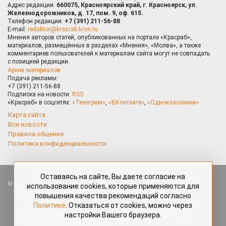
Адрес редакции:
660075, Красноярский край, г. Красноярск, ул.
Железнодорожников, д. 17, пом. 9, оф. 615.
Телефон редакции:
+7 (391) 211-56-88
E-mail:
redaktor@krasrab.krsn.ru
Мнения авторов статей, опубликованных на портале «Красраб»,
материалов, размещённых в разделах «Мнения», «Молва», а также
комментариев пользователей к материалам сайта могут не совпадать
с позицией редакции.
Архив материалов
Подача рекламы:
+7 (391) 211-56-88
Подписка на новости:
RSS
«Красраб» в соцсетях:
«Телеграм»
,
«ВКонтакте»
,
«Одноклассники»
Карта сайта
Все новости
Правила общения
Политика конфиденциальности
Оставаясь на сайте, Вы даете согласие на
Все права защищены. Любые материалы, размещённые на портале
использование cookies, которые применяются для
«Красраб.ру» сотрудниками редакции, нештатными авторами
повышения качества рекомендаций согласно
и читателями, являются объектами авторского права. Полное или
Политике
. Отказаться от cookies, можно через
частичное использование материалов, размещённых на портале
настройки Вашего браузера.
«Красраб.ру», допускается только с письменного согласия редакции
с указанием ссылки на источник. Все вопросы можно задать