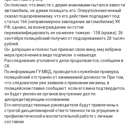
Он пояснил, что вместе с двумя знакомыми пытался завести
автомобиль, не думая похищать его. Оперуполномоченный
сказал подозреваемому, что его действия подпадают под
статью 166 (неправомерное завладение автомобилем) УК
РФ, однако, за вознаграждение он готов
переквалифицировать ее на менее тяжкую - 158 (кража). 26
сентября полицейский получил от подозреваемого 28 тысяч
рублей.
Он допрошен и полностью признал свою вину, ему избрана
мера пресечения в виде подписки о невыезде.
Расследование уголовного дела продолжается, сообщили в
СК.
По информации ГУ МВД, проводится служебная проверка,
полицейский отстранён от занимаемой должности. При том,
что следователи уже заявили о признании им вины, в
полицейском главке сообщают: если его вина подтвердится,
он будет уволен из органов внутренних дел по
дискредитирующим основаниям.
Его непосредственные руководители будут привлечены к
строгой дисциплинарной ответственности за упущение в
профилактической и воспитательной работе с личным
составом.