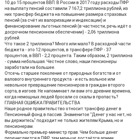
10 до 15 процентов ВВП. В России в 2017 году расходы ПФР
на выплату пенсий составили 7 167,2 триллиона рублей, из
них трансфер бюджета на повышение размера страховых
пенсий (за счёт их валоризации и индексации) и
финансирование льготных пенсий (в частности, речь идёт о
досрочном пенсионном обеспечении) - 2,06 триллиона
рублей.
Что такое 2 триллиона? Много или мало? В расходной части
бюджета - это 12 процентов, в трансфере ПФР - 37
процентов, в ВВП - 2,2 процента. Таким образом, 2 триллиона
- сумма небольшая. Честное слово, наши пенсионеры
заработали на большее.
Отсечь старшее поколение от природных богатств и от
валового внутреннего продукта - и есть вольное или
невольное превращение пенсионеров в граждан второго
сорта, в изгоев. Не напоминает ли вам это древние времена,
когда немощных людей бросали со скалы в пропасть?
ГЛАВНАЯ ОШИБКА ПРАВИТЕЛЬСТВА
Наше родное правительство относит трансфер денег в
Пенсионный фонд в пассив. Знаменитое "Денег у нас нет, но
вы держитесь" подходит не только жителям Крыма, но и
пенсионерам.
Формально премьер-министр прав. Чем больше денег
перечисляется в ПФР, тем меньше достаётся армии,