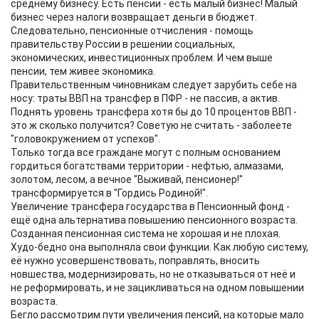
среднему бизнесу. Есть пенсии - есть малый бизнес! Малый
бизнес через налоги возвращает деньги в бюджет.
Следовательно, пенсионные отчисления - помощь
правительству России в решении социальных,
экономических, инвестиционных проблем. И чем выше
пенсии, тем живее экономика.
Правительственным чиновникам следует зарубить себе на
носу: траты ВВП на трансфер в ПФР - не пассив, а актив.
Поднять уровень трансфера хотя бы до 10 процентов ВВП -
это ж сколько получится? Советую не считать - заболеете
"головокружением от успехов".
Только тогда все граждане могут с полным основанием
гордиться богатствами территории - нефтью, алмазами,
золотом, лесом, а вечное "Выживай, пенсионер!"
трансформируется в "Гордись Родиной!".
Увеличение трансфера государства в Пенсионный фонд -
ещё одна альтернатива повышению пенсионного возраста.
Созданная пенсионная система не хорошая и не плохая.
Худо-бедно она выполняла свои функции. Как любую систему,
её нужно усовершенствовать, поправлять, вносить
новшества, модернизировать, но не отказываться от неё и
не реформировать, и не зацикливаться на одном повышении
возраста.
Бегло рассмотрим пути увеличения пенсий, на которые мало