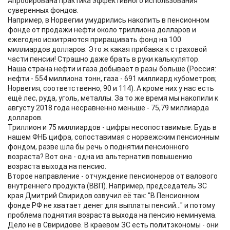
Апробирована практика эффективного использования
суверенных фондов.
Например, в Норвегии умудрились накопить в пенсионном
фонде от продажи нефти около триллиона долларов и
ежегодно исхитряются приращивать фонд на 100
миллиардов долларов. Это ж какая прибавка к страховой
части пенсии! Страшно даже брать в руки калькулятор.
Наша страна нефти и газа добывает в разы больше (Россия:
нефти - 554 миллиона тонн, газа - 691 миллиард кубометров;
Норвегия, соответственно, 90 и 114). А кроме них у нас есть
ещё лес, руда, уголь, металлы. За то же время мы накопили к
августу 2018 года несравненно меньше - 75,79 миллиарда
долларов.
Триллион и 75 миллиардов - цифры несопоставимые. Будь в
нашем ФНБ цифра, сопоставимая с норвежским пенсионным
фондом, разве шла бы речь о поднятии пенсионного
возраста? Вот она - одна из альтернатив повышению
возраста выхода на пенсию.
Второе направление - отчуждение пенсионеров от валового
внутреннего продукта (ВВП). Например, председатель ЗС
края Дмитрий Свиридов озвучил её так: "В Пенсионном
фонде РФ не хватает денег для выплаты пенсий..." и потому
проблема поднятия возраста выхода на пенсию неминуема.
Дело не в Свиридове. В краевом ЗС есть политэкономы - они