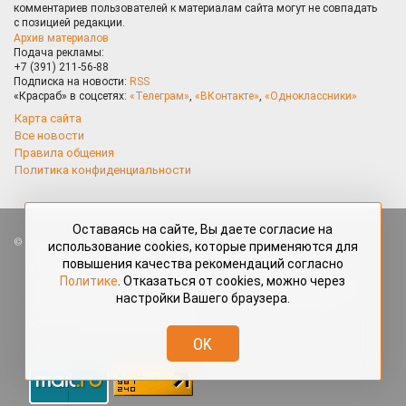
комментариев пользователей к материалам сайта могут не совпадать
с позицией редакции.
Архив материалов
Подача рекламы:
+7 (391) 211-56-88
Подписка на новости:
RSS
«Красраб» в соцсетях:
«Телеграм»
,
«ВКонтакте»
,
«Одноклассники»
Карта сайта
Все новости
Правила общения
Политика конфиденциальности
Оставаясь на сайте, Вы даете согласие на
Все права защищены. Любые материалы, размещённые на портале
использование cookies, которые применяются для
«Красраб.ру» сотрудниками редакции, нештатными авторами
повышения качества рекомендаций согласно
и читателями, являются объектами авторского права. Полное или
Политике
. Отказаться от cookies, можно через
частичное использование материалов, размещённых на портале
настройки Вашего браузера.
«Красраб.ру», допускается только с письменного согласия редакции
с указанием ссылки на источник. Все вопросы можно задать
по адресу
redaktor@krasrab.krsn.ru
.
OK