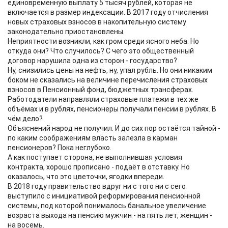
единовременную выплату 5 тысяч рублей, которая не
включается в размер индексации. В 2017 году отчисления
новых страховых взносов в накопительную систему
законодательно приостановлены.
Неприятности возникли, как гром среди ясного неба. Но
откуда они? Что случилось? С чего это общественный
договор нарушила одна из сторон - государство?
Ну, снизились цены на нефть, ну, упал рубль. Но они никаким
боком не сказались на величине перечисления страховых
взносов в Пенсионный фонд, бюджетных трансферах.
Работодатели направляли страховые платежи в тех же
объёмах и в рублях, пенсионеры получали пенсии в рублях. В
чём дело?
Объяснений народ не получил. И до сих пор остаётся тайной -
по каким соображениям власть залезла в карман
пенсионеров? Пока неглубоко.
А как поступает сторона, не выполнившая условия
контракта, хорошо прописано - подаёт в отставку. Но
оказалось, что это цветочки, ягодки впереди.
В 2018 году правительство вдруг ни с того ни с сего
выступило с инициативой реформирования пенсионной
системы, под которой понималось банальное увеличение
возраста выхода на пенсию мужчин - на пять лет, женщин -
на восемь.