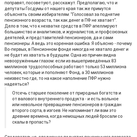
поправят, посоветуют, расскажут. Предполагаю, что и
депутаты Госдумы от нашего края так же примутся
объяснять своим избирателям: "Голосовал за поднятие
пенсионного возраста, так как денег в ПФ не хватает".
Дело в том, что к нехватке средств в ПФР апеллируют
большинство и аналитиков, и журналистов, и профсоюзных
деятелей, и представителей пенсионеров, да и сами
пенсионеры. А ведь это коренная ошибка. Я объясню - почему.
Во-первых, в Пенсионном фонде никогда не хватало денег и
не будет их хватать в будущем. Одна из причин видна
невооружённым глазом: если из вышеприведённых 83
миллионов трудоспособных работают только 53 миллиона
человек, которые и пополняют Фонд, а 30 миллионов
неизвестно где, то на какое наполнение ПФР нужно
надеяться?
Отсечь старшее поколение от природных богатств и
от валового внутреннего продукта - и есть вольное
или невольное превращение пенсионеров в граждан
второго сорта, в изгоев. Не напоминает ли вам это
древние времена, когда немощных людей бросали со
скалы в пропасть?