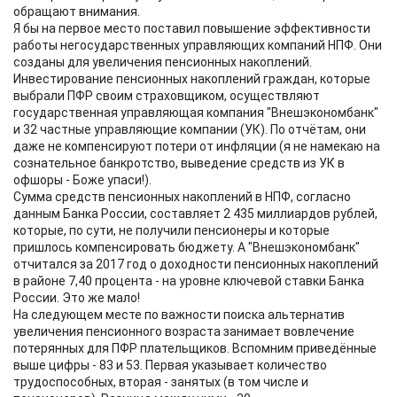
обращают внимания.
Я бы на первое место поставил повышение эффективности
работы негосударственных управляющих компаний НПФ. Они
созданы для увеличения пенсионных накоплений.
Инвестирование пенсионных накоплений граждан, которые
выбрали ПФР своим страховщиком, осуществляют
государственная управляющая компания "Внешэкономбанк"
и 32 частные управляющие компании (УК). По отчётам, они
даже не компенсируют потери от инфляции (я не намекаю на
сознательное банкротство, выведение средств из УК в
офшоры - Боже упаси!).
Сумма средств пенсионных накоплений в НПФ, согласно
данным Банка России, составляет 2 435 миллиардов рублей,
которые, по сути, не получили пенсионеры и которые
пришлось компенсировать бюджету. А "Внешэкономбанк"
отчитался за 2017 год о доходности пенсионных накоплений
в районе 7,40 процента - на уровне ключевой ставки Банка
России. Это же мало!
На следующем месте по важности поиска альтернатив
увеличения пенсионного возраста занимает вовлечение
потерянных для ПФР плательщиков. Вспомним приведённые
выше цифры - 83 и 53. Первая указывает количество
трудоспособных, вторая - занятых (в том числе и