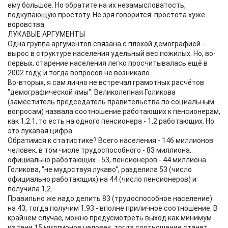
ему большое. Но обратите на их незамысловатость,
подкупающую простоту. Не зря говорится: простота хуже
воровства.
ЛУКАВЫЕ АРГУМЕНТЫ
Одна группа аргументов связана с плохой демографией -
вырос в структуре населения удельный вес пожилых. Но, во-
первых, старение населения легко просчитывалась ещё в
2002 году, и тогда вопросов не возникало.
Во-вторых, я сам лично не встречал грамотных расчётов
"демографической ямы". Великолепная Голикова
(заместитель председатель правительства по социальным
вопросам) назвала соотношение работающих к пенсионерам,
как 1,2:1, то есть на одного пенсионера - 1,2 работающих. Но
это лукавая цифра.
Обратимся к статистике? Всего населения - 146 миллионов
человек, в том числе трудоспособного - 83 миллиона,
официально работающих - 53, пенсионеров - 44 миллиона.
Голикова, "не мудрствуя лукаво", разделила 53 (число
официально работающих) на 44 (число пенсионеров) и
получила 1,2.
Правильно же надо делить 83 (трудоспособное население)
на 43, тогда получим 1,93 - вполне приличное соотношение. В
крайнем случае, можно предусмотреть выход как минимум
из тени 15 миллионов человек, тогда соотношение станет