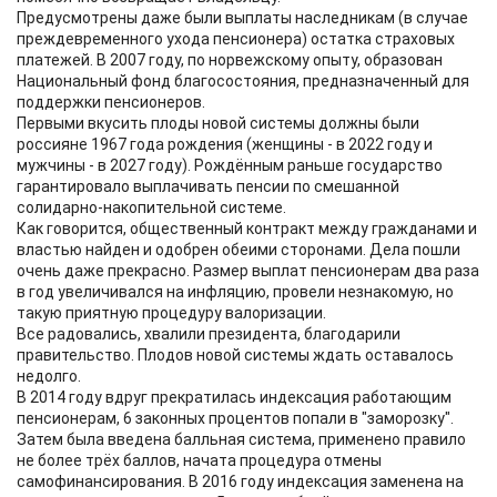
Предусмотрены даже были выплаты наследникам (в случае
преждевременного ухода пенсионера) остатка страховых
платежей. В 2007 году, по норвежскому опыту, образован
Национальный фонд благосостояния, предназначенный для
поддержки пенсионеров.
Первыми вкусить плоды новой системы должны были
россияне 1967 года рождения (женщины - в 2022 году и
мужчины - в 2027 году). Рождённым раньше государство
гарантировало выплачивать пенсии по смешанной
солидарно-накопительной системе.
Как говорится, общественный контракт между гражданами и
властью найден и одобрен обеими сторонами. Дела пошли
очень даже прекрасно. Размер выплат пенсионерам два раза
в год увеличивался на инфляцию, провели незнакомую, но
такую приятную процедуру валоризации.
Все радовались, хвалили президента, благодарили
правительство. Плодов новой системы ждать оставалось
недолго.
В 2014 году вдруг прекратилась индексация работающим
пенсионерам, 6 законных процентов попали в "заморозку".
Затем была введена балльная система, применено правило
не более трёх баллов, начата процедура отмены
самофинансирования. В 2016 году индексация заменена на