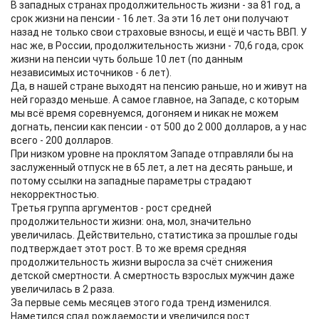
В западных странах продолжительность жизни - за 81 год, а
срок жизни на пенсии - 16 лет. За эти 16 лет они получают
назад не только свои страховые взносы, и ещё и часть ВВП. У
нас же, в России, продолжительность жизни - 70,6 года, срок
жизни на пенсии чуть больше 10 лет (по данным
независимых источников - 6 лет).
Да, в нашей стране выходят на пенсию раньше, но и живут на
ней гораздо меньше. А самое главное, на Западе, с которым
мы всё время соревнуемся, догоняем и никак не можем
догнать, пенсии как пенсии - от 500 до 2 000 долларов, а у нас
всего - 200 долларов.
При низком уровне на проклятом Западе отправляли бы на
заслуженный отпуск не в 65 лет, а лет на десять раньше, и
потому ссылки на западные параметры страдают
некорректностью.
Третья группа аргументов - рост средней
продолжительности жизни: она, мол, значительно
увеличилась. Действительно, статистика за прошлые годы
подтверждает этот рост. В то же время средняя
продолжительность жизни выросла за счёт снижения
детской смертности. А смертность взрослых мужчин даже
увеличилась в 2 раза.
За первые семь месяцев этого года тренд изменился.
Наметился спад рождаемости и увеличился рост