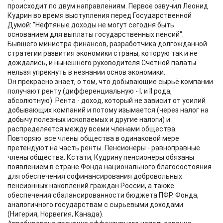
происходит по двум направлениям. Первое озвучил Леонид
Кудрин во время выступления перед Государственной
Думой: "Нефтяные доходы не могут сегодня быть
основанием для выплаты государственных пенсий".
Бывшего министра финансов, разработчика долгожданной
стратегии развития экономики страны, которую так и не
дождались, и нынешнего руководителя Счётной палаты
нельзя упрекнуть в незнании основ экономики.
Он прекрасно знает, о том, что добывающие сырьё компании
получают ренту (дифференциальную - I, и II рода,
абсолютную). Рента - доход, который не зависит от усилий
добывающих компаний и потому изымается (через налог на
добычу полезных ископаемых и другие налоги) и
распределяется между всеми членами общества.
Повторяю: все члены общества в одинаковой мере
претендуют на часть ренты. Пенсионеры - равноправные
члены общества. Кстати, Кудрину пенсионеры обязаны
появлением в стране Фонда национального благосостояния
для обеспечения софинансирования добровольных
пенсионных накоплений граждан России, а также
обеспечения сбалансированности бюджета ПФР. Фонда,
аналогичного государствам с сырьевыми доходами
(Нигерия, Норвегия, Канада).