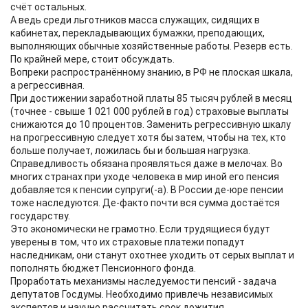
счёт остальных.
А ведь среди льготников масса служащих, сидящих в
кабинетах, перекладывающих бумажки, преподающих,
выполняющих обычные хозяйственные работы. Резерв есть.
По крайней мере, стоит обсуждать.
Вопреки распространённому знанию, в РФ не плоская шкала,
а регрессивная.
При достижении заработной платы 85 тысяч рублей в месяц
(точнее - свыше 1 021 000 рублей в год) страховые выплаты
снижаются до 10 процентов. Заменить регрессивную шкалу
на прогрессивную следует хотя бы затем, чтобы на тех, кто
больше получает, ложилась бы и большая нагрузка.
Справедливость обязана проявляться даже в мелочах. Во
многих странах при уходе человека в мир иной его пенсия
добавляется к пенсии супруги(-а). В России де-юре пенсии
тоже наследуются. Де-факто почти вся сумма достаётся
государству.
Это экономически не грамотно. Если трудящиеся будут
уверены в том, что их страховые платежи попадут
наследникам, они станут охотнее уходить от серых выплат и
пополнять бюджет Пенсионного фонда.
Проработать механизмы наследуемости пенсий - задача
депутатов Госдумы. Необходимо привлечь независимых
экспертов и научно рассчитать срок дожития.