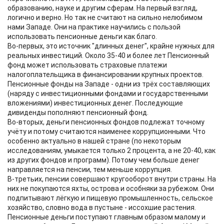
образованию, науке и другим сферам. На первый взгляд,
логично и верно. Но так не считают на сильно нелюбимом
нами Западе. Они на практике научились с пользой
использовать пенсионные деньги как благо.
Во-первых, это источник "длинных денег", крайне нужных для
реальных инвестиций. Около 35-40 и более лет Пенсионный
фонд может использовать страховые платежи
налогоплательщика в финансировании крупных проектов.
Пенсионные фонды на Западе - одни из трёх составляющих
(наряду с инвестиционными фондами и государственными
вложениями) инвестиционных денег. Последующие
дивиденды пополняют пенсионный фонд.
Во-вторых, деньги пенсионных фондов подлежат точному
учёту и потому считаются наименее коррупционными. Что
особенно актуально в нашей стране (по некоторым
исследованиям, умыкается только 2 процента, а не 20-40, как
из других фондов и программ). Потому чем больше денег
направляется на пенсии, тем меньше коррупция.
В-третьих, пенсии совершают кругооборот внутри страны. На
них не покупаются яхты, острова и особняки за рубежом. Они
подпитывают лёгкую и пищевую промышленность, сельское
хозяйство, словно вода в пустыне - иссохшие растения.
Пенсионные деньги поступают главным образом малому и