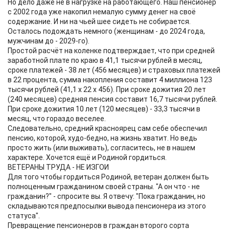
Но дело даже не в нагрузке на работающего. Наш пенсионер
с 2002 года уже накопил немалую сумму денег на своё
содержание. И ни на чьей шее сидеть не собирается.
Осталось подождать немного (женщинам - до 2024 года,
мужчинам до - 2029-го).
Простой расчёт на коленке подтверждает, что при средней
заработной плате по краю в 41,1 тысячи рублей в месяц,
сроке платежей - 38 лет (456 месяцев) и страховых платежей
в 22 процента, сумма накопления составит 4 миллиона 123
тысячи рублей (41,1 х 22 х 456). При сроке дожития 20 лет
(240 месяцев) средняя пенсия составит 16,7 тысячи рублей.
При сроке дожития 10 лет (120 месяцев) - 33,3 тысячи в
месяц, что гораздо веселее.
Следовательно, средний красноярец сам себе обеспечил
пенсию, которой, худо-бедно, на жизнь хватит. Но ведь
просто жить (или выживать), согласитесь, не в нашем
характере. Хочется ещё и Родиной гордиться.
ВЕТЕРАНЫ ТРУДА - НЕ ИЗГОИ
Для того чтобы гордиться Родиной, ветеран должен быть
полноценным гражданином своей страны. "А он что - не
гражданин?" - спросите вы. Я отвечу: "Пока гражданин, но
складываются предпосылки вывода пенсионера из этого
статуса".
Превращение пенсионеров в граждан второго сорта