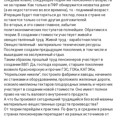
Следовательно, следующее поднятие пенсионного возраста
не за горами. Как только в ПФР обнаружится нехватка денег
(а их недостаточно во все времена), то - поднимай возраст.
Итерация будет повторяться до тех пор, пока в стране не
останется только сотня-другая долгожителей.
Во-вторых, и это самое главное, забытие
политэкономических постулатов полнейшее. Обратимся к
теории. В создании стоимости участвует живой и
овеществлённый труд. Живой труд - заработная плата.
Овеществлённый - материально-технические ресурсы.
Последние создали предыдущие поколения, в том числе и
вышедшие на заслуженный отдых.
Таким образом, прошлый труд пенсионеров участвует в
создании ВВП. Да, господа хорошие, старшее поколение
возвело Красноярскую и прочие ГЭС, ГОКи, КАТЭКи,
"Норильские никели", построило фабрики и заводы, начинило
их станками и оборудованием, проложило железные дороги,
освоило миллионы гектаров плодородных земель и через них
участвует в создании новой стоимости. Оно имеет полное
право на часть валового внутреннего продукта.
А что бы произвёл сегодняшний трудящийся без всей махины
материально-вещественных средств производства?
От теории перейдём к практике. По факту, в среднем в разных
странах пенсионерам перепадает из разных источников от