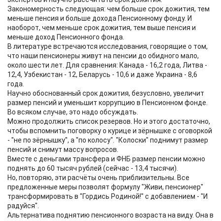
Закономерность следующая: чем больше срок дожития, тем
меньше пенсия и больше дохода Пенсионному фонду. И
наоборот, чем меньше срок дожития, тем выше пенсия и
меньше доход Пенсионного фонда.
В литературе встречаются исследования, говорящие о том,
что наши пенсионеры живут на пенсии до обидного мало,
около шести лет. Для сравнения: Канада - 16,2 года, Литва -
12,4, Узбекистан - 12, Беларусь - 10,6 и даже Украина - 8,6
года.
Научно обоснованный срок дожития, безусловно, увеличит
размер пенсий и уменьшит коррупцию в Пенсионном фонде.
Во всяком случае, это надо обсуждать.
Можно продолжить список резервов. Но и этого достаточно,
чтобы вспомнить поговорку о курице и зёрнышке с оговоркой
- "не по зёрнышку", а "по колосу". "Колоски" поднимут размер
пенсий и снимут массу вопросов.
Вместе с деньгами трансфера и ФНБ размер пенсии можно
поднять до 60 тысяч рублей (сейчас - 13,4 тысячи).
Но, повторяю, эти расчёты очень приблизительны. Все
предложенные меры позволят формулу "Живи, пенсионер"
трансформировать в "Гордись Родиной!" с добавлением - "И
радуйся".
Альтернатива поднятию пенсионного возраста на виду. Она в