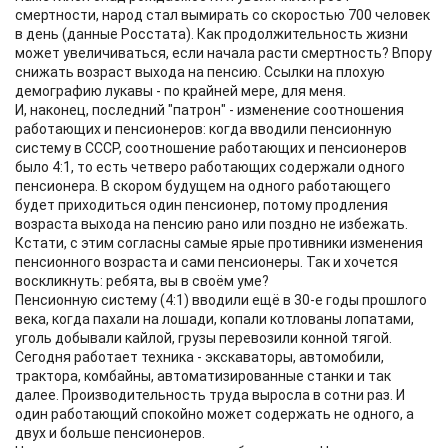
смертности, народ стал вымирать со скоростью 700 человек
в день (данные Росстата). Как продолжительность жизни
может увеличиваться, если начала расти смертность? Впору
снижать возраст выхода на пенсию. Ссылки на плохую
демографию лукавы - по крайней мере, для меня.
И, наконец, последний "патрон" - изменение соотношения
работающих и пенсионеров: когда вводили пенсионную
систему в СССР, соотношение работающих и пенсионеров
было 4:1, то есть четверо работающих содержали одного
пенсионера. В скором будущем на одного работающего
будет приходиться один пенсионер, потому продления
возраста выхода на пенсию рано или поздно не избежать.
Кстати, с этим согласны самые ярые противники изменения
пенсионного возраста и сами пенсионеры. Так и хочется
воскликнуть: ребята, вы в своём уме?
Пенсионную систему (4:1) вводили ещё в 30-е годы прошлого
века, когда пахали на лошади, копали котлованы лопатами,
уголь добывали кайлой, грузы перевозили конной тягой.
Сегодня работает техника - экскаваторы, автомобили,
трактора, комбайны, автоматизированные станки и так
далее. Производительность труда выросла в сотни раз. И
один работающий спокойно может содержать не одного, а
двух и больше пенсионеров.