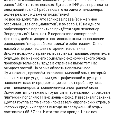
равно 1,58, что тоже неплохо. Да и сам ПФР даёт прогноз на
следующий год - 2,1 работающего на одного пенсионера.
Более реально и даже оптимистично!
Но всё же допустим, что Голикова права (всё же у неё
огромный штат специалистов), и вместо 1,15 на одного
работающего в перспективе придётся один пенсионер.
Запредельно? Никак нет. В перспективе скажут своё
факторы, действующие в противоположном направлении -
расширение "цифровой экономики" и роботизация. Они с
лихвой отыграют эффект старения населения.
Вполне возможно, правительство видит дальше. Вероятно, в
будущем, по мнению его социально-экономического блока,
производительность труда в стране не вырастет. Нас
ожидает застой. Но это из области невозможного.
Ну и, наконец, призовём на помощь мировой опыт, который
гласит, что при ухудшении демографической структуры
населения власти предержащие решают проблему не за
счёт пенсионеров, а привлечением иностранной силы.
Иммигранты приезжают, трудятся и перечисляют страховые
платежи и пополняют Пенсионный фонд. Известная практика.
Другая группа аргументов - показатели европейских стран, в
которых средний возраст выхода на заслуженный отдых
составляет 65-67 лет. И это так, это правда. Но не вся.