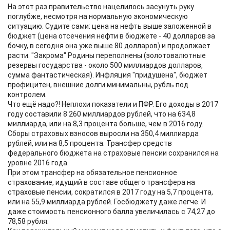
На этот раз правительство нацелилось засунуть руку
поглубже, несмотря на нормальную экономическую
ситуацию. Судите сами: цена на нефть выше заложенной в
бюджет (цена отсечения нефти в бюджете - 40 долларов за
бочку, в сегодня она уже выше 80 долларов) и продолжает
расти. "Закрома" Родины переполнены (золотовалютные
резервы государства - около 500 миллиардов долларов,
сумма фантастическая). Инфляция "придушена", бюджет
профицитен, внешние долги минимальны, рубль под
контролем.
Что ещё надо?! Неплохи показатели и ПФР. Его доходы в 2017
году составили 8 260 миллиардов рублей, что на 634,8
миллиарда, или на 8,3 процента больше, чем в 2016 году.
Сборы страховых взносов выросли на 350,4 миллиарда
рублей, или на 8,5 процента. Трансфер средств
федерального бюджета на страховые пенсии сохранился на
уровне 2016 года.
При этом трансфер на обязательное пенсионное
страхование, идущий в составе общего трансфера на
страховые пенсии, сократился в 2017 году на 5,7 процента,
или на 55,9 миллиарда рублей. Госбюджету даже легче. И
даже стоимость пенсионного балла увеличилась с 74,27 до
78,58 рубля.