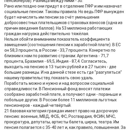
пенсионеров). Разница между ними - 30.
Рано или поздно они придут в отделение ПФР и им назначат
социальные пенсии. Таковы правила. Но ведь ПФР вынужден
будет начислять им пенсии за счёт уменьшения
добросовестных плательщиков страховых взносов (одна из
причин введения баллов). На 53 миллиона работающих
граждан нагрузка действительно тяжёлая.
Нельзя обойти вниманием показатель коэффициента
замещения (соотношения пенсии к заработной плате). В ЕС
он 58,3 процента, в России - 33,7 процента. Конкретно по
близким к нам по развитию странам: Аргентина - 71,7
процента, Бразилия - 69,5, Индия - 87,4. Согласитесь,
выходить на пенсию в 13 тысяч рублей и в 27 тысяч - две
большие разницы. И на данной стезе есть где "разгуляться"
нашему правительству, показать свою удаль.
Поработать можно и нужно и над вопросом социальной
справедливости. В Пенсионный фонд вносят платежи
сообразно заработной плате, а получают одни - пораньше и
побольше других. В России более 11 миллионов льготных
пенсионеров - каждый четвёртый.
21 базовая категория граждан имеет право на досрочную
пенсию: военные, МВД, ФСБ, ФС, Росгвардия, ФСИН, МЧС,
прокуратура, депутаты, артисты балета, цирка, театра. Им
пенсия полагается с 35-40 лет и, как правило, повышенная. За