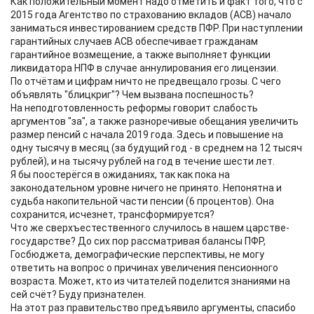
Как положительный момент надо отметить и факт того, что с
2015 года Агентство по страхованию вкладов (АСВ) начало
заниматься инвестированием средств ПФР. При наступлении
гарантийных случаев АСВ обеспечивает гражданам
гарантийное возмещение, а также выполняет функции
ликвидатора НПФ в случае аннулирования его лицензии.
По отчётам и цифрам ничто не предвещало грозы. С чего
объявлять "блицкриг"? Чем вызвана поспешность?
На неподготовленность реформы говорит слабость
аргументов "за", а также разноречивые обещания увеличить
размер пенсий с начала 2019 года. Здесь и повышение на
одну тысячу в месяц (за будущий год - в среднем на 12 тысяч
рублей), и на тысячу рублей на год в течение шести лет.
Я бы поостерёгся в ожиданиях, так как пока на
законодательном уровне ничего не принято. Непонятна и
судьба накопительной части пенсии (6 процентов). Она
сохранится, исчезнет, трансформируется?
Что же сверхъестественного случилось в нашем царстве-
государстве? До сих пор рассматривая балансы ПФР,
Госбюджета, демографические перспективы, не могу
ответить на вопрос о причинах увеличения пенсионного
возраста. Может, кто из читателей поделится знаниями на
сей счёт? Буду признателен.
На этот раз правительство предъявило аргументы, спасибо