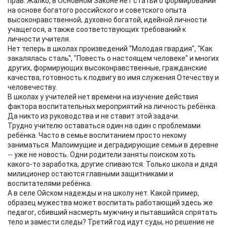
прав. Жалко, в Основном Законе нет статьи о формировании
на основе богатого российского и советского опыта
высоконравственной, духовно богатой, идейной личности
учащегося, а также соответствующих требований к
личности учителя.
Нет теперь в школах произведений "Молодая гвардия", "Как
закалялась сталь", "Повесть о настоящем человеке" и многих
других, формирующих высоконравственные, гражданские
качества, готовность к подвигу во имя служения Отечеству и
человечеству.
В школах у учителей нет времени на изучение действия
фактора воспитательных мероприятий на личность ребёнка.
Да никто из руководства и не ставит этой задачи.
Трудно учителю оставаться один на один с проблемами
ребёнка. Часто в семье воспитанием просто некому
заниматься. Малоимущие и деградирующие семьи в деревне
-- уже не новость. Одни родители заняты поиском хоть
какого-то заработка, другие спиваются. Только школа и дядя
милиционер остаются главными защитниками и
воспитателями ребёнка.
А в селе Ойском надежды и на школу нет. Какой пример,
образец мужества может воспитать работающий здесь же
педагог, сбивший насмерть мужчину и пытавшийся спрятать
тело и замести следы? Третий год идут суды, но решение не