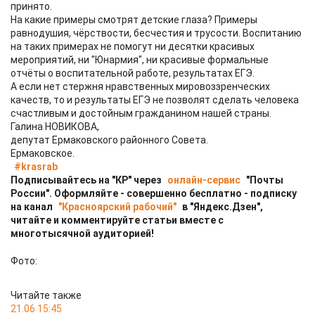
принято.
На какие примеры смотрят детские глаза? Примеры
равнодушия, чёрствости, бесчестия и трусости. Воспитанию
на таких примерах не помогут ни десятки красивых
мероприятий, ни "Юнармия", ни красивые формальные
отчёты о воспитательной работе, результатах ЕГЭ.
А если нет стержня нравственных мировоззренческих
качеств, то и результаты ЕГЭ не позволят сделать человека
счастливым и достойным гражданином нашей страны.
Галина НОВИКОВА,
депутат Ермаковского районного Совета.
Ермаковское.
#krasrab
Подписывайтесь на "КР" через
онлайн-сервис
"Почты
России". Оформляйте - совершенно бесплатно - подписку
на канал
"Красноярский рабочий"
в "Яндекс.Дзен",
читайте и комментируйте статьи вместе с
многотысячной аудиторией!
Фото:
Читайте также
21.06 15:45