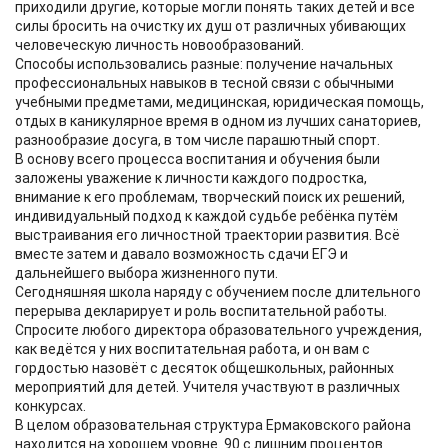
приходили другие, которые могли понять таких детей и все
силы бросить на очистку их душ от различных убивающих
человеческую личность новообразований.
Способы использовались разные: получение начальных
профессиональных навыков в тесной связи с обычными
учебными предметами, медицинская, юридическая помощь,
отдых в каникулярное время в одном из лучших санаториев,
разнообразие досуга, в том числе парашютный спорт.
В основу всего процесса воспитания и обучения были
заложены уважение к личности каждого подростка,
внимание к его проблемам, творческий поиск их решений,
индивидуальный подход к каждой судьбе ребёнка путём
выстраивания его личностной траектории развития. Всё
вместе затем и давало возможность сдачи ЕГЭ и
дальнейшего выбора жизненного пути.
Сегодняшняя школа наряду с обучением после длительного
перерыва декларирует и роль воспитательной работы.
Спросите любого директора образовательного учреждения,
как ведётся у них воспитательная работа, и он вам с
гордостью назовёт с десяток общешкольных, районных
мероприятий для детей. Учителя участвуют в различных
конкурсах.
В целом образовательная структура Ермаковского района
находится на хорошем уровне. 90 с лишним процентов