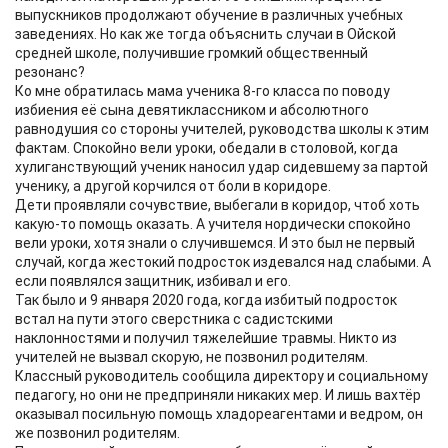
выпускников продолжают обучение в различных учебных
заведениях. Но как же тогда объяснить случаи в Ойской
средней школе, получившие громкий общественный
резонанс?
Ко мне обратилась мама ученика 8-го класса по поводу
избиения её сына девятиклассником и абсолютного
равнодушия со стороны учителей, руководства школы к этим
фактам. Спокойно вели уроки, обедали в столовой, когда
хулиганствующий ученик наносил удар сидевшему за партой
ученику, а другой корчился от боли в коридоре.
Дети проявляли сочувствие, выбегали в коридор, чтоб хоть
какую-то помощь оказать. А учителя нордически спокойно
вели уроки, хотя знали о случившемся. И это был не первый
случай, когда жестокий подросток издевался над слабыми. А
если появлялся защитник, избивал и его.
Так было и 9 января 2020 года, когда избитый подросток
встал на пути этого сверстника с садистскими
наклонностями и получил тяжелейшие травмы. Никто из
учителей не вызвал скорую, не позвонил родителям.
Классный руководитель сообщила директору и социальному
педагогу, но они не предприняли никаких мер. И лишь вахтёр
оказывал посильную помощь хладореагентами и ведром, он
же позвонил родителям.