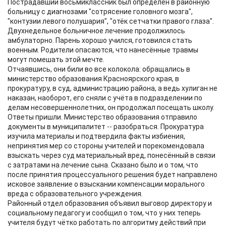
Пострадавший восьмиклассник был определён в районную
больницу с диагнозами "сотрясение головного мозга",
"контузии левого полушария", "отёк сетчатки правого глаза".
Двухнедельное больничное лечение продолжилось
амбулаторно. Парень хорошо учился, готовился стать
военным. Родители опасаются, что нанесённые травмы
могут помешать этой мечте.
Отчаявшись, они били во все колокола: обращались в
министерство образования Красноярского края, в
прокуратуру, в суд, администрацию района, а ведь хулиган не
наказан, наоборот, его сняли с учёта в подразделении по
делам несовершеннолетних, он продолжал посещать школу.
Ответы пришли. Министерство образования отправило
документы в муниципалитет -- разобраться. Прокуратура
изучила материалы и подтвердила факты избиения,
непринятия мер со стороны учителей и порекомендовала
взыскать через суд материальный вред, понесённый в связи
с затратами на лечение сына. Сказано было и о том, что
после принятия процессуального решения будет направлено
исковое заявление о взыскании компенсации морального
вреда с образовательного учреждения.
Районный отдел образования объявил выговор директору и
социальному педагогу и сообщил о том, что у них теперь
учителя будут чётко работать по алгоритму действий при