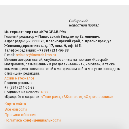
Сибирский
новостной портал
Интернет-портал «КРАСРАБ.РУ»
Главный редактор —
Павловский Владимир Евгеньевич.
Адрес редакции:
660075, Красноярский край, г. Красноярск, ул.
Железнодорожников, д. 17, пом. 9, оф. 615.
Телефон редакции:
+7 (391) 211-56-88
E-mail:
redaktor@krasrab.krsn.ru
Мнения авторов статей, опубликованных на портале «Красраб»,
материалов, размещённых в разделах «Мнения», «Молва», а также
комментариев пользователей к материалам сайта могут не совпадать
с позицией редакции.
Архив материалов
Подача рекламы:
+7 (391) 211-56-88
Подписка на новости:
RSS
«Красраб» в соцсетях:
«Телеграм»
,
«ВКонтакте»
,
«Одноклассники»
Карта сайта
Все новости
Правила общения
Политика конфиденциальности