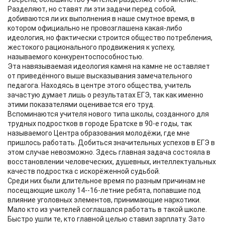
Разделяют, но ставят ли эти задачи перед собой,
добиваются ли их выполнения в наше смутное время, в
котором официально не провозглашена какая-либо
идеология, но фактически строится общество потребления,
жестокого рационального продвижения к успеху,
называемого конкурентоспособностью.
Эта навязываемая идеология камня на камне не оставляет
от приведённого выше высказывания замечательного
педагога. Находясь в центре этого общества, учитель
зачастую думает лишь о результатах ЕГЭ, так как именно
этими показателями оценивается его труд.
Вспоминаются учителя нового типа школы, созданного для
трудных подростков в городе Братске в 90-е годы, так
называемого Центра образования молодёжи, где мне
пришлось работать. Добиться значительных успехов в ЕГЭ в
этом случае невозможно. Здесь главная задача состояла в
восстановлении человеческих, душевных, интеллектуальных
качеств подростка с искорёженной судьбой.
Среди них были длительное время по разным причинам не
посещающие школу 14--16-летние ребята, попавшие под
влияние уголовных элементов, принимающие наркотики.
Мало кто из учителей соглашался работать в такой школе.
Быстро ушли те, кто главной целью ставил зарплату. Зато