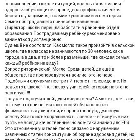
возникновении в школе ситуаций, опасных для жизни и
здоровья обучающихся, проведена профилактическая
беседа с учащимися, с самим хулиганом и его матерью.
Семье пострадавшего принесены извинения.
Директор школы перешла работать в районный отдел
образования. Пострадавшему ребёнку рекомендовано
заниматься дистанционно.
Суд ещё не состоялся. Как могло такое произойти в сельской
школе, где в классах не занимаются по 30 человек, как в
городе, а в два, а то и более раз меньше, где каждая семья,
каждый ребёнок на виду?
Вопрос риторический. Могло. Среди детей, да ещё в
обществе, где проповедуется насилие, это не ново.
Подобными случаями пестрит Интернет, телевидение. Но
ведь это в школе -- на глазах у учителей, которые на это не
реагируют!!!
Получается, и учителей души очерствели? А может, всё-таки
потому, что они не считают своей обязанностью
формировать души детей, их нравственную, духовную
основу. За это их не спрашивают. Главное -- втиснуть в них
пусть не всегда качественные, но всё-таки знания для ЕГЭ.
Это отношение учителей тесно связано с нарушением
различных статей Конституции об охране здоровья детей, их