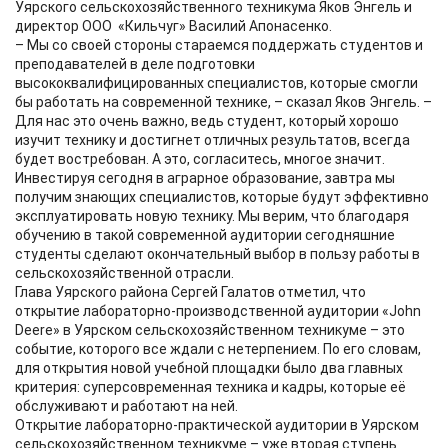
Уярского сельскохозяйственного техникума Яков Энгель и
директор ООО «Кильчуг» Василий Апонасенко.
– Мы со своей стороны стараемся поддержать студентов и
преподавателей в деле подготовки
высококвалифицированных специалистов, которые смогли
бы работать на современной технике, – сказал Яков Энгель. –
Для нас это очень важно, ведь студент, который хорошо
изучит технику и достигнет отличных результатов, всегда
будет востребован. А это, согласитесь, многое значит.
Инвестируя сегодня в аграрное образование, завтра мы
получим знающих специалистов, которые будут эффективно
эксплуатировать новую технику. Мы верим, что благодаря
обучению в такой современной аудитории сегодняшние
студенты сделают окончательный выбор в пользу работы в
сельскохозяйственной отрасли.
Глава Уярского района Сергей Галатов отметил, что
открытие лабораторно-производственной аудитории «John
Deere» в Уярском сельскохозяйственном техникуме – это
событие, которого все ждали с нетерпением. По его словам,
для открытия новой учебной площадки было два главных
критерия: суперсовременная техника и кадры, которые её
обслуживают и работают на ней.
Открытие лабораторно-практической аудитории в Уярском
сельскохозяйственном техникуме – уже вторая ступень