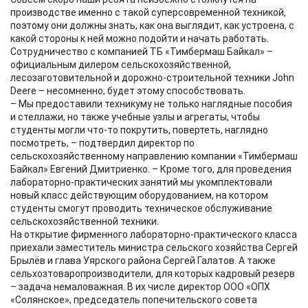
производстве именно с такой суперсовременной техникой,
поэтому они должны знать, как она выглядит, как устроена, с
какой стороны к ней можно подойти и начать работать.
Сотрудничество с компанией ТБ «Тимбермаш Байкал» –
официальным дилером сельскохозяйственной,
лесозаготовительной и дорожно-строительной техники John
Deere – несомненно, будет этому способствовать.
– Мы предоставили техникуму не только наглядные пособия
и стеллажи, но также учебные узлы и агрегаты, чтобы
студенты могли что-то покрутить, повертеть, наглядно
посмотреть, – подтвердил директор по
сельскохозяйственному направлению компании «Тимбермаш
Байкал» Евгений Дмитриенко. – Кроме того, для проведения
лабораторно-практических занятий мы укомплектовали
новый класс действующим оборудованием, на котором
студенты смогут проводить техническое обслуживание
сельскохозяйственной техники.
На открытие фирменного лабораторно-практического класса
приехали заместитель министра сельского хозяйства Сергей
Брылёв и глава Уярского района Сергей Галатов. А также
сельхозтоваропроизводители, для которых кадровый резерв
– задача немаловажная. В их числе директор ООО «ОПХ
«Солянское», председатель попечительского совета