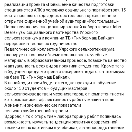
реализации проекта «Повышение качества подготовки
специалистов АПК в условиях социального партнёрства». 15
марта прошлого года здесь состоялось торжественное
открытие фирменной учебной аудитории «Ростсельмаш».
После появления специализированной лаборатории «John
Deere» узы социального партнёрства Уярского
сельхозтехникума и компании ТБ «Тимбермаш Байкал»
переросли в тесное сотрудничество.
Педагогический коллектив Уярского сельхозтехникума
планирует в полном объёме использовать учебные
материалы в образовательном процессе, повысить качество
и актуальность всех видов практики студентов. Кроме того,
в будущем предусмотрена стажировка педагогов техникума
на базе ТБ «Тимбермаш Байкал».
В новой аудитории будут ежегодно проходить обучение
около 150 студентов – будущих мастеров
сельхозпроизводства и механизаторов, от компетентности
которых зависит эффективность работы машин в поле.
А значит, и экономические показатели
сельскохозяйственной отрасли.
Здорово, что с открытием лаборатории у ребят появилась
возможность изучать тенденции развития современной
техники не по картинкам в учебниках, а в непосредственном