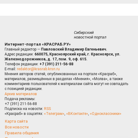
Сибирский
новостной портал
Интернет-портал «КРАСРАБ.РУ»
Главный редактор —
Павловский Владимир Евгеньевич.
Адрес редакции:
660075, Красноярский край, г. Красноярск, ул.
Железнодорожников, д. 17, пом. 9, оф. 615.
Телефон редакции:
+7 (391) 211-56-88
E-mail:
redaktor@krasrab.krsn.ru
Мнения авторов статей, опубликованных на портале «Красраб»,
материалов, размещённых в разделах «Мнения», «Молва», а также
комментариев пользователей к материалам сайта могут не совпадать
с позицией редакции.
Архив материалов
Подача рекламы:
+7 (391) 211-56-88
Подписка на новости:
RSS
«Красраб» в соцсетях:
«Телеграм»
,
«ВКонтакте»
,
«Одноклассники»
Карта сайта
Все новости
Правила общения